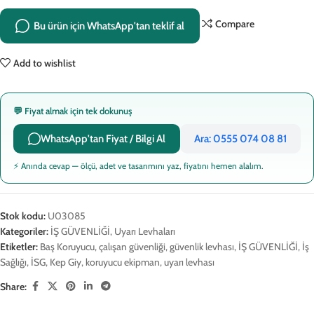
Compare
Bu ürün için WhatsApp'tan teklif al
Add to wishlist
💬 Fiyat almak için tek dokunuş
WhatsApp'tan Fiyat / Bilgi Al
Ara: 0555 074 08 81
⚡ Anında cevap — ölçü, adet ve tasarımını yaz, fiyatını hemen alalım.
Stok kodu:
U03085
Kategoriler:
İŞ GÜVENLİĞİ
,
Uyarı Levhaları
Etiketler:
Baş Koruyucu
,
çalışan güvenliği
,
güvenlik levhası
,
İŞ GÜVENLİĞİ
,
İş
Sağlığı
,
İSG
,
Kep Giy
,
koruyucu ekipman
,
uyarı levhası
Share: