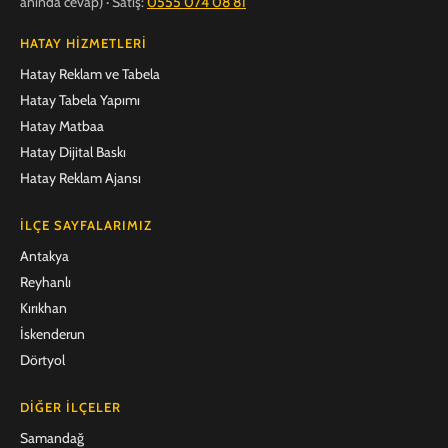
anında cevap) · Satış:
0555 074 08 81
HATAY HIZMETLERI
Hatay Reklam ve Tabela
Hatay Tabela Yapımı
Hatay Matbaa
Hatay Dijital Baskı
Hatay Reklam Ajansı
İLÇE SAYFALARIMIZ
Antakya
Reyhanlı
Kırıkhan
İskenderun
Dörtyol
DIĞER İLÇELER
Samandağ