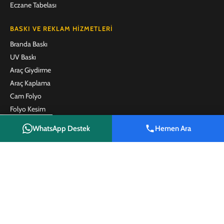
Eczane Tabelası
BASKI VE REKLAM HIZMETLERI
Branda Baskı
UV Baskı
Araç Giydirme
Araç Kaplama
Cam Folyo
Folyo Kesim
One Way Vision
WhatsApp Destek
Hemen Ara
Emlak Brandası
Shop
Wishlist
Cart
My account
Emlak Afişi
Satılık Tabelası
Kafe ve Restoran Menü Baskı
Plaket
Promosyon Ürünleri
İLETIŞIM