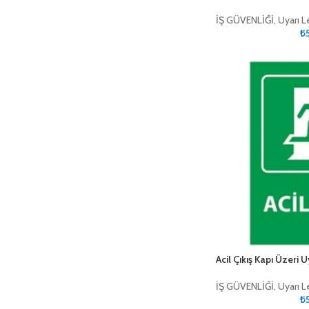
İŞ GÜVENLİĞİ
,
Uyarı L
₺
Acil Çıkış Kapı Üzeri 
İŞ GÜVENLİĞİ
,
Uyarı L
₺