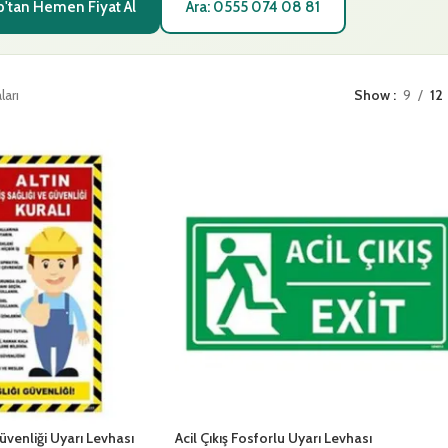
'tan Hemen Fiyat Al
Ara: 0555 074 08 81
ları
Show
9
12
Güvenliği Uyarı Levhası
Acil Çıkış Fosforlu Uyarı Levhası