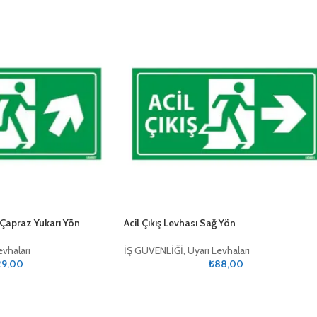
ğ Çapraz Yukarı Yön
Acil Çıkış Levhası Sağ Yön
evhaları
İŞ GÜVENLİĞİ
,
Uyarı Levhaları
29,00
₺
88,00