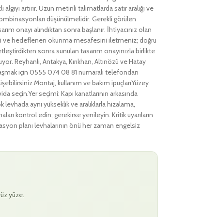
 algıyı artırır. Uzun metinli talimatlarda satır aralığı ve
nk kombinasyonları düşünülmelidir. Gerekli görülen
arım onayı alındıktan sonra başlanır. İhtiyacınız olan
ı yeri ve hedeflenen okunma mesafesini iletmeniz; doğru
netleştirdikten sonra sunulan tasarım onayınızla birlikte
uyor. Reyhanlı, Antakya, Kırıkhan, Altınözü ve Hatay
paylaşmak için 0555 074 08 81 numaralı telefondan
üşebilirsiniz.Montaj, kullanım ve bakım ipuçlarıYüzey
ida seçin.Yer seçimi: Kapı kanatlarının arkasında
 levhada aynı yükseklik ve aralıklarla hizalama,
rı kontrol edin; gerekirse yenileyin. Kritik uyarıların
nizasyon planı levhalarının önü her zaman engelsiz
yüz yüze.