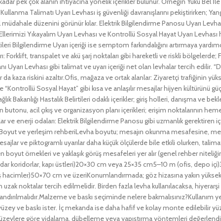
kadar pek çok alanın ihtiyacına yönelik içerikler bulunur. Örneğin Yükü Bel İle
Kullanma Talimatı Uyarı Levhası iş güvenliği davranışlarını pekiştirirken; 
 müdahale düzenini görünür kılar. Elektrik Bilgilendirme Panosu Uyarı Levhası ele
Ellerimizi Yıkayalım Uyarı Levhası ve Kontrollü Sosyal Hayat Uyarı Levhası hi
rtileri Bilgilendirme Uyarı içeriği ise semptom farkındalığını artırmaya yard
: Forklift, transpalet ve akü şarj noktaları gibi hareketli ve riskli bölgelerde
anı Uyarı Levhası gibi talimat ve uyarı içeriği net olan levhalar tercih edilir.
 da kaza riskini azaltır.Ofis, mağaza ve ortak alanlar: Ziyaretçi trafiğinin yüks
ve “Kontrollü Sosyal Hayat” gibi kısa ve anlaşılır mesajlar hijyen kültürünü g
ğlık Bakanlığı Hastalık Belirtileri odaklı içerikler; giriş holleri, danışma ve 
ın butonu, acil çıkış ve organizasyon planı içerikleri; erişim noktalarının
lar ve enerji odaları: Elektrik Bilgilendirme Panosu gibi uzmanlık gerektiren iç
ilir.Boyut ve yerleşim rehberiLevha boyutu; mesajın okunma mesafesine, m
esajlar ve piktogramlı uyarılar daha küçük ölçülerde bile etkili olurken, talima
n boyut örnekleri ve yaklaşık görüş mesafeleri yer alır (genel rehber niteli
dar koridorlar, kapı üstleri)20×30 cm veya 25×35 cm5–10 m (ofis, depo iç
ş hacimler)50×70 cm ve üzeriKonumlandırmada; göz hizasına yakın yüksekli
 uzak noktalar tercih edilmelidir. Birden fazla levha kullanılacaksa, hiyerarşi
ndırılmalıdır.Malzeme ve baskı seçiminde nelere bakmalısınız?Kullanım y
yüzey ve baskı ister. İç mekanda ise daha hafif ve kolay monte edilebilir yüz
 yüzeylere göre vidalama, dübelleme veya yapıştırma yöntemleri değerlendiril