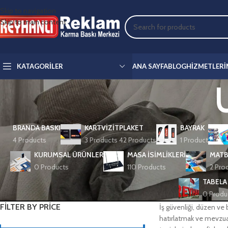
Skip to navigation
Skip to main content
KATAGORILER
ANA SAYFA
BLOG
HIZMETLERI
BRANDA BASKI
KARTVIZIT
PLAKET
BAYRAK
4 Products
3 Products
42 Products
1 Product
KURUMSAL ÜRÜNLER
MASA İSIMLIKLERI
MATB
0 Products
110 Products
2 Pro
TABELA
0 Produ
FILTER BY PRICE
İş güvenliği, düzen ve b
hatırlatmak ve mevzuat