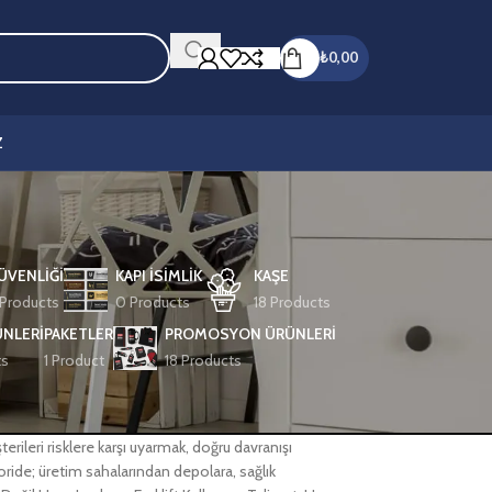
₺
0,00
Z
GÜVENLİĞİ
KAPI İSIMLIK
KAŞE
Products
0 Products
18 Products
NLERI
PAKETLER
PROMOSYON ÜRÜNLERİ
ts
1 Product
18 Products
şterileri risklere karşı uyarmak, doğru davranışı
oride; üretim sahalarından depolara, sağlık