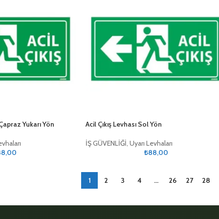
l Çapraz Yukarı Yön
Acil Çıkış Levhası Sol Yön
evhaları
İŞ GÜVENLİĞİ
,
Uyarı Levhaları
88,00
₺
88,00
1
2
3
4
…
26
27
28