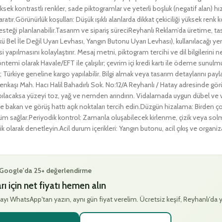
Yüksek kontrastlı renkler, sade piktogramlar ve yeterli boşluk (negatif alan) hızlı
aratır.Görünürlük koşulları: Düşük ışıklı alanlarda dikkat çekiciliği yüksek re
steği planlanabilir.Tasarım ve sipariş süreciReyhanlı Reklam’da üretime, tas
ükü Bel İle Değil Uyarı Levhası, Yangın Butonu Uyarı Levhası), kullanılacağ
i yapılmasını kolaylaştırır. Mesaj metni, piktogram tercihi ve dil bilgilerini 
temi olarak Havale/EFT ile çalışılır; çevrim içi kredi kartı ile ödeme sunulm
r; Türkiye geneline kargo yapılabilir. Bilgi almak veya tasarım detaylarını 
enkaşı Mah. Hacı Halil Bahadırlı Sok. No:12/A Reyhanlı / Hatay adresinde gör
yapılacaksa yüzeyi toz, yağ ve nemden arındırın. Vidalamada uygun dübel ve v
 bakan ve görüş hattı açık noktaları tercih edin.Düzgün hizalama: Birden çok
 sağlar.Periyodik kontrol: Zamanla oluşabilecek kirlenme, çizik veya solmala
k olarak denetleyin.Acil durum içerikleri: Yangın butonu, acil çıkış ve orga
· Google'da 25+ değerlendirme
ı için net fiyatı hemen alın
ayı WhatsApp'tan yazın, aynı gün fiyat verelim. Ücretsiz keşif, Reyhanlı'da 