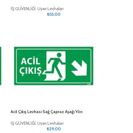
İŞ GÜVENLİĞİ
,
Uyarı Levhaları
₺
55,00
Acil Çıkış Levhası Sağ Çapraz Aşağı Yön
İŞ GÜVENLİĞİ
,
Uyarı Levhaları
₺
29,00