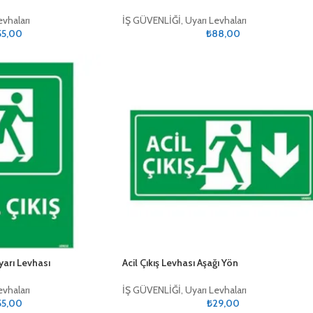
evhaları
İŞ GÜVENLİĞİ
,
Uyarı Levhaları
55,00
₺
88,00
Uyarı Levhası
Acil Çıkış Levhası Aşağı Yön
evhaları
İŞ GÜVENLİĞİ
,
Uyarı Levhaları
55,00
₺
29,00