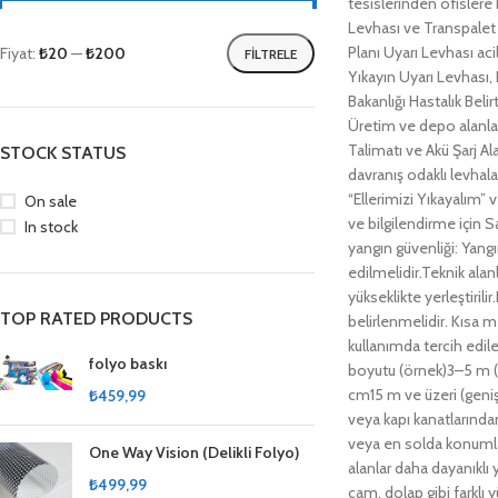
tesislerinden ofislere 
Levhası ve Transpalet 
Planı Uyarı Levhası acil
Fiyat:
₺20
—
₺200
FILTRELE
Yıkayın Uyarı Levhası, 
Bakanlığı Hastalık Beli
Üretim ve depo alanları
Talimatı ve Akü Şarj Al
STOCK STATUS
davranış odaklı levhalar
“Ellerimizi Yıkayalım” 
On sale
ve bilgilendirme için Sa
In stock
yangın güvenliği: Yang
edilmelidir.Teknik alan
yükseklikte yerleştir
TOP RATED PRODUCTS
belirlenmelidir. Kısa m
kullanımda tercih edile
folyo baskı
boyutu (örnek)3–5 m (
cm15 m ve üzeri (geni
₺
459,99
veya kapı kanatlarından
veya en solda konumla
One Way Vision (Delikli Folyo)
alanlar daha dayanıklı 
₺
499,99
cam, dolap gibi farklı