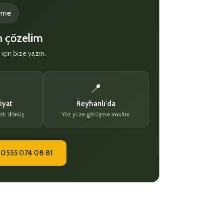
irme
en çözelim
 için bize yazın.
📍
iyat
Reyhanlı'da
zlı dönüş
Yüz yüze görüşme imkânı
 0555 074 08 81