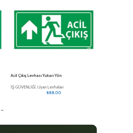
Acil Çıkış Levhası Yukarı Yön
İŞ GÜVENLİĞİ
,
Uyarı Levhaları
₺
88,00
→