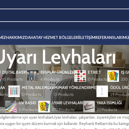
MIZ
HAKKIMIZDA
HATAY HIZMET BÖLGELERI
İLETIŞIM
REFERANSLARIMI
Uyarı Levhaları
DIJITAL BASKI
DISPLAY ÜRÜNLER
ETIKET
İŞ 
10 Products
6 Products
0 Products
330 
AA
METAL KALEMLER
MIMARI YÖNLENDIRME
ÖDÜL ÜRÜ
ducts
0 Products
0 Products
59 Produc
UV BASKI
UYARI LEVHALARI
YAKA İSIMLIĞI
cts
0 Products
332 Products
23 Products
ilgilendirme için uyarı levhalarıUyarı levhaları; çalışanları, ziyaretçileri ve mü
a uygun bir işyeri düzeni kurmak için kullanılır. Reyhanlı Reklam’da bu kateg