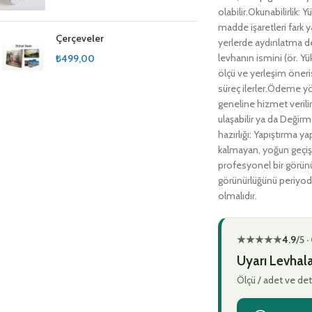
olabilir.Okunabilirlik: 
madde işaretleri fark y
Çerçeveler
yerlerde aydınlatma de
levhanın ismini (ör. Y
₺
499,00
ölçü ve yerleşim öneris
süreç ilerler.Ödeme yön
geneline hizmet verili
ulaşabilir ya da Değirm
hazırlığı: Yapıştırma 
kalmayan, yoğun geçişe
profesyonel bir görünüm
görünürlüğünü periyodi
olmalıdır.
★★★★★
4.9
/5 
Uyarı Levhalar
Ölçü / adet ve det