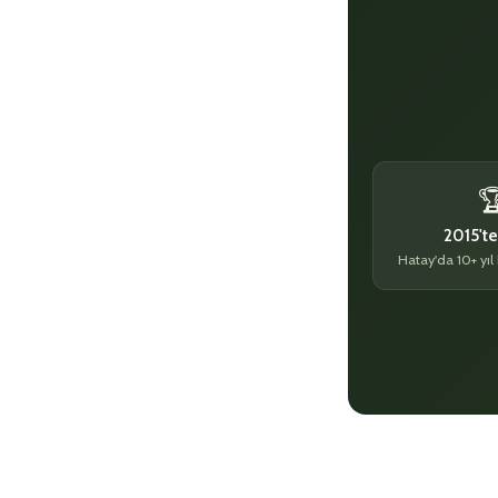

2015'te
Hatay'da 10+ yıl