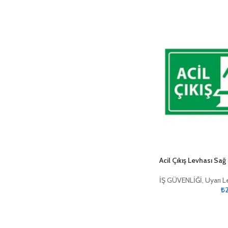
Acil Çıkış Levhası Sa
İŞ GÜVENLİĞİ
,
Uyarı L
₺