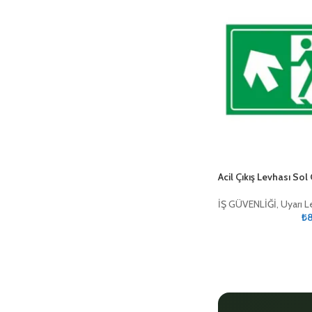
Acil Çıkış Levhası So
İŞ GÜVENLİĞİ
,
Uyarı L
₺