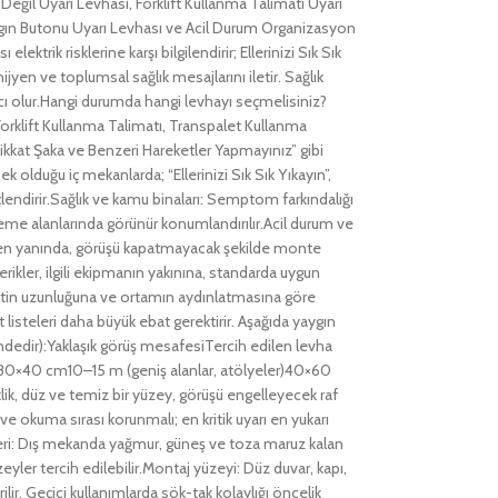
 Değil Uyarı Levhası, Forklift Kullanma Talimatı Uyarı
Yangın Butonu Uyarı Levhası ve Acil Durum Organizasyon
ktrik risklerine karşı bilgilendirir; Ellerinizi Sık Sık
jyen ve toplumsal sağlık mesajlarını iletir. Sağlık
ımcı olur.Hangi durumda hangi levhayı seçmelisiniz?
; Forklift Kullanma Talimatı, Transpalet Kullanma
 “Dikkat Şaka ve Benzeri Hareketler Yapmayınız” gibi
ek olduğu iç mekanlarda; “Ellerinizi Sık Sık Yıkayın”,
üçlendirir.Sağlık ve kamu binaları: Semptom farkındalığı
bekleme alanlarında görünür konumlandırılır.Acil durum ve
 hemen yanında, görüşü kapatmayacak şekilde monte
erikler, ilgili ekipmanın yakınına, standarda uygun
etin uzunluğuna ve ortamın aydınlatmasına göre
t listeleri daha büyük ebat gerektirir. Aşağıda yaygın
ğindedir):Yaklaşık görüş mesafesiTercih edilen levha
i)30×40 cm10–15 m (geniş alanlar, atölyeler)40×60
k, düz ve temiz bir yüzey, görüşü engelleyecek raf
 ve okuma sırası korunmalı; en kritik uyarı en yukarı
eri: Dış mekanda yağmur, güneş ve toza maruz kalan
eyler tercih edilebilir.Montaj yüzeyi: Düz duvar, kapı,
ir. Geçici kullanımlarda sök-tak kolaylığı öncelik