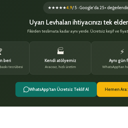
★★★★★
4.9
/ 5 · Google'da 25+ değerlend
Uyarı Levhaları ihtiyacınızı tek eld
Fikirden teslimata kadar aynı yerde. Ücretsiz keşif ve fiyat

🏭
⚡
n beri
Kendi atölyemiz
Aynı gün f
 baskı tecrübesi
Aracısız, hızlı üretim
WhatsApp'tan hı
WhatsApp'tan Ücretsiz Teklif Al
Hemen Ara: