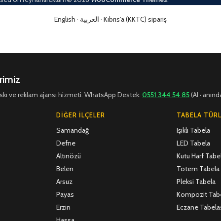
English
·
العربية
·
Kıbrıs'a (KKTC) sipariş
rimiz
 baskı ve reklam ajansı hizmeti. WhatsApp Destek:
0551 344 54 85
(AI · anınd
DIĞER İLÇELER
TABELA TÜRL
Samandağ
Işıklı Tabela
Defne
LED Tabela
Altınözü
Kutu Harf Tabe
Belen
Totem Tabela
Arsuz
Pleksi Tabela
Payas
Kompozit Tab
Erzin
Eczane Tabela
Hassa