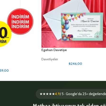
Egehan Davetiye
Davetiyeler
₺
246,00
59,00
★★★★★
4.9
/ 5 · Google'da 25+ değerlend
Matbaa ihtiyacınızı tek elden ç