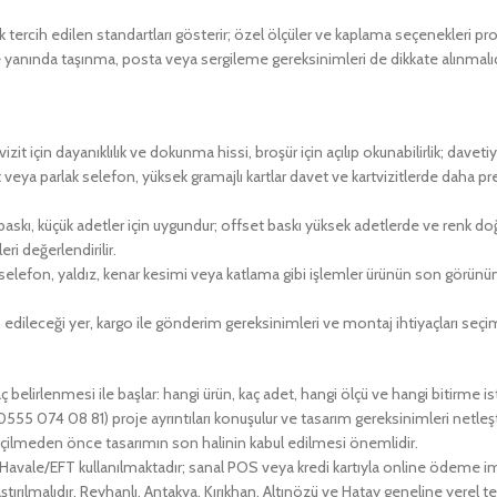
k tercih edilen standartları gösterir; özel ölçüler ve kaplama seçenekleri p
e yanında taşınma, posta veya sergileme gereksinimleri de dikkate alınmalıd
vizit için dayanıklılık ve dokunma hissi, broşür için açılıp okunabilirlik; dave
veya parlak selefon, yüksek gramajlı kartlar davet ve kartvizitlerde daha pr
 baskı, küçük adetler için uygundur; offset baskı yüksek adetlerde ve renk do
i değerlendirilir.
selefon, yaldız, kenar kesimi veya katlama gibi işlemler ürünün son görünüm
edileceği yer, kargo ile gönderim gereksinimleri ve montaj ihtiyaçları seçi
aç belirlenmesi ile başlar: hangi ürün, kaç adet, hangi ölçü ve hangi bitirme i
0555 074 08 81) proje ayrıntıları konuşulur ve tasarım gereksinimleri netleşti
çilmeden önce tasarımın son halinin kabul edilmesi önemlidir.
avale/EFT kullanılmaktadır; sanal POS veya kredi kartıyla online ödeme
laştırılmalıdır. Reyhanlı, Antakya, Kırıkhan, Altınözü ve Hatay geneline yerel 