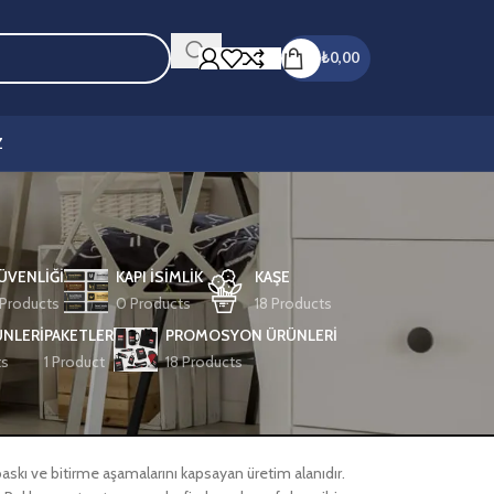
₺
0,00
Z
GÜVENLİĞİ
KAPI İSIMLIK
KAŞE
Products
0 Products
18 Products
NLERI
PAKETLER
PROMOSYON ÜRÜNLERİ
ts
1 Product
18 Products
baskı ve bitirme aşamalarını kapsayan üretim alanıdır.