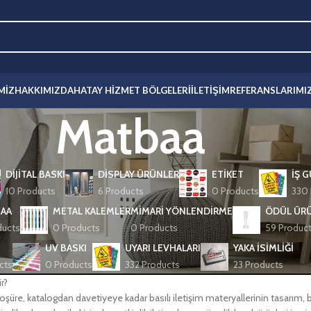
MIZ
HAKKIMIZDA
HATAY HIZMET BÖLGELERI
İLETIŞIM
REFERANSLARIMI
Matbaa
DIJITAL BASKI
DISPLAY ÜRÜNLER
ETIKET
İŞ 
10 Products
6 Products
0 Products
330 
AA
METAL KALEMLER
MIMARI YÖNLENDIRME
ÖDÜL ÜRÜ
ducts
0 Products
0 Products
59 Produc
UV BASKI
UYARI LEVHALARI
YAKA İSIMLIĞI
cts
0 Products
332 Products
23 Products
r?
oşüre, katalogdan davetiyeye kadar basılı iletişim materyallerinin tasarım, 