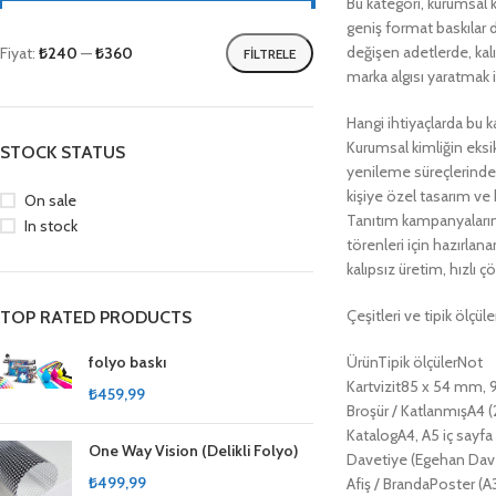
Bu kategori, kurumsal ki
geniş format baskılar 
değişen adetlerde, kalı
Fiyat:
₺240
—
₺360
FILTRELE
marka algısı yaratmak i
Hangi ihtiyaçlarda bu ka
Kurumsal kimliğin eksik
STOCK STATUS
yenileme süreçlerinde 
kişiye özel tasarım ve 
On sale
Tanıtım kampanyalarında
In stock
törenleri için hazırlan
kalıpsız üretim, hızlı 
Çeşitleri ve tipik ölçüle
TOP RATED PRODUCTS
folyo baskı
ÜrünTipik ölçülerNot
Kartvizit85 x 54 mm, 
₺
459,99
Broşür / KatlanmışA4 (
KatalogA4, A5 iç sayfa
One Way Vision (Delikli Folyo)
Davetiye (Egehan Dave
₺
499,99
Afiş / BrandaPoster (A