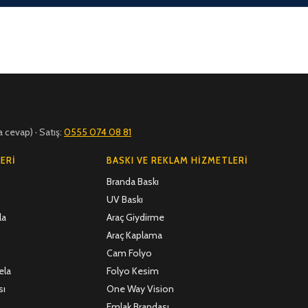
a cevap) · Satış:
0555 074 08 81
ERI
BASKI VE REKLAM HIZMETLERI
Branda Baskı
UV Baskı
la
Araç Giydirme
Araç Kaplama
Cam Folyo
ela
Folyo Kesim
sı
One Way Vision
Emlak Brandası