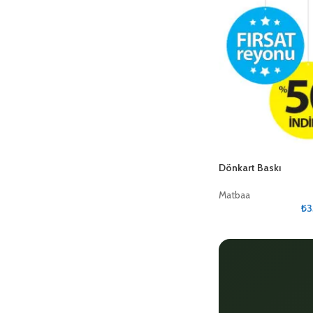
Dönkart Baskı
Matbaa
₺
3