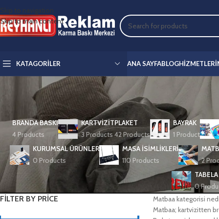
Skip to navigation
Skip to main content
KATAGORILER
ANA SAYFA
BLOG
HIZMETLERI
BRANDA BASKI
KARTVIZIT
PLAKET
BAYRAK
4 Products
3 Products
42 Products
1 Product
KURUMSAL ÜRÜNLER
MASA İSIMLIKLERI
MATB
0 Products
110 Products
2 Pro
TABELA
0 Produ
FILTER BY PRICE
Matbaa kategorisi nedi
Matbaa; kartvizitten br