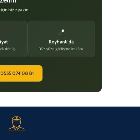
 için bize yazın.
📍
iyat
Reyhanlı'da
zlı dönüş
Yüz yüze görüşme imkânı
 0555 074 08 81