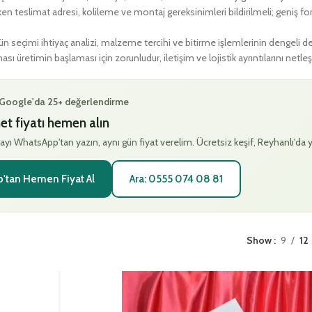
rirken teslimat adresi, kolileme ve montaj gereksinimleri bildirilmeli; geni
n seçimi ihtiyaç analizi, malzeme tercihi ve bitirme işlemlerinin dengeli de
ı üretimin başlaması için zorunludur, iletişim ve lojistik ayrıntılarını netleşt
· Google'da 25+ değerlendirme
et fiyatı hemen alın
ayı WhatsApp'tan yazın, aynı gün fiyat verelim. Ücretsiz keşif, Reyhanlı'da 
'tan Hemen Fiyat Al
Ara: 0555 074 08 81
Show
9
12