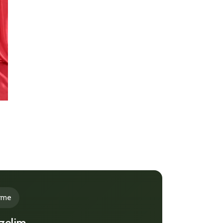
irme
özelim