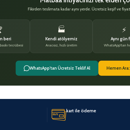
Fikirden teslimata kadar aynı yerde. Ücretsiz keşif ve fiyat

🏭
⚡
n beri
Kendi atölyemiz
Aynı gün f
 baskı tecrübesi
Aracısız, hızlı üretim
WhatsApp'tan hı
WhatsApp'tan Ücretsiz Teklif Al
Hemen Ara:
kart ile ödeme