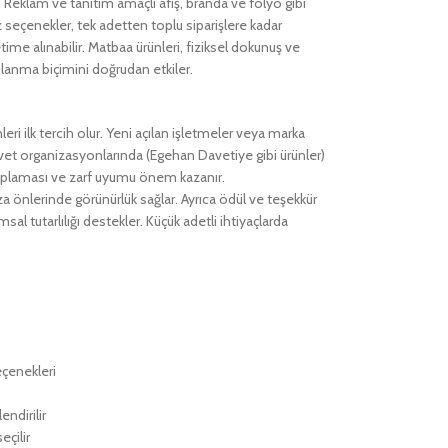
rir. Reklam ve tanıtım amaçlı afiş, branda ve folyo gibi
seçenekler, tek adetten toplu siparişlere kadar
time alınabilir. Matbaa ürünleri, fiziksel dokunuş ve
gılanma biçimini doğrudan etkiler.
eri ilk tercih olur. Yeni açılan işletmeler veya marka
davet organizasyonlarında (Egehan Davetiye gibi ürünler)
y kaplaması ve zarf uyumu önem kazanır.
za önlerinde görünürlük sağlar. Ayrıca ödül ve teşekkür
l tutarlılığı destekler. Küçük adetli ihtiyaçlarda
eçenekleri
ndirilir
çilir