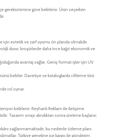
roje gereksinimine göre belirlenir. Ürün seçerken
ır.
tiye için estetik ve zarf uyumu ön planda olmalıdır.
estijli durur; broşürlerde daha ince kağıt ekonomik ve
ğruluğunda avantaj sağlar. Geniş format işler için UV
ünü belirler. Davetiye ve kataloglarda ciltleme türü
mde rol oynar.
steniyor belirlenir. Reyhanlı Reklam ile iletişime
rilir. Tasarım onayı alındıktan sonra üretime başlanır;
 imkânı sağlanmamaktadır, bu nedenle ödeme planı
teslimatlar; Türkiye geneline ise kargo ile gönderim