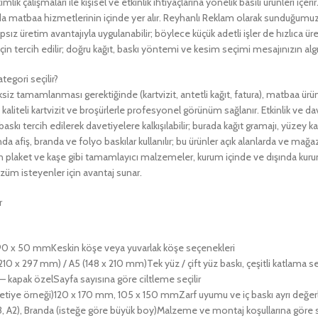
mlik çalışmaları ile kişisel ve etkinlik ihtiyaçlarına yönelik basılı ürünleri içe
da matbaa hizmetlerinin içinde yer alır. Reyhanlı Reklam olarak sunduğumuz 
psız üretim avantajıyla uygulanabilir; böylece küçük adetli işler de hızlıca üre
çin tercih edilir; doğru kağıt, baskı yöntemi ve kesim seçimi mesajınızın al
tegori seçilir?
siz tamamlanması gerektiğinde (kartvizit, antetli kağıt, fatura), matbaa ürünl
kaliteli kartvizit ve broşürlerle profesyonel görünüm sağlanır. Etkinlik ve 
baskı tercih edilerek davetiyelere kalkışılabilir; burada kağıt gramajı, yüze
 afiş, branda ve folyo baskılar kullanılır; bu ürünler açık alanlarda ve mağa
an plaket ve kaşe gibi tamamlayıcı malzemeler, kurum içinde ve dışında kurumsa
çözüm isteyenler için avantaj sunar.
r
90 x 50 mmKeskin köşe veya yuvarlak köşe seçenekleri
210 x 297 mm) / A5 (148 x 210 mm)Tek yüz / çift yüz baskı, çeşitli katlama s
 – kapak özelSayfa sayısına göre ciltleme seçilir
tiye örneği)120 x 170 mm, 105 x 150 mmZarf uyumu ve iç baskı ayrı değerle
3, A2), Branda (isteğe göre büyük boy)Malzeme ve montaj koşullarına göre se