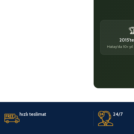

2015'te
Hatay'da 10+ yıl
hızlı teslimat
24/7