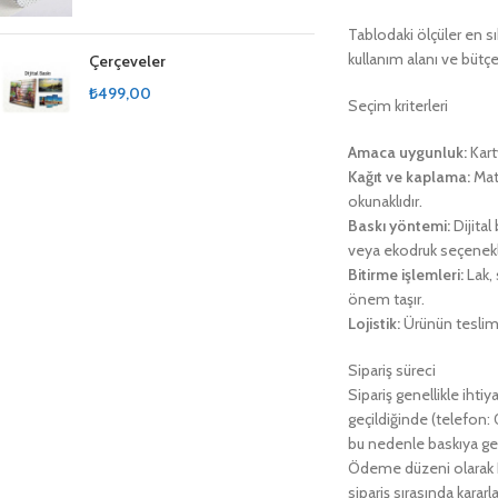
Tablodaki ölçüler en sı
kullanım alanı ve bütç
Çerçeveler
₺
499,00
Seçim kriterleri
Amaca uygunluk:
Kart
Kağıt ve kaplama:
Mat 
okunaklıdır.
Baskı yöntemi:
Dijital
veya ekodruk seçenekler
Bitirme işlemleri:
Lak, 
önem taşır.
Lojistik:
Ürünün teslim 
Sipariş süreci
Sipariş genellikle ihtiy
geçildiğinde (telefon: 
bu nedenle baskıya ge
Ödeme düzeni olarak H
sipariş sırasında karar