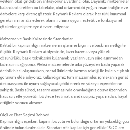
velilerin okul içindeki oryantasyonuna yardımcı olur. Dayanıklı malzemeler
kullanılarak üretilen bu tabelalar, okul ortamındaki yoğun insan trafiğine ve
darbelere karşı direnç gösterir. Reyhanlı Reklam olarak, her türlü kurumsal
gereksinimi analiz ederek, alanın ruhuna uygun, estetik ve fonksiyonel
çözümler geliştirmeye devam ediyoruz.
Malzeme ve Baskı Kalitesinde Standartlar
Kaliteli bir kapı isimliği, malzemenin işlenme biçimi ve baskının netliği ile
ölçülür. Reyhanlı Reklam atölyesinde, lazer kazıma veya yüksek
çözünürlüklü baskı tekniklerini kullanarak, yazıların uzun süre aşınmadan
kalmasını sağlıyoruz. Pleksi malzemelerde arka yüzeyden baskı yaparak
derinlik hissi oluştururken, metal ürünlerde kazıma tekniği ile kalıcı ve şık bir
görünüm elde ediyoruz. Kullandığımız tüm malzemeler, iç mekanın genel
dekorasyonu ile uyum sağlayacak şekilde renk ve yüzey seçeneklerine
sahiptir. Baskı süreci, tasarım aşamasında onayladığınız dosya üzerinden
hassasiyetle yönetilir; böylece teslimat anında sürpriz yaşamadan, hayal
ettiğiniz sonucu alırsınız.
Ölçü ve Ebat Seçimi Rehberi
Kapı isimliği seçerken, kapının boyutu ve bulunduğu ortamın yüksekliği göz
önünde bulundurulmalıdır. Standart ofis kapıları için genellikle 15×20 cm