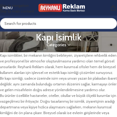
Skip to navigation
MENU
Skip to main content
Kapı İsimlik
Categories
Kurumsal ve Bireysel Alanlar İçin Kapı İsimliği Çözümleri
Kapı isimlikleri, bir mekanın kimliğini belirleyen, ziyaretçilere rehberlik eden
ve profesyonel bir atmosfer oluşturulmasına yardımcı olan temel görsel
unsurlardır. Reyhanlı Reklam olarak, hem kurumsal ofisler hem de bireysel
kullanım alanları için işlevsel ve estetik kapı isimliği çözümleri sunuyoruz.
Bir kapı isimliği, sadece üzerinde isim veya unvan yazan bir plakadan ibaret
değildir; aynı zamanda bulunduğu ortamın düzenini sağlar, karmaşayı önler
ve gelen misafirlerin doğru adrese yönlendirilmesine yardımcı olur.
Bu ürünler özellikle hastaneler, oteller, okullar ve büyük ölçekli kurumlar için
vazgeçilmez bir ihtiyaçtır. Doğru tasarlanmış bir isimlik, ziyaretçinin aradığı
departmana veya kişiye hızlıca ulaşmasını sağlarken, mekanın kurumsal
kimliğini de ön plana çıkarır. Bireysel olarak ise evlerin girişlerinde veya