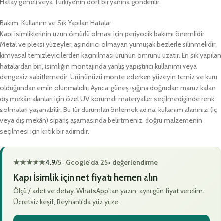
Hatay geneli veya Türkiye’nin dört bir yanına gönderilir.
Bakım, Kullanım ve Sık Yapılan Hatalar
Kapı isimliklerinin uzun ömürlü olması için periyodik bakımı önemlidir.
Metal ve pleksi yüzeyler, aşındırıcı olmayan yumuşak bezlerle silinmelidir;
kimyasal temizleyicilerden kaçınılması ürünün ömrünü uzatır. En sık yapılan
hatalardan biri, isimliğin montajında yanlış yapıştırıcı kullanımı veya
dengesiz sabitlemedir. Ürününüzü monte ederken yüzeyin temiz ve kuru
olduğundan emin olunmalıdır. Ayrıca, güneş ışığına doğrudan maruz kalan
dış mekân alanları için özel UV korumalı materyaller seçilmediğinde renk
solmaları yaşanabilir. Bu tür durumları önlemek adına, kullanım alanınızı (iç
veya dış mekân) sipariş aşamasında belirtmeniz, doğru malzemenin
seçilmesi için kritik bir adımdır.
★★★★★
4.9
/5 · Google'da 25+ değerlendirme
Kapı İsimlik için net fiyatı hemen alın
Ölçü / adet ve detayı WhatsApp'tan yazın, aynı gün fiyat verelim.
Ücretsiz keşif, Reyhanlı'da yüz yüze.