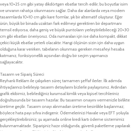
veya 10×25 cm gibi yatay dikdörtgen ebatlar tercih edilir; bu boyutlar isim
ve unvanın rahatça okunmasını sağlar. Daha dar alanlarda veya modern
tasarımlarda 10×10 cm gibi kare formlar, şık bir alternatif oluşturur. Eğer
ürün, büyük bir binada uzaktan fark edilmeyi gerektiren bir departmanı
temsil ediyorsa, daha geniş ve büyük puntoların yerleştirilebileceği 20×30
cm gibi ebatları öneriyoruz. Oda numaraları için ise daha kompakt, dikkat
çekici küçük ebatlar yeterli olacaktır. Hangi ölçünün sizin için daha uygun
olduğuna karar verirken, tabelanın okunması gereken mesafeyi hesaba
katmanız, fonksiyonellik açısından doğru bir seçim yapmanızı
sağlayacaktır.
Tasarım ve Sipariş Süreci
Reyhanlı Reklam ile çalışırken süreç tamamen şeffaf ilerler. İlk adımda
ihtiyaçlarınızı belirleyip tasarım detaylarını bizlerle paylaşırsınız. Ardından
grafik ekibimiz, belirlediğiniz kurumsal kimlik veya kişisel tercihleriniz
doğrultusunda bir tasarım hazırlar. Bu tasarımın onayını vermenizle birlikte
üretime geçilir. Tasarım onayı alınmadan üretime kesinlikle başlanmaz;
böylece hata payı sıfıra indirgenir. Ödemelerinizi Havale veya EFT yoluyla
gerçekleştirebilirsiniz; şu aşamada online kredi kartı ödeme sistemimiz
bulunmamaktadır. Siparişiniz hazır olduğunda, güvenli paketleme yapılarak