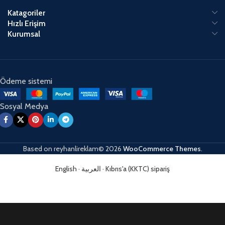
Katagoriler
Hızlı Erişim
Kurumsal
Ödeme sistemi
Sosyal Medya
Based on
reyhanlireklam© 2026
WooCommerce Themes
.
English
·
العربية
·
Kıbrıs'a (KKTC) sipariş