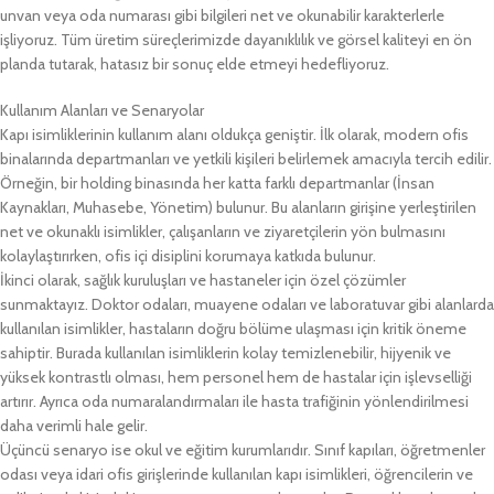
unvan veya oda numarası gibi bilgileri net ve okunabilir karakterlerle
işliyoruz. Tüm üretim süreçlerimizde dayanıklılık ve görsel kaliteyi en ön
planda tutarak, hatasız bir sonuç elde etmeyi hedefliyoruz.
Kullanım Alanları ve Senaryolar
Kapı isimliklerinin kullanım alanı oldukça geniştir. İlk olarak, modern ofis
binalarında departmanları ve yetkili kişileri belirlemek amacıyla tercih edilir.
Örneğin, bir holding binasında her katta farklı departmanlar (İnsan
Kaynakları, Muhasebe, Yönetim) bulunur. Bu alanların girişine yerleştirilen
net ve okunaklı isimlikler, çalışanların ve ziyaretçilerin yön bulmasını
kolaylaştırırken, ofis içi disiplini korumaya katkıda bulunur.
İkinci olarak, sağlık kuruluşları ve hastaneler için özel çözümler
sunmaktayız. Doktor odaları, muayene odaları ve laboratuvar gibi alanlarda
kullanılan isimlikler, hastaların doğru bölüme ulaşması için kritik öneme
sahiptir. Burada kullanılan isimliklerin kolay temizlenebilir, hijyenik ve
yüksek kontrastlı olması, hem personel hem de hastalar için işlevselliği
artırır. Ayrıca oda numaralandırmaları ile hasta trafiğinin yönlendirilmesi
daha verimli hale gelir.
Üçüncü senaryo ise okul ve eğitim kurumlarıdır. Sınıf kapıları, öğretmenler
odası veya idari ofis girişlerinde kullanılan kapı isimlikleri, öğrencilerin ve