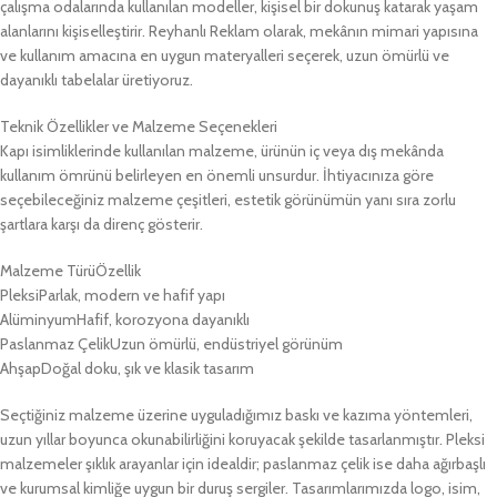
çalışma odalarında kullanılan modeller, kişisel bir dokunuş katarak yaşam
alanlarını kişiselleştirir. Reyhanlı Reklam olarak, mekânın mimari yapısına
ve kullanım amacına en uygun materyalleri seçerek, uzun ömürlü ve
dayanıklı tabelalar üretiyoruz.
Teknik Özellikler ve Malzeme Seçenekleri
Kapı isimliklerinde kullanılan malzeme, ürünün iç veya dış mekânda
kullanım ömrünü belirleyen en önemli unsurdur. İhtiyacınıza göre
seçebileceğiniz malzeme çeşitleri, estetik görünümün yanı sıra zorlu
şartlara karşı da direnç gösterir.
Malzeme TürüÖzellik
PleksiParlak, modern ve hafif yapı
AlüminyumHafif, korozyona dayanıklı
Paslanmaz ÇelikUzun ömürlü, endüstriyel görünüm
AhşapDoğal doku, şık ve klasik tasarım
Seçtiğiniz malzeme üzerine uyguladığımız baskı ve kazıma yöntemleri,
uzun yıllar boyunca okunabilirliğini koruyacak şekilde tasarlanmıştır. Pleksi
malzemeler şıklık arayanlar için idealdir; paslanmaz çelik ise daha ağırbaşlı
ve kurumsal kimliğe uygun bir duruş sergiler. Tasarımlarımızda logo, isim,