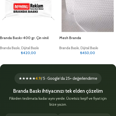
Branda Baskı-400 gr. Çin vinil
Mesh Branda
Branda Baskı
,
Dijital Baskı
Branda Baskı
,
Dijital Baskı
₺
420,00
₺
450,00
★★★★★
4.9
/ 5 · Google'da 25+ değerlendirme
Branda Baskı ihtiyacınızı tek elden çözelim
Fikirden teslimata kadar aynı yerde. Ücretsiz keşif ve fiyat için
bize yazın.