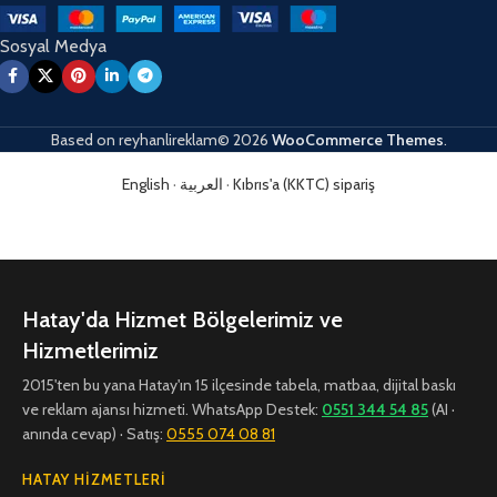
Sosyal Medya
Based on
reyhanlireklam© 2026
WooCommerce Themes
.
English
·
العربية
·
Kıbrıs'a (KKTC) sipariş
Hatay'da Hizmet Bölgelerimiz ve
Hizmetlerimiz
2015'ten bu yana Hatay'ın 15 ilçesinde tabela, matbaa, dijital baskı
ve reklam ajansı hizmeti. WhatsApp Destek:
0551 344 54 85
(AI ·
anında cevap) · Satış:
0555 074 08 81
HATAY HIZMETLERI