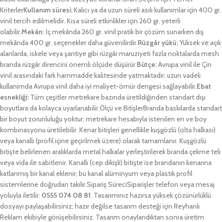
Kriterler
Kullanım süresi:
Kalıcı ya da uzun süreli asılı kullanımlar için 400 gr.
vinil tercih edilmelidir. Kısa süreli etkinlikler için 260 gr. yeterli
olabilir.
Mekân:
İç mekânda 260 gr. vinil pratik bir çözüm sunarken dış
mekânda 400 gr. seçenekler daha güvenilirdir.
Rüzgâr yükü:
Yüksek ve açık
alanlarda, iskele veya şantiye gibi rüzgâr maruziyeti fazla noktalarda mesh
branda rüzgâr direncini önemli ölçüde düşürür.
Bütçe:
Avrupa vinil ile Çin
vinil arasındaki fark hammadde kalitesinde yatmaktadır; uzun vadeli
kullanımda Avrupa vinil daha iyi maliyet-ömür dengesi sağlayabilir.
Ebat
esnekliği:
Tüm çeşitler metrekare bazında üretildiğinden standart dışı
boyutlara da kolayca uyarlanabilir.Ölçü ve BitişlerBranda baskılarda standart
bir boyut zorunluluğu yoktur; metrekare hesabıyla istenilen en ve boy
kombinasyonu üretilebilir. Kenar bitişleri genellikle kuşgözlü (olta halkası)
veya kanallı (profil içine geçirilmek üzere) olarak tamamlanır. Kuşgözlü
bitişte belirlenen aralıklarda metal halkalar yerleştirilerek branda çekme teli
veya vida ile sabitlenir. Kanallı (cep dikişli) bitişte ise brandanın kenarına
katlanmış bir kanal eklenir; bu kanal alüminyum veya plastik profil
sistemlerine doğrudan takılır.Sipariş SüreciSiparişler telefon veya mesaj
yoluyla iletilir:
0555 074 08 81
. Tasarımınız hazırsa yüksek çözünürlüklü
dosyayı paylaşabilirsiniz; hazır değilse tasarım desteği için Reyhanlı
Reklam ekibiyle görüşebilirsiniz. Tasarım onaylandıktan sonra üretim