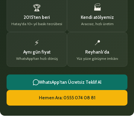
🏆
🏭
2015'ten beri
Kendi atölyemiz
Hatay'da 10+ yıl baskı tecrübesi
Aracısız, hızlı üretim
⚡
📍
Aynı gün fiyat
Reyhanlı'da
WhatsApp'tan hızlı dönüş
Yüz yüze görüşme imkânı
WhatsApp'tan Ücretsiz Teklif Al
Hemen Ara: 0555 074 08 81