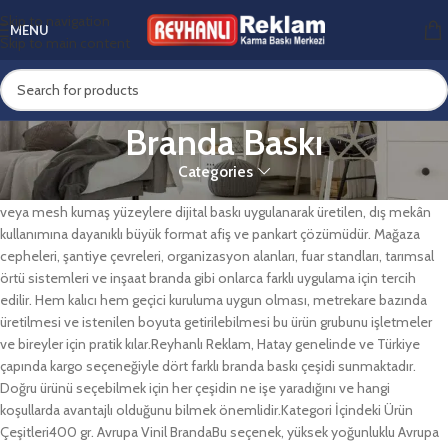
Skip to navigation
MENU
Skip to main content
Branda Baskı
Categories
Branda Baskı Nedir ve Hangi İhtiyaçlar İçin Uygundur?Branda baskı; vinil
veya mesh kumaş yüzeylere dijital baskı uygulanarak üretilen, dış mekân
kullanımına dayanıklı büyük format afiş ve pankart çözümüdür. Mağaza
cepheleri, şantiye çevreleri, organizasyon alanları, fuar standları, tarımsal
örtü sistemleri ve inşaat branda gibi onlarca farklı uygulama için tercih
edilir. Hem kalıcı hem geçici kuruluma uygun olması, metrekare bazında
üretilmesi ve istenilen boyuta getirilebilmesi bu ürün grubunu işletmeler
ve bireyler için pratik kılar.Reyhanlı Reklam, Hatay genelinde ve Türkiye
çapında kargo seçeneğiyle dört farklı branda baskı çeşidi sunmaktadır.
Doğru ürünü seçebilmek için her çeşidin ne işe yaradığını ve hangi
koşullarda avantajlı olduğunu bilmek önemlidir.Kategori İçindeki Ürün
Çeşitleri400 gr. Avrupa Vinil BrandaBu seçenek, yüksek yoğunluklu Avrupa