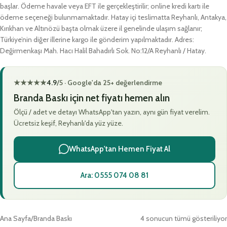
başlar. Ödeme havale veya EFT ile gerçekleştirilir; online kredi kartı ile
ödeme seçeneği bulunmamaktadır. Hatay içi teslimatta Reyhanlı, Antakya,
Kırıkhan ve Altınözü başta olmak üzere il genelinde ulaşım sağlanır;
Türkiye’nin diğer illerine kargo ile gönderim yapılmaktadır. Adres:
Değirmenkaşı Mah. Hacı Halil Bahadırlı Sok. No:12/A Reyhanlı / Hatay.
★★★★★
4.9
/5 · Google'da 25+ değerlendirme
Branda Baskı için net fiyatı hemen alın
Ölçü / adet ve detayı WhatsApp'tan yazın, aynı gün fiyat verelim.
Ücretsiz keşif, Reyhanlı'da yüz yüze.
WhatsApp'tan Hemen Fiyat Al
Ara: 0555 074 08 81
Ana Sayfa
Branda Baskı
4 sonucun tümü gösteriliyor