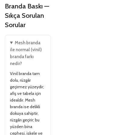
Branda Baskı —
Sıkça Sorulan
Sorular
Mesh branda
ile normal (vinil)
branda farkı
nedir?
Vinil branda tam
dolu, rüzgâr
geçirmez yüzeydir;
afiş ve tabela için
idealdir. Mesh
branda ise delikli
dokuya sahiptir,
rüzgârı geçirir; bu
yüzden bina
cephesi, iskele ve