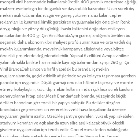
menşeli vinil hammadde kullanılarak üretilir. 400 gramlık metrekare ağırlığı,
malzemeye belirgin bir dolgunluk ve dayanıklılık kazandırır. Uzun süreli dış
mekân asılı kullanımlar, rüzgâr ve güneş yüküne maruz kalan cephe
reklamları ile kurumsal kimlik gerektiren uygulamalar için öne çıkar. Renk
doygunluğu ve yüzey düzgünlüğü baskı kalitesini doğrudan etkileyen
unsurlardandır.400 gr. Çin Vinil BrandaAynı gramaj aralığında üretilen bu
seçenek, daha ekonomik bir maliyet profili sunar. Kısa ve orta vadeli dış
mekân kullanımlarında, mevsimlik kampanya afişlerinde veya bütçe
öncelikli projelerde değerlendirilebilir. Yapısal özellikleri Avrupa viniline
yakın olmakla birlikte hammadde kaynağı bakımından ayrışır.260 gr. Çin
Vinil BrandaDaha ince ve hafif yapıdaki bu branda, iç mekân
uygulamalarında, geçici etkinlik afişlerinde veya kolayca taşınması gereken
panolar için uygundur. Düşük gramajı onu rulo hâlinde taşımayı ve monte
etmeyi kolaylaştırır; kalıcı dış mekân kullanımından çok kısa süreli kurulum
senaryolarına hitap eder.Mesh BrandaMesh branda, yüzeyinde küçük
delikler barındıran gözenekli bir yapıya sahiptir. Bu delikler rüzgârın
brandadan geçmesine izin vererek kuvvetli hava koşullarında üzerine
uygulanan gerilimi azaltır. Özellikle şantiye çevreleri, yüksek yapı iskeleleri,
stadyum kenarları ve açık alanda uzun süre asılı kalacak büyük ölçekli
giydirme uygulamaları için tercih edilir. Görsel mesafeden bakıldığında
baskı okunurluğu yeterli düzeyde korunur.Ürün Seçimi İçin Temel