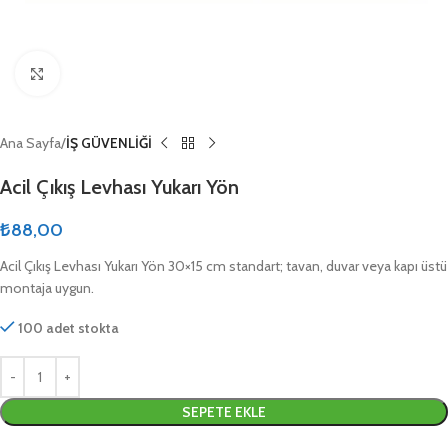
Click to enlarge
Ana Sayfa
İŞ GÜVENLİĞİ
Acil Çıkış Levhası Yukarı Yön
₺
88,00
Acil Çıkış Levhası Yukarı Yön 30×15 cm standart; tavan, duvar veya kapı üstü
montaja uygun.
100 adet stokta
SEPETE EKLE