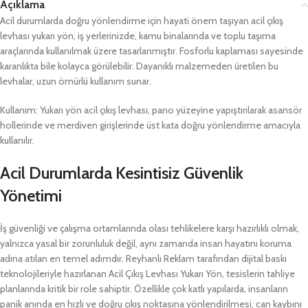
Açıklama
Acil durumlarda doğru yönlendirme için hayati önem taşıyan acil çıkış
levhası yukarı yön, iş yerlerinizde, kamu binalarında ve toplu taşıma
araçlarında kullanılmak üzere tasarlanmıştır. Fosforlu kaplaması sayesinde
karanlıkta bile kolayca görülebilir. Dayanıklı malzemeden üretilen bu
levhalar, uzun ömürlü kullanım sunar.
Kullanım: Yukarı yön acil çıkış levhası, pano yüzeyine yapıştırılarak asansör
hollerinde ve merdiven girişlerinde üst kata doğru yönlendirme amacıyla
kullanılır.
Acil Durumlarda Kesintisiz Güvenlik
Yönetimi
İş güvenliği ve çalışma ortamlarında olası tehlikelere karşı hazırlıklı olmak,
yalnızca yasal bir zorunluluk değil, aynı zamanda insan hayatını koruma
adına atılan en temel adımdır. Reyhanlı Reklam tarafından dijital baskı
teknolojileriyle hazırlanan Acil Çıkış Levhası Yukarı Yön, tesislerin tahliye
planlarında kritik bir role sahiptir. Özellikle çok katlı yapılarda, insanların
panik anında en hızlı ve doğru çıkış noktasına yönlendirilmesi, can kaybını