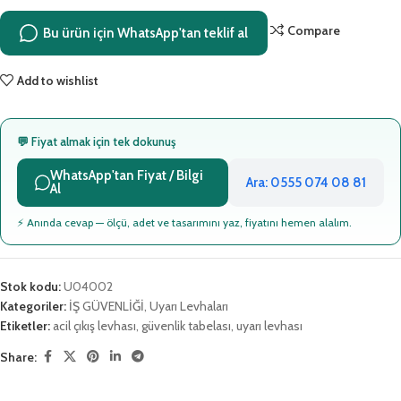
Compare
Bu ürün için WhatsApp'tan teklif al
Add to wishlist
💬 Fiyat almak için tek dokunuş
WhatsApp'tan Fiyat / Bilgi
Ara: 0555 074 08 81
Al
⚡ Anında cevap — ölçü, adet ve tasarımını yaz, fiyatını hemen alalım.
Stok kodu:
U04002
Kategoriler:
İŞ GÜVENLİĞİ
,
Uyarı Levhaları
Etiketler:
acil çıkış levhası
,
güvenlik tabelası
,
uyarı levhası
Share: