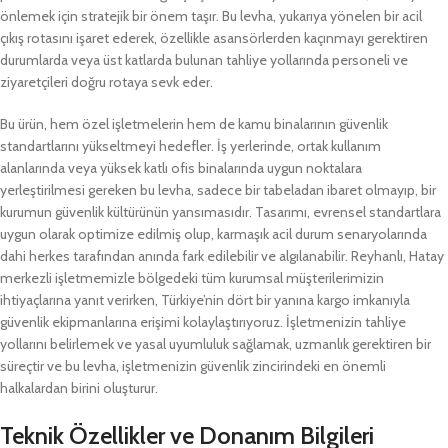
önlemek için stratejik bir önem taşır. Bu levha, yukarıya yönelen bir acil
çıkış rotasını işaret ederek, özellikle asansörlerden kaçınmayı gerektiren
durumlarda veya üst katlarda bulunan tahliye yollarında personeli ve
ziyaretçileri doğru rotaya sevk eder.
Bu ürün, hem özel işletmelerin hem de kamu binalarının güvenlik
standartlarını yükseltmeyi hedefler. İş yerlerinde, ortak kullanım
alanlarında veya yüksek katlı ofis binalarında uygun noktalara
yerleştirilmesi gereken bu levha, sadece bir tabeladan ibaret olmayıp, bir
kurumun güvenlik kültürünün yansımasıdır. Tasarımı, evrensel standartlara
uygun olarak optimize edilmiş olup, karmaşık acil durum senaryolarında
dahi herkes tarafından anında fark edilebilir ve algılanabilir. Reyhanlı, Hatay
merkezli işletmemizle bölgedeki tüm kurumsal müşterilerimizin
ihtiyaçlarına yanıt verirken, Türkiye’nin dört bir yanına kargo imkanıyla
güvenlik ekipmanlarına erişimi kolaylaştırıyoruz. İşletmenizin tahliye
yollarını belirlemek ve yasal uyumluluk sağlamak, uzmanlık gerektiren bir
süreçtir ve bu levha, işletmenizin güvenlik zincirindeki en önemli
halkalardan birini oluşturur.
Teknik Özellikler ve Donanım Bilgileri