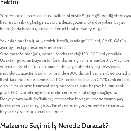
Faktör
Yöntem ne olursa olsun, baskı kalitesini büyük ölçüde gönderdiğiniz dosya
belirler. En sık karşılaştığımız sorun, düşük çözünürlüklü dosyaların büyük
basıldığında bulanık çıkmasıdır. Temel kural mesafeyle ilgilidir:
Yakından bakılan işler
(kartvizit, broşür, katalog): 300 dpi, CMYK. Gözün
ayrıntıyı seçtiği mesafede netlik şarttır.
Orta mesafe işler
(afiş, poster, foreks tabela): 150–300 dpi yeterlidir.
Uzaktan görülen büyük işler
(branda, bina giydirme, pankart): 72–150 dpi
yeterlidir. Üstelik düşük dpi burada dosyayı hafifletir ve işi kolaylaştırır;
metrelerce uzaktan bakılan bir brandayı 300 dpi’da hazırlamak gereksizdir.
Renk tarafında ise ekranınızdaki RGB renkleri ile basılan CMYK renkleri farklı
olabilir. Markanızın kurumsal rengi önemliyse bunu baştan belirtin; renk
profili (ICC) yönetimiyle tüm üretimlerde renk tutarlılığını sağlıyoruz.
Dosyayı tam baskı ölçüsünde, kenarlardan birkaç milimetre
taşma payı
bırakarak ve yazıları eğriye (outline) çevirerek göndermek de kenarlarda
beyaz çizgi ve font sorunlarını önler.
Malzeme Seçimi: İş Nerede Duracak?