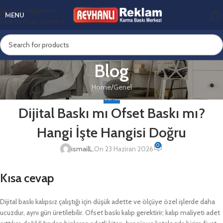
Skip to navigation
MENU
Skip to main content
Blog
Home
Genel
GENEL
Dijital Baskı mı Ofset Baskı mı?
Hangi İşte Hangisi Doğru
0
ismailL.
On 23 Haziran 2026
Kısa cevap
Dijital baskı kalıpsız çalıştığı için düşük adette ve ölçüye özel işlerde daha
ucuzdur, aynı gün üretilebilir. Ofset baskı kalıp gerektirir; kalıp maliyeti adet