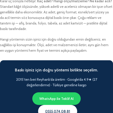
Karar üç soruyla netleşir:
Kaç adet? Hangi ölçü/malzeme? Ne kadar acil?
Standart kâğıt ölçüsünde, yüksek adetli ve aceleniz olmayan bir işse ofset
genellikle daha ekonomiktir. Az adet, geniş format, esnek/sert yüzey ya
da acil termin söz konusuysa dijital baskı öne çıkar. Çoğu reklam ve
tanıtım işi — afiş, branda, folyo, tabela, az adet kartvizit — pratikte dijital
baskı tarafındadır.
Hangi yöntemin sizin işiniz için doğru olduğundan emin değilseniz, en
sağlıklısı işi konuşmaktır. Ölçü, adet ve malzemenizi iletin; aynı gün hem
en uygun yöntemi hem fiyat ve termini açıkça paylaşalım.
Baskı işiniz için doğru yöntemi birlikte seçelim.
2015’ten beri Reyhanlı’da üretim · Google’da 4.9★ (27
değerlendirme) · Türkiye geneline kargo
WhatsApp ile Teklif Al
0555 074 08 81