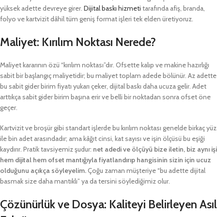
yüksek adette devreye girer.
Dijital baskı hizmeti
tarafında afiş, branda,
folyo ve kartvizit dâhil tüm geniş format işleri tek elden üretiyoruz.
Maliyet: Kırılım Noktası Nerede?
Maliyet kararının özü “kırılım noktası”dır. Ofsette kalıp ve makine hazırlığı
sabit bir başlangıç maliyetidir; bu maliyet toplam adede bölünür. Az adette
bu sabit gider birim fiyatı yukarı çeker, dijital baskı daha ucuza gelir. Adet
arttıkça sabit gider birim başına erir ve belli bir noktadan sonra ofset öne
geçer.
Kartvizit ve broşür gibi standart işlerde bu kırılım noktası genelde birkaç yüz
ile bin adet arasındadır; ama kâğıt cinsi, kat sayısı ve işin ölçüsü bu eşiği
kaydırır. Pratik tavsiyemiz şudur:
net adedi ve ölçüyü bize iletin, biz aynı işi
hem dijital hem ofset mantığıyla fiyatlandırıp hangisinin sizin için ucuz
olduğunu açıkça söyleyelim.
Çoğu zaman müşteriye “bu adette dijital
basmak size daha mantıklı” ya da tersini söylediğimiz olur.
Çözünürlük ve Dosya: Kaliteyi Belirleyen Asıl