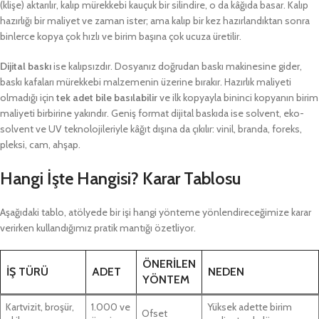
(klişe) aktarılır, kalıp mürekkebi kauçuk bir silindire, o da kâğıda basar. Kalıp
hazırlığı bir maliyet ve zaman ister; ama kalıp bir kez hazırlandıktan sonra
binlerce kopya çok hızlı ve birim başına çok ucuza üretilir.
Dijital baskı
ise kalıpsızdır. Dosyanız doğrudan baskı makinesine gider,
baskı kafaları mürekkebi malzemenin üzerine bırakır. Hazırlık maliyeti
olmadığı için
tek adet bile basılabilir
ve ilk kopyayla bininci kopyanın birim
maliyeti birbirine yakındır. Geniş format dijital baskıda ise solvent, eko-
solvent ve UV teknolojileriyle kâğıt dışına da çıkılır: vinil, branda, foreks,
pleksi, cam, ahşap.
Hangi İşte Hangisi? Karar Tablosu
Aşağıdaki tablo, atölyede bir işi hangi yönteme yönlendireceğimize karar
verirken kullandığımız pratik mantığı özetliyor.
ÖNERILEN
İŞ TÜRÜ
ADET
NEDEN
YÖNTEM
Kartvizit, broşür,
1.000 ve
Yüksek adette birim
Ofset