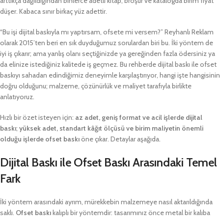
arttıkça dağıldığından binlerce adetli kitap, broşür ve katalogda birim fiyat
düşer. Kabaca sınır birkaç yüz adettir.
“Bu işi dijital baskıyla mı yaptırsam, ofsete mi versem?” Reyhanlı Reklam
olarak 2015’ten beri en sık duyduğumuz sorulardan biri bu. İki yöntem de
iyi iş çıkarır; ama yanlış olanı seçtiğinizde ya gereğinden fazla ödersiniz ya
da elinize istediğiniz kalitede iş geçmez. Bu rehberde dijital baskı ile ofset
baskıyı sahadan edindiğimiz deneyimle karşılaştırıyor, hangi işte hangisinin
doğru olduğunu; malzeme, çözünürlük ve maliyet tarafıyla birlikte
anlatıyoruz.
Hızlı bir özet isteyen için:
az adet, geniş format ve acil işlerde dijital
baskı
;
yüksek adet, standart kâğıt ölçüsü ve birim maliyetin önemli
olduğu işlerde ofset baskı
öne çıkar. Detaylar aşağıda.
Dijital Baskı ile Ofset Baskı Arasındaki Temel
Fark
İki yöntem arasındaki ayrım, mürekkebin malzemeye nasıl aktarıldığında
saklı.
Ofset baskı
kalıplı bir yöntemdir: tasarımınız önce metal bir kalıba