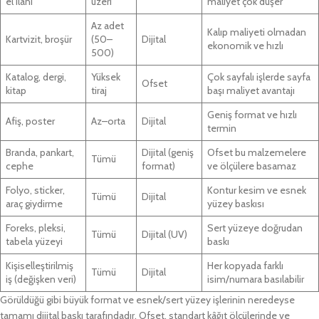
el ilanı
üzeri
maliyet çok düşer
Az adet
Kalıp maliyeti olmadan
Kartvizit, broşür
(50–
Dijital
ekonomik ve hızlı
500)
Katalog, dergi,
Yüksek
Çok sayfalı işlerde sayfa
Ofset
kitap
tiraj
başı maliyet avantajı
Geniş format ve hızlı
Afiş, poster
Az–orta
Dijital
termin
Branda, pankart,
Dijital (geniş
Ofset bu malzemelere
Tümü
cephe
format)
ve ölçülere basamaz
Folyo, sticker,
Kontur kesim ve esnek
Tümü
Dijital
araç giydirme
yüzey baskısı
Foreks, pleksi,
Sert yüzeye doğrudan
Tümü
Dijital (UV)
tabela yüzeyi
baskı
Kişiselleştirilmiş
Her kopyada farklı
Tümü
Dijital
iş (değişken veri)
isim/numara basılabilir
Görüldüğü gibi büyük format ve esnek/sert yüzey işlerinin neredeyse
tamamı dijital baskı tarafındadır. Ofset, standart kâğıt ölçülerinde ve