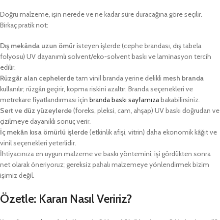
Doğru malzeme, işin nerede ve ne kadar süre duracağına göre seçilir.
Birkaç pratik not:
Dış mekânda uzun ömür
isteyen işlerde (cephe brandası, dış tabela
folyosu) UV dayanımlı solvent/eko-solvent baskı ve laminasyon tercih
edilir.
Rüzgâr alan cephelerde
tam vinil branda yerine delikli
mesh branda
kullanılır; rüzgârı geçirir, kopma riskini azaltır. Branda seçenekleri ve
metrekare fiyatlandırması için
branda baskı sayfamıza
bakabilirsiniz.
Sert ve düz yüzeylerde
(foreks, pleksi, cam, ahşap) UV baskı doğrudan ve
çizilmeye dayanıklı sonuç verir.
İç mekân kısa ömürlü işlerde
(etkinlik afişi, vitrin) daha ekonomik kâğıt ve
vinil seçenekleri yeterlidir.
İhtiyacınıza en uygun malzeme ve baskı yöntemini, işi gördükten sonra
net olarak öneriyoruz; gereksiz pahalı malzemeye yönlendirmek bizim
işimiz değil.
Özetle: Kararı Nasıl Veririz?