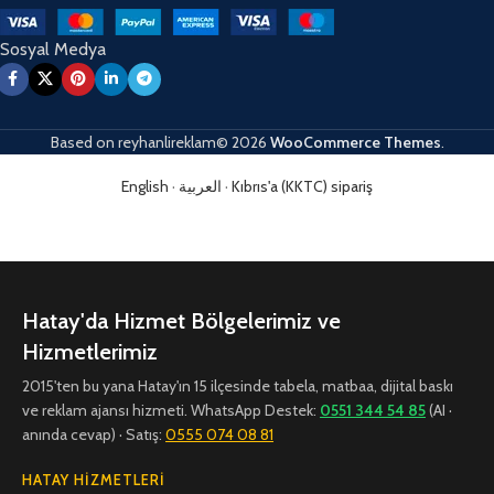
Sosyal Medya
Based on
reyhanlireklam© 2026
WooCommerce Themes
.
English
·
العربية
·
Kıbrıs'a (KKTC) sipariş
Hatay'da Hizmet Bölgelerimiz ve
Hizmetlerimiz
2015'ten bu yana Hatay'ın 15 ilçesinde tabela, matbaa, dijital baskı
ve reklam ajansı hizmeti. WhatsApp Destek:
0551 344 54 85
(AI ·
anında cevap) · Satış:
0555 074 08 81
HATAY HIZMETLERI