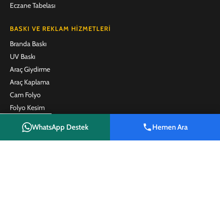
Eczane Tabelası
BASKI VE REKLAM HIZMETLERI
Branda Baskı
UV Baskı
Araç Giydirme
Araç Kaplama
Cam Folyo
Folyo Kesim
One Way Vision
WhatsApp Destek
Hemen Ara
Emlak Brandası
Shop
Wishlist
Cart
My account
Emlak Afişi
Satılık Tabelası
Kafe ve Restoran Menü Baskı
Plaket
Promosyon Ürünleri
İLETIŞIM