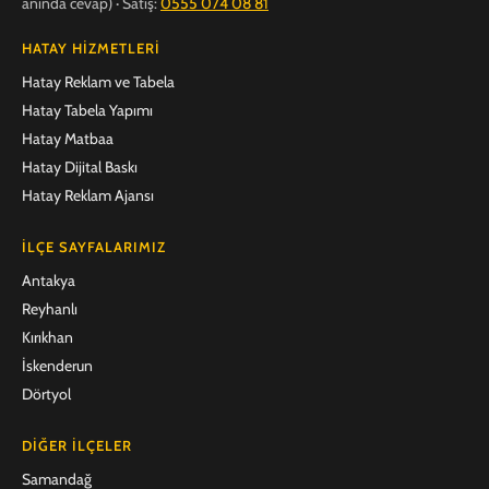
anında cevap) · Satış:
0555 074 08 81
HATAY HIZMETLERI
Hatay Reklam ve Tabela
Hatay Tabela Yapımı
Hatay Matbaa
Hatay Dijital Baskı
Hatay Reklam Ajansı
İLÇE SAYFALARIMIZ
Antakya
Reyhanlı
Kırıkhan
İskenderun
Dörtyol
DIĞER İLÇELER
Samandağ