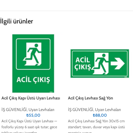
İlgili ürünler
Acil Çıkış Kapı Üstü Uyarı Levhası
Acil Çıkış Levhası Sağ Yön
İŞ GÜVENLİĞİ
,
Uyarı Levhaları
İŞ GÜVENLİĞİ
,
Uyarı Levhaları
₺
55,00
₺
88,00
Acil Çıkış Kapı Üstü Uyarı Levhası —
Acil Çıkış Levhası Sağ Yön 30x15 cm
fosforlu yüzey 6 saat ışık tutar; gece
standart; tavan, duvar veya kapı üstü
tahliye yolunu işaretler.
montaja uygun.