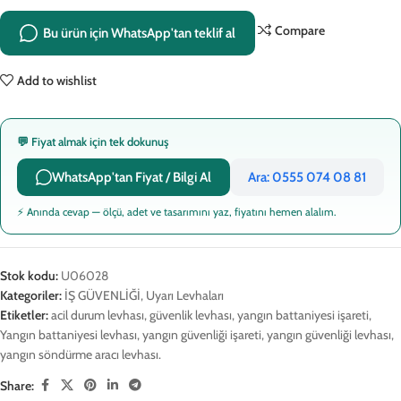
Compare
Bu ürün için WhatsApp'tan teklif al
Add to wishlist
💬 Fiyat almak için tek dokunuş
WhatsApp'tan Fiyat / Bilgi Al
Ara: 0555 074 08 81
⚡ Anında cevap — ölçü, adet ve tasarımını yaz, fiyatını hemen alalım.
Stok kodu:
U06028
Kategoriler:
İŞ GÜVENLİĞİ
,
Uyarı Levhaları
Etiketler:
acil durum levhası
,
güvenlik levhası
,
yangın battaniyesi işareti
,
Yangın battaniyesi levhası
,
yangın güvenliği işareti
,
yangın güvenliği levhası
,
yangın söndürme aracı levhası.
Share: