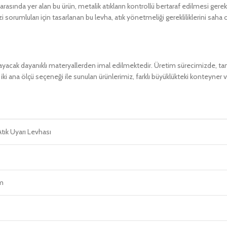
rasında yer alan bu ürün, metalik atıkların kontrollü bertaraf edilmesi gere
sorumluları için tasarlanan bu levha, atık yönetmeliği gerekliliklerini saha o
layacak dayanıklı materyallerden imal edilmektedir. Üretim sürecimizde, tan
 ana ölçü seçeneği ile sunulan ürünlerimiz, farklı büyüklükteki konteyner ve
Atık Uyarı Levhası
m