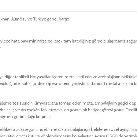
rıkhan, Altınözü ve Türkiye geneli kargo
lece hata payı minimize edilerek tam istediğiniz görsele ulaşmanız sağlan
.
 diğer tehlikeli kimyasalları içeren metal varillerin ve ambalajların biriktiril
ildiğinde, saha içindeki operatörlerin yanlışlıkla standart metal atıklarını b
işleme tesisleridir. Kimyasallarla temas eden metal ambalajların geçici dep
ar, iç ve dış mekân fark etmeksizin görsel bir bariyer görevi görür. Özellikle
rağmen görünürlüğü korunur.
eli atık kategorisindeki metalik ambalajlar için belirlenen özel ayrıştırma hatl
ğru atığı doğru kutuya yönlendirmesini kolaylaştırır. Ayrıca OSGB denetim