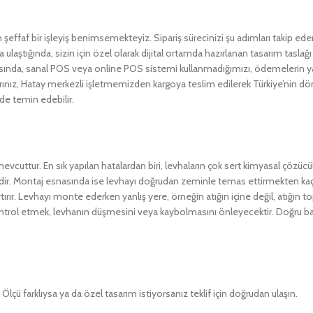
faf bir işleyiş benimsemekteyiz. Sipariş sürecinizi şu adımları takip edere
a ulaştığında, sizin için özel olarak dijital ortamda hazırlanan tasarım tasl
sında, sanal POS veya online POS sistemi kullanmadığımızı, ödemelerin ya
z, Hatay merkezli işletmemizden kargoya teslim edilerek Türkiye’nin dört bi
de temin edebilir.
uttur. En sık yapılan hatalardan biri, levhaların çok sert kimyasal çözücüler
idir. Montaj esnasında ise levhayı doğrudan zeminle temas ettirmekten kaçı
ır. Levhayı monte ederken yanlış yere, örneğin atığın içine değil, atığın to
ontrol etmek, levhanın düşmesini veya kaybolmasını önleyecektir. Doğru ba
lçü farklıysa ya da özel tasarım istiyorsanız teklif için doğrudan ulaşın.