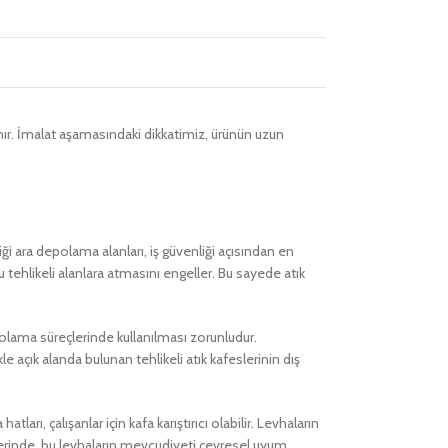
ır. İmalat aşamasındaki dikkatimiz, ürünün uzun
diği ara depolama alanları, iş güvenliği açısından en
u tehlikeli alanlara atmasını engeller. Bu sayede atık
olama süreçlerinde kullanılması zorunludur.
 açık alanda bulunan tehlikeli atık kafeslerinin dış
arı, çalışanlar için kafa karıştırıcı olabilir. Levhaların
lerinde, bu levhaların mevcudiyeti çevresel uyum