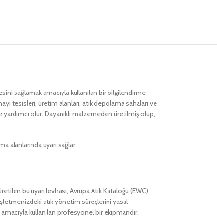
mesini sağlamak amacıyla kullanılan bir bilgilendirme
ayi tesisleri, üretim alanları, atık depolama sahaları ve
ne yardımcı olur. Dayanıklı malzemeden üretilmiş olup,
a alanlarında uyarı sağlar.
 üretilen bu uyarı levhası, Avrupa Atık Kataloğu (EWC)
 İşletmenizdeki atık yönetim süreçlerini yasal
ak amacıyla kullanılan profesyonel bir ekipmandır.