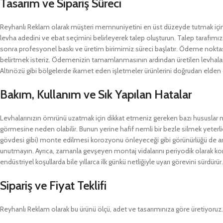
Tasarım ve Sipariş Süreci
Reyhanlı Reklam olarak müşteri memnuniyetini en üst düzeyde tutmak için şef
levha adedini ve ebat seçimini belirleyerek talep oluşturun. Talep tarafımız
sonra profesyonel baskı ve üretim birimimiz süreci başlatır. Ödeme nokta
belirtmek isteriz. Ödemenizin tamamlanmasının ardından üretilen levhalarını
Altınözü gibi bölgelerde ikamet eden işletmeler ürünlerini doğrudan elden 
Bakım, Kullanım ve Sık Yapılan Hatalar
Levhalarınızın ömrünü uzatmak için dikkat etmeniz gereken bazı hususlar mevc
görmesine neden olabilir. Bunun yerine hafif nemli bir bezle silmek yeterl
gövdesi gibi) monte edilmesi korozyonu önleyeceği gibi görünürlüğü de artır
unutmayın. Ayrıca, zamanla gevşeyen montaj vidalarını periyodik olarak k
endüstriyel koşullarda bile yıllarca ilk günkü netliğiyle uyarı görevini sürdürür.
Sipariş ve Fiyat Teklifi
Reyhanlı Reklam olarak bu ürünü ölçü, adet ve tasarımınıza göre üretiyoruz. Ö