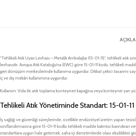
AÇIKL
“Tehlikeli Atık Uyarı Levhası – Metalik Ambalajlar (15-01-11)”, tehlikeli atık
levhasıdır. Avrupa Atık Kataloğu’na (EWC) göre 15-01-11 kodu, tehlikeli madde 
geri dönüşüm merkezlerinde kullanıma uygundur. Dikkat çekici tasarımı saye
iç ve dış mekân kullanımına uygundur.
Kullanım: Vida ile atık toplama konteyneri kapağına veya konteyner yan yüze
Tehlikeli Atık Yönetiminde Standart: 15-01-1
İş sağlığı ve güvenliği süreçlerinde, özellikle endüstriyel üretim yapan tesis
sınıflandırmasına göre 15-01-11 kodlu tehlikeli madde kalıntısı barındıran v
standartlara uygun hale getirmek, saha içi denetimlerde olası eksiklikleri gi