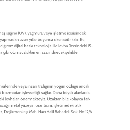
üneş ışığına (UV), yağmura veya işletme içerisindeki
yapmadan uzun yıllar boyunca okunabilir kalır. Bu,
ğımız dijital baskı teknolojisi ile levha üzerindeki 15-
ma gibi olumsuzlukları en aza indirecek şekilde
eynerlerinde veya insan trafiğinin yoğun olduğu ancak
mü bozmadan işlevselliği sağlar. Daha büyük alanlarda,
 levhaları önermekteyiz. Uzaktan bile kolayca fark
lacağı metal yüzeyin orantısını, işletmedeki atık
, Değirmenkaşı Mah. Hacı Halil Bahadırlı Sok. No:12/A