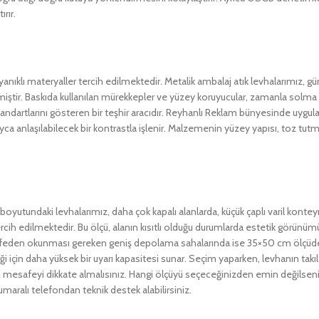
rır.
yanıklı materyaller tercih edilmektedir. Metalik ambalaj atık levhalarımız, g
miştir. Baskıda kullanılan mürekkepler ve yüzey koruyucular, zamanla solma 
ndartlarını gösteren bir teşhir aracıdır. Reyhanlı Reklam bünyesinde uyguladı
layca anlaşılabilecek bir kontrastla işlenir. Malzemenin yüzey yapısı, toz tut
m boyutundaki levhalarımız, daha çok kapalı alanlarda, küçük çaplı varil kont
ercih edilmektedir. Bu ölçü, alanın kısıtlı olduğu durumlarda estetik görünü
afeden okunması gereken geniş depolama sahalarında ise 35×50 cm ölçüdeki
ği için daha yüksek bir uyarı kapasitesi sunar. Seçim yaparken, levhanın takı
mesafeyi dikkate almalısınız. Hangi ölçüyü seçeceğinizden emin değilseniz
maralı telefondan teknik destek alabilirsiniz.