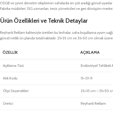
OSGB ve çevre denetim ekiplerinin sahalarda en çok aradığı görsel uyarılar a
Fabrika müdürleri, İSG uzmanları, tesis yöneticileri ve geri dönüşüm merkezi 
Ürün Özellikleri ve Teknik Detaylar
Reyhanlı Reklam kalitesiyle üretilen bu levhalar, saha koşullarına uyum sağ
görsel netlik ön planda tutulmaktadır. 25×35 cm ve 35×50 cm olmak üzere iki
ÖZELLIK
AÇIKLAMA
Açıklama Türü
Endüstriyel Tehlikeli 
Atık Kodu
15-01-11
Ölçü Seçenekleri
25×35 cm – 35×50 c
Üretici
Reyhanlı Reklam