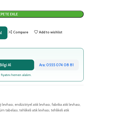
EPETE EKLE
Compare
Add to wishlist
al
ilgi Al
Ara: 0555 074 08 81
 fiyatını hemen alalım.
i levhası
,
endüstriyel atık levhası
,
fabrika atık levhası
,
üm tabelası
,
tehlikeli atık levhası
,
tehlikeli atık