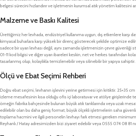
belgesi sürecini hızlandırır ve işletmenin kurumsal atık yönetim kalitesini artı
Malzeme ve Baskı Kalitesi
Ürettiğimiz her levhada, endüstriyel kullanıma uygun, dış etkenlere karşı da
kimyasal buharlara karşı yüksek bir direnç gösterecek şekilde optimize edil
sadece bir uyarı levhası değil, aynı zamanda işletmenizin çevre güvenliği sta
01-11 kod bilgisi ve diğer uyarı ibareleri keskin, net ve herkes tarafından ko
tasarlanmış olup, kolaylıkla temizlenebilir veya silinebilir bir yapıya sahiptir.
Ölçü ve Ebat Seçimi Rehberi
Doğru ebat seçimi, levhanın işlevini yerine getirmesi için kritiktir. 25×35 c
izleme mesafesinin kısa olduğu ofis içi laboratuvar ve atölye girişlerinde t
örneğin fabrika bahçesinde bulunan büyük atık tanklarında veya uzak mes
edilebilir olan bu daha geniş format, büyük ölçekli işletmelerin saha güvenli
toplama hacmini ve ilgili personelin levhayı fark etmesi gereken minimum 
Reyhanlı / Hatay adresimizden bizi ziyaret edebilir veya 0555 074 08 81 nu