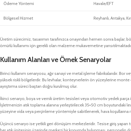
Ödeme Yöntemi
Havale/EFT
Bölgesel Hizmet
Reyhanlı, Antakya, Kı
Üretim sürecimiz, tasarımın tarafınızca onayından hemen sonra başlar; böy
ömürlü kullanımı için gerekli olan malzeme mukavemetine yansıtılmaktadır
Kullanım Alanları ve Örnek Senaryolar
Birinci kullanım senaryosu, ağır sanayi ve metal işleme fabrikalarıdır. Bor veya
yüksek riskli bölgelerdir. Bu levhalar, konteynerlerin ön yüzeylerine monte ed
ayrıştırma süreci baştan doğru kurulmuş olur.
İkinci senaryo, boya ve vernik üretim tesisleri veya otomotiv yedek parça 
İşletmenizin atık toplama alanına yerleştirilecek 35×50 cm boyutundaki levhal
yüzeyine vida veya perçinleme yöntemiyle sabitlenerek, hava koşullarına 
Üçüncü senaryo ise yetkili geri dönüşüm merkezleridir. Tesise giriş yapan tehlik
her atık ünitesinin üzerinde merkezi bir konumda bulunması, personelin do