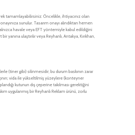
k tamamlayabilirsiniz: Öncelikle, ihtiyacınız olan
ağı onayınıza sunulur. Tasarım onayı alındıktan hemen
lnızca havale veya EFT yöntemiyle kabul edildiğini
r yanına ulaştırılır veya Reyhanlı, Antakya, Kırıkhan,
le (tiner gibi) silinmesidir; bu durum baskının zarar
nın; vida ile yükseltilmiş yüzeylere (konteyner
plandığı kutunun dış çeperine takılması gerektiğini
kım uygulanmış bir Reyhanlı Reklam ürünü, zorlu