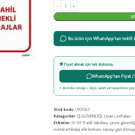
S
Bu ürün için WhatsApp'tan teklif 
💬 Fiyat almak için tek dokunuş
WhatsApp'tan Fiyat / B
⚡ Anında cevap — ölçü, adet ve tasarımını yaz,
Stok kodu:
U10067
Kategoriler:
İŞ GÜVENLİĞİ
,
Uyarı Levhaları
Etiketler:
15-01-11 atık tabelası
,
çevre güvenliğ
metal ambalaj atık levhası
,
sanayi geri dönüş