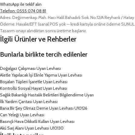
WhatsApp ile teklif alın
Telefon: 0555 074 08 81
Adres: Değirmenkaşı Mah. Hacı Halil Bahadırlı Sok. No:12/A Reyhanlı / Hatay
Ödeme: Havale/EFT (sanal POS yok — kredi kartıyla online ödeme SUN
Tasarım onayı alındıktan sonra üretime başlanır.
İlgili Ürünler ve Rehberler
Bunlarla birlikte tercih edilenler
Doğalgaz Çalışması Uyarı Levhası
Aletle Yapılacak İşi Elinle Yapma Uyarı Levhası
Boşalan Tüpleri İşaretle Uyarı Levhası
Kontrollü Sosyal Hayat Uyarı Levhası
Sağlık Bakanlığı Hastalık Belirtileri Bilgilendirme Uyarı
İlk Yardım Çantası Uyarı Levhası
Bana Bir Şey Olmaz Deme Uyarı Levhası U10126
Can Yeleği Uyarı Levhası
Basınçlı Hava Dikkatli Kullan Uyarı Levhası
Akü Sarj Alanı Uyarı Levhası U10130