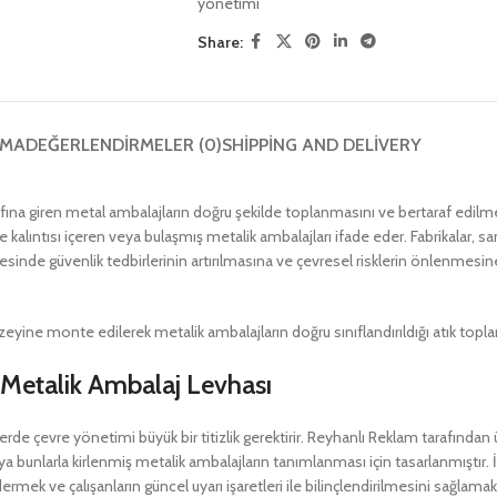
yönetimi
Share:
AMA
DEĞERLENDIRMELER (0)
SHIPPING AND DELIVERY
 sınıfına giren metal ambalajların doğru şekilde toplanmasını ve bertaraf edil
kalıntısı içeren veya bulaşmış metalik ambalajları ifade eder. Fabrikalar, san
sinde güvenlik tedbirlerinin artırılmasına ve çevresel risklerin önlenmesi
yine monte edilerek metalik ambalajların doğru sınıflandırıldığı atık toplam
1 Metalik Ambalaj Levhası
lerde çevre yönetimi büyük bir titizlik gerektirir. Reyhanlı Reklam tarafından
eya bunlarla kirlenmiş metalik ambalajların tanımlanması için tasarlanmıştır.
dermek ve çalışanların güncel uyarı işaretleri ile bilinçlendirilmesini sağlam