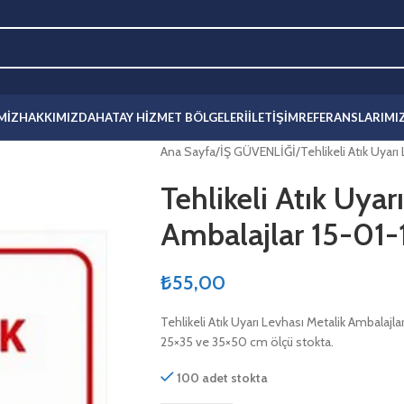
MIZ
HAKKIMIZDA
HATAY HIZMET BÖLGELERI
İLETIŞIM
REFERANSLARIMI
Ana Sayfa
İŞ GÜVENLİĞİ
Tehlikeli Atık Uyarı
Tehlikeli Atık Uyar
Ambalajlar 15-01-
₺
55,00
Tehlikeli Atık Uyarı Levhası Metalik Ambalaj
25×35 ve 35×50 cm ölçü stokta.
100 adet stokta