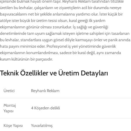
içerisinde bulmak hayati önem taşır. Reyhanlı Reklam tarafından titizlikle
üretilen bu levhalar, çalışanların ve ziyaretçilerin acil bir durumda nereye
başvuracaklarını net bir şekilde anlamalarına yardımcı olur. İster küçük bir
atölye ister büyük bir üretim tesisi olsun, kural gereği ilk yardım
ekipmanlarının görünür olması zorunludur. İş sağlığı ve güvenliği
denetimlerinde tam uyum sağlamak isteyen işletme sahipleri için tasarlanan
bu levhalar, standartlara uygun görsel diliyle karmaşayı önler ve panik anında
hata payını minimize eder. Profesyonel iş yeri yönetiminde güvenlik
ekipmanlarının konumlandırılması, sadece bir kural değil, aynı zamanda
kurum kültürünün bir parçasıdır.
Teknik Özellikler ve Üretim Detayları
Üretici
Reyhanlı Reklam
Montaj
4 Köşeden delikli
Yapısı
Köşe Yapısı
Yuvarlatılmış