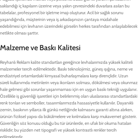
saklandığı iç kapıların üzerine veya yakın çevresindeki duvarlara asılan bu
tabelalar, profesyonel bir işletme imajı oluşturur. Acil bir sağlık sorunu
yaşandığında, müşterinin veya iş arkadaşınızın çantaya müdahale
edebilmesi için levhanın üzerindeki görselin herkes tarafından anlaşılabilecek
netlikte olması şarttır.
Malzeme ve Baskı Kalitesi
Reyhanlı Reklam kalite standartları gereğince levhalarımızda yüksek kaliteli
malzemeler tercih edilmektedir. Baskı teknolojimiz, güneş ışığına, neme ve
endüstriyel ortamlardaki kimyasal buharlaşmalara karşı dirençlidir. Uzun
süreli kullanımda metinlerin veya ikonların solması, dökülmesi veya okunmaz
hale gelmesi gibi sorunlar yaşanmaması için en uygun baskı tekniği uygulanır.
Özellikle iş güvenliği işaretleri için belirlenmiş olan uluslararası standartlardaki
renk tonları ve semboller, tasarımlarımızda hassasiyetle kullanılır. Dayanıklı
zemin, baskının yıllarca ilk günkü netliğinde kalmasını garanti altına alırken,
ürünün fiziksel yapısı da bükülmelere ve kırılmalara karşı mukavemet gösterir.
Güvenliğin söz konusu olduğu bu tür ürünlerde, en ufak bir okuma hataları
risklidir; bu yüzden net tipografi ve yüksek kontrastlı renkler tercih
edilmektedir.