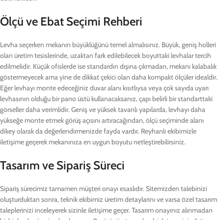
Ölçü ve Ebat Seçimi Rehberi
Levha seçerken mekanın büyüklüğünü temel almalısınız. Büyük, geniş holleri
olan üretim tesislerinde, uzaktan fark edilebilecek boyuttaki levhalar tercih
edilmelidir. Küçük ofislerde ise standardın dışına çıkmadan, mekanı kalabalık
göstermeyecek ama yine de dikkat çekici olan daha kompakt ölçüler idealdir.
Eğer levhayı monte edeceğiniz duvar alanı kısıtlıysa veya çok sayıda uyarı
levhasının olduğu bir pano üstü kullanacaksanız, çapı belirli bir standarttaki
görseller daha verimlidir. Geniş ve yüksek tavanlı yapılarda, levhayı daha
yükseğe monte etmek görüş açısını artıracağından, ölçü seçiminde alanı
dikey olarak da değerlendirmenizde fayda vardır. Reyhanlı ekibimizle
iletişime geçerek mekanınıza en uygun boyutu netleştirebilirsiniz.
Tasarım ve Sipariş Süreci
Sipariş sürecimiz tamamen müşteri onayı esaslıdır. Sitemizden talebinizi
oluşturduktan sonra, teknik ekibimiz üretim detaylarını ve varsa özel tasarım
taleplerinizi inceleyerek sizinle iletişime geçer. Tasarım onayınız alınmadan