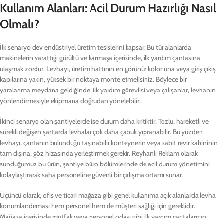
Kullanım Alanları: Acil Durum Hazırlığı Nasıl
Olmalı?
İlk senaryo dev endüstriyel üretim tesislerini kapsar. Bu tür alanlarda
makinelerin yarattığı gürültü ve karmaşa içerisinde, ilk yardım çantasına
ulaşmak zordur. Levhayı, üretim hattının en görünür kolonuna veya giriş çıkış
kapılarına yakın, yüksek bir noktaya monte etmelisiniz. Böylece bir
yaralanma meydana geldiğinde, ilk yardım görevlisi veya çalışanlar, levhanın
yönlendirmesiyle ekipmana doğrudan yönelebilir.
İkinci senaryo olan şantiyelerde ise durum daha kritiktir. Tozlu, hareketli ve
sürekli değişen şartlarda levhalar çok daha çabuk yıpranabilir. Bu yüzden
levhayı, çantanın bulunduğu taşınabilir konteynerin veya sabit revir kabininin
tam dışına, göz hizasında yerleştirmek gerekir. Reyhanlı Reklam olarak
sunduğumuz bu ürün, şantiye büro bölümlerinde de acil durum yönetimini
kolaylaştırarak saha personeline güvenli bir çalışma ortamı sunar.
Üçüncü olarak, ofis ve ticari mağaza gibi genel kullanıma açık alanlarda levha
konumlandırması hem personel hem de müşteri sağlığı için gereklidir.
Mağaza içerisinde mutfak veya personel odası gibi ilk yardım çantalarının