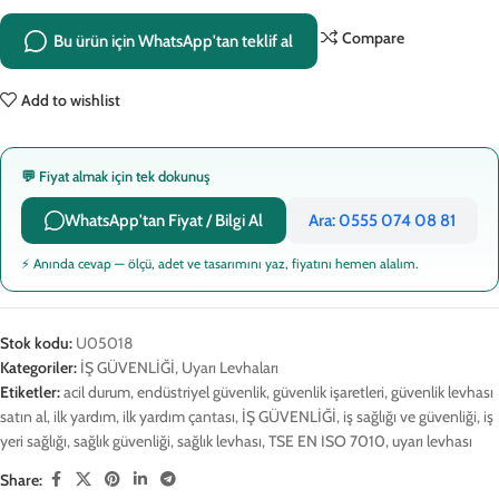
Compare
Bu ürün için WhatsApp'tan teklif al
Add to wishlist
💬 Fiyat almak için tek dokunuş
WhatsApp'tan Fiyat / Bilgi Al
Ara: 0555 074 08 81
⚡ Anında cevap — ölçü, adet ve tasarımını yaz, fiyatını hemen alalım.
Stok kodu:
U05018
Kategoriler:
İŞ GÜVENLİĞİ
,
Uyarı Levhaları
Etiketler:
acil durum
,
endüstriyel güvenlik
,
güvenlik işaretleri
,
güvenlik levhası
satın al
,
ilk yardım
,
ilk yardım çantası
,
İŞ GÜVENLİĞİ
,
iş sağlığı ve güvenliği
,
iş
yeri sağlığı
,
sağlık güvenliği
,
sağlık levhası
,
TSE EN ISO 7010
,
uyarı levhası
Share: