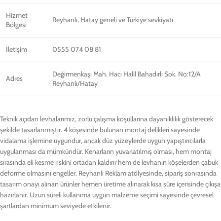
Hizmet
Reyhanlı, Hatay geneli ve Türkiye sevkiyatı
Bölgesi
İletişim
0555 074 08 81
Değirmenkaşı Mah. Hacı Halil Bahadırlı Sok. No:12/A
Adres
Reyhanlı/Hatay
Teknik açıdan levhalarımız, zorlu çalışma koşullarına dayanıklılık gösterecek
şekilde tasarlanmıştır. 4 köşesinde bulunan montaj delikleri sayesinde
vidalama işlemine uygundur, ancak düz yüzeylerde uygun yapıştırıcılarla
uygulanması da mümkündür. Kenarların yuvarlatılmış olması, hem montaj
sırasında eli kesme riskini ortadan kaldırır hem de levhanın köşelerden çabuk
deforme olmasını engeller. Reyhanlı Reklam atölyesinde, sipariş sonrasında
tasarım onayı alınan ürünler hemen üretime alınarak kısa süre içerisinde çıkışa
hazırlanır. Uzun süreli kullanıma uygun malzeme seçimi sayesinde çevresel
şartlardan minimum seviyede etkilenir.