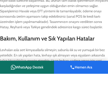
hiçbir baskı sürecine başlanmaz. Bu, ürünün tam olarak işletmenizin ihtiyacını
karşıladığından ve yerleşime uygun olduğundan emin olmamızı sağlar.
Siparişlerinizi Havale veya EFT yöntemi ile tamamlayabilir, ödeme onayı
sonrasında üretim aşamasını takip edebilirsiniz (sanal POS ile kredi kartı
üzerinden işlem yapılmamaktadır). Tasarımınızın onayını verdikten sonra
Hatay, Reyhanlı veya Türkiye genelindeki adresinize kargo süreci başlatılır.
Bakım, Kullanım ve Sık Yapılan Hatalar
Levhaları asla sert kimyasallarla silmeyin; sabunlu ılık su ve yumuşak bir bez
yeterlidir. En sık yapılan hata, levhayı ışık almayan veya eşyaların arkasında
kalan kör noktalara monte etmektir. Uyarı levhası, sadece amacı için yani
görünür olması için vardır. Bir diğer hata ise, levhayı çift taraflı bantla çok
WhatsApp Destek
Hemen Ara
Shop
Wishlist
Cart
My account
tozlu bir yüzeye yapıştırmaktır; zamanla düşmesine sebep olur. Mümkün
olduğunca 4 deliği de kullanarak vidalamak, levhanın ömrünü uzatacaktır.
Yanlış montaj, ilk yardım çantasının yerinin unutulmasına neden olan en
temel faktördür, bu yüzden montaj yerini tüm çalışanların geçtiği ana
koridorlar üzerinde belirlemeniz tavsiye edilir.
Sipariş ve Fiyat Teklifi