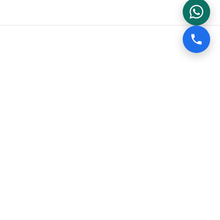
er su taşıtlarında kullanılmak üzere tasarlanmıştır.
hatırlatır.
mı, bir su aracı üzerinde bulunmanın en temel güvenlik
vhası, hem ticari gemilerde, feribotlarda ve yolcu
u uyarı levhaları, denetim süreçlerinden başarıyla
ktiğini anımsatan bir rehberdir. Özellikle su sporları
 sorumlulukları yerine getirmenizi sağlar hem de bir