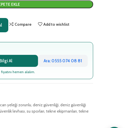
EPETE EKLE
Compare
Add to wishlist
al
ilgi Al
Ara: 0555 074 08 81
 fiyatını hemen alalım.
can yeleği zorunlu
,
deniz güvenliği
,
deniz güvenliği
üvenlik levhası
,
su sporları
,
tekne ekipmanları
,
tekne