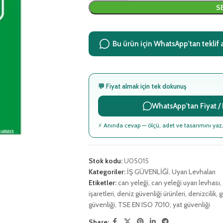
S
Bu ürün için WhatsApp'tan teklif 
💬 Fiyat almak için tek dokunuş
WhatsApp'tan Fiyat / B
⚡ Anında cevap — ölçü, adet ve tasarımını yaz,
Stok kodu:
U05015
Kategoriler:
İŞ GÜVENLİĞİ
,
Uyarı Levhaları
Etiketler:
can yeleği
,
can yeleği uyarı levhası
,
işaretleri
,
deniz güvenliği ürünleri
,
denizcilik
,
g
güvenliği
,
TSE EN ISO 7010
,
yat güvenliği
Share: