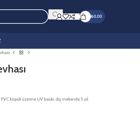
₺
0,00
Z
evhası
evhası
 PVC köpük üzerine UV baskı, dış mekanda 5 yıl