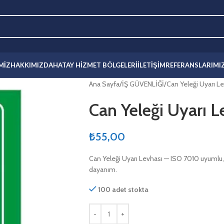
MIZ
HAKKIMIZDA
HATAY HIZMET BÖLGELERI
İLETIŞIM
REFERANSLARIMI
Ana Sayfa
İŞ GÜVENLİĞİ
Can Yeleği Uyarı L
Can Yeleği Uyarı L
₺
55,00
Can Yeleği Uyarı Levhası — ISO 7010 uyumlu,
dayanım.
100 adet stokta