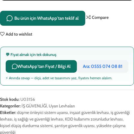
Compare
Bu ürün için WhatsApp'tan teklif al
Add to wishlist
💬 Fiyat almak için tek dokunuş
WhatsApp'tan Fiyat / Bilgi Al
Ara: 0555 074 08 81
⚡ Anında cevap — ölçü, adet ve tasarımını yaz, fiyatını hemen alalım.
Stok kodu:
U03156
Kategoriler:
İŞ GÜVENLİĞİ
,
Uyarı Levhaları
Etiketler:
düşme önleyici sistem uyarısı
,
inşaat güvenlik levhası
,
iş güvenliği
levhası
,
iş sağlığı ve güvenliği levhası
,
KDD kullanımı zorunludur levhası
,
kişisel düşüş durdurma sistemi
,
şantiye güvenlik uyarısı
,
yüksekte çalışma
güvenliği