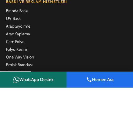
BASKI VE REKLAM HIZMETLERI
Branda Baskı
UV Baskı
Araç Giydirme
Araç Kaplama
Cam Folyo
Folyo Kesim
One Way Vision
Emlak Brandası
Emlak Afişi
WhatsApp Destek
Hemen Ara
Satılık Tabelası
Shop
Wishlist
Cart
My account
Kafe ve Restoran Menü Baskı
Plaket
Promosyon Ürünleri
İLETIŞIM
Reyhanlı Reklam
Hacı Halil Bahadırlı Sk. No:12/A