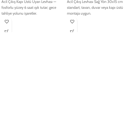
Acil Çıkış Kapı Üstü Uyarı Levhası —
Acil Çıkış Levhası Sağ Yön 30x15 cm
fosforlu yüzey 6 saat ışık tutar; gece
standart; tavan, duvar veya kapı üstü
tahliye yolunu işaretler.
montaja uygun.