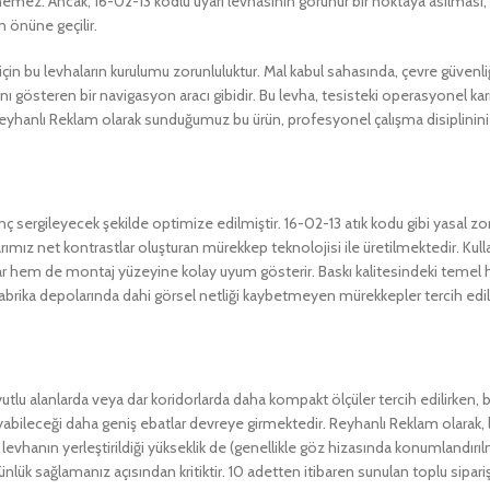
nemez. Ancak, 16-02-13 kodlu uyarı levhasının görünür bir noktaya asılması
n önüne geçilir.
in bu levhaların kurulumu zorunluluktur. Mal kabul sahasında, çevre güvenliği
ını gösteren bir navigasyon aracı gibidir. Bu levha, tesisteki operasyonel k
 Reyhanlı Reklam olarak sunduğumuz bu ürün, profesyonel çalışma disiplinini
enç sergileyecek şekilde optimize edilmiştir. 16-02-13 atık kodu gibi yasal zo
rımız net kontrastlar oluşturan mürekkep teknolojisi ile üretilmektedir. Kul
lar hem de montaj yüzeyine kolay uyum gösterir. Baskı kalitesindeki temel he
ı fabrika depolarında dahi görsel netliği kaybetmeyen mürekkepler tercih edil
oyutlu alanlarda veya dar koridorlarda daha kompakt ölçüler tercih edilirken
abileceği daha geniş ebatlar devreye girmektedir. Reyhanlı Reklam olarak, l
hanın yerleştirildiği yükseklik de (genellikle göz hizasında konumlandırılma
ünlük sağlamanız açısından kritiktir. 10 adetten itibaren sunulan toplu sipari