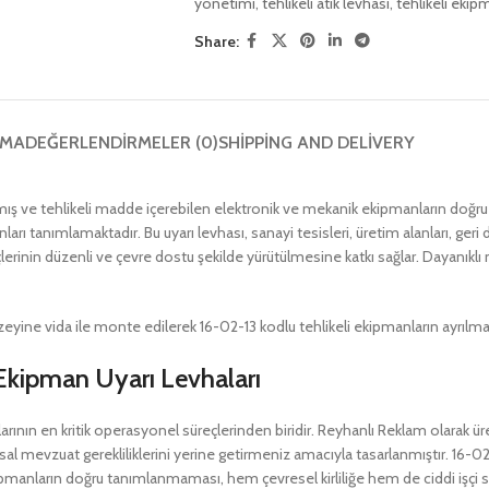
yönetimi
,
tehlikeli atık levhası
,
tehlikeli ekipm
Share:
AMA
DEĞERLENDIRMELER (0)
SHIPPING AND DELIVERY
almış ve tehlikeli madde içerebilen elektronik ve mekanik ekipmanların doğru ş
nları tanımlamaktadır. Bu uyarı levhası, sanayi tesisleri, üretim alanları, g
 süreçlerinin düzenli ve çevre dostu şekilde yürütülmesine katkı sağlar. Dayan
ine vida ile monte edilerek 16-02-13 kodlu tehlikeli ekipmanların ayrılmasın
 Ekipman Uyarı Levhaları
rının en kritik operasyonel süreçlerinden biridir. Reyhanlı Reklam olarak üre
l mevzuat gerekliliklerini yerine getirmeniz amacıyla tasarlanmıştır. 16-02-1
ipmanların doğru tanımlanmaması, hem çevresel kirliliğe hem de ciddi işçi sağlı