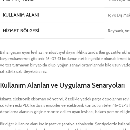
KULLANIM ALANI
İç ve Dış Me
HIZMET BÖLGESI
Reyhanlı, Ant
Bahsi geçen uyarı levhası, endüstriyel dayanıklılık standartları gözetilerek ha
karşı mukavemet gösterir. 16-02-13 kodunun net bir şekilde okunabilmesi içi
ve toz tutmayan bir yapıda olup, yoğun sanayi ortamlarında bile uzun vadede
rahatlıkla sabitleyebilirsiniz.
Kullanım Alanları ve Uygulama Senaryoları
İskarta elektronik ekipman yönetimi, özellikle yedek parça depolarının revi
sökülen eski PLC kartları, sensörler ve elektronik kontrol üniteleri 16-02-13 kod
depolama alanının girişine monte edilen uyarı levhası, bakım personeli için n
Bir diğer kullanım alanı ise inşaat ve şantiye sahalarıdır. Şantiyelerde kullan