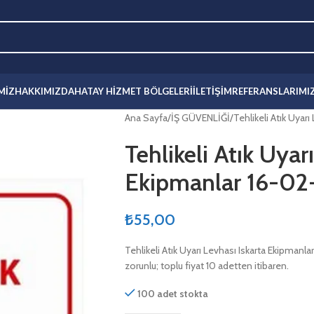
MIZ
HAKKIMIZDA
HATAY HIZMET BÖLGELERI
İLETIŞIM
REFERANSLARIMI
Ana Sayfa
İŞ GÜVENLİĞİ
Tehlikeli Atık Uyar
Tehlikeli Atık Uyar
Ekipmanlar 16-02
₺
55,00
Tehlikeli Atık Uyarı Levhası Iskarta Ekipmanlar
zorunlu; toplu fiyat 10 adetten itibaren.
100 adet stokta