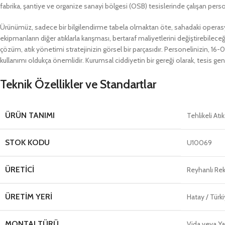
fabrika, şantiye ve organize sanayi bölgesi (OSB) tesislerinde çalışan person
Ürünümüz, sadece bir bilgilendirme tabela olmaktan öte, sahadaki operasyo
ekipmanların diğer atıklarla karışması, bertaraf maliyetlerini değiştirebilec
çözüm, atık yönetimi stratejinizin görsel bir parçasıdır. Personelinizin, 16-
kullanımı oldukça önemlidir. Kurumsal ciddiyetin bir gereği olarak, tesis ge
Teknik Özellikler ve Standartlar
ÜRÜN TANIMI
Tehlikeli Atı
STOK KODU
U10069
ÜRETICI
Reyhanlı Re
ÜRETIM YERI
Hatay / Türk
MONTAJ TÜRÜ
Vida veya Ya