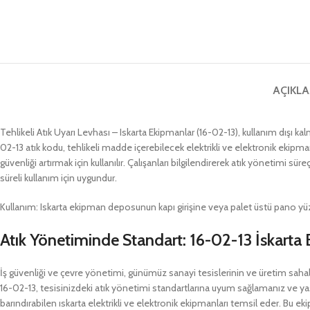
AÇIKL
Tehlikeli Atık Uyarı Levhası – Iskarta Ekipmanlar (16-02-13), kullanım dışı k
02-13 atık kodu, tehlikeli madde içerebilecek elektrikli ve elektronik ekipma
güvenliği artırmak için kullanılır. Çalışanları bilgilendirerek atık yönetimi
süreli kullanım için uygundur.
Kullanım: Iskarta ekipman deposunun kapı girişine veya palet üstü pano yüzey
Atık Yönetiminde Standart: 16-02-13 İskarta
İş güvenliği ve çevre yönetimi, günümüz sanayi tesislerinin ve üretim sahala
16-02-13, tesisinizdeki atık yönetimi standartlarına uyum sağlamanız ve yasa
barındırabilen ıskarta elektrikli ve elektronik ekipmanları temsil eder. Bu ek