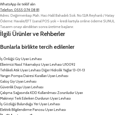
WhatsApp ile teklif alın
Telefon: 0555 074 08 81
Adres: Değirmenkaşı Mah. Hacı Halil Bahadırlı Sok. No:12/A Reyhanlı / Hatay
Ödeme: Havale/EFT (sanal POS yok — kredi kartıyla online ödeme SUN
Tasarım onayı alındıktan sonra üretime başlanır.
İlgili Ürünler ve Rehberler
Bunlarla birlikte tercih edilenler
İş Önlüğü Giy Uyarı Levhası
Ellerimizi Nasıl Yıkamalıyız Uyarı Levhası U10092
Tehlikeli Atık Uyarı Levhası Diğer Hidrolik Yağlar 13-01-13
Yangın Pompa Dairesi Kuralları Uyarı Levhası
Galoş Giy Uyarı Levhası
Güvenlik Duşu Uyarı Levhası
Çalışma Sağasında KDD Kullanılması Zorunludur Uyarı
Makineyi Terk Ederken Durdurun Uyarı Levhası
İş Gözlüğü Bulunduğu Yer Uyarı Levhası
Elektrik Bilgilendirme Panosu Uyarı Levhası