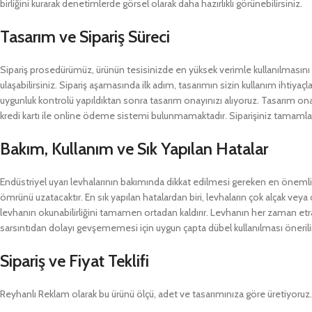
birliğini kurarak denetimlerde görsel olarak daha hazırlıklı görünebilirsiniz.
Tasarım ve Sipariş Süreci
Sipariş prosedürümüz, ürünün tesisinizde en yüksek verimle kullanılmasını
ulaşabilirsiniz. Sipariş aşamasında ilk adım, tasarımın sizin kullanım ihtiy
uygunluk kontrolü yapıldıktan sonra tasarım onayınızı alıyoruz. Tasarım o
kredi kartı ile online ödeme sistemi bulunmamaktadır. Siparişiniz tamamlan
Bakım, Kullanım ve Sık Yapılan Hatalar
Endüstriyel uyarı levhalarının bakımında dikkat edilmesi gereken en önemli h
ömrünü uzatacaktır. En sık yapılan hatalardan biri, levhaların çok alçak veya 
levhanın okunabilirliğini tamamen ortadan kaldırır. Levhanın her zaman etra
sarsıntıdan dolayı gevşememesi için uygun çapta dübel kullanılması önerilir
Sipariş ve Fiyat Teklifi
Reyhanlı Reklam olarak bu ürünü ölçü, adet ve tasarımınıza göre üretiyoruz. Ö