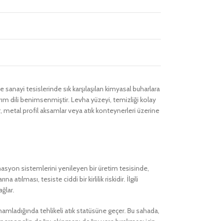
ve sanayi tesislerinde sık karşılaşılan kimyasal buharlara
rım dili benimsenmiştir. Levha yüzeyi, temizliği kolay
, metal profil aksamlar veya atık konteynerleri üzerine
masyon sistemlerini yenileyen bir üretim tesisinde,
tılması, tesiste ciddi bir kirlilik riskidir. İlgili
ağlar.
tamamladığında tehlikeli atık statüsüne geçer. Bu sahada,