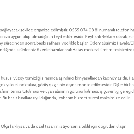
 sağlayacak şekilde organize edilmiştir. 0555 074 08 81 numaralı telefon 
açlarınıza uygun olup olmadığının teyit edilmesidir. Reyhanlı Reklam olarak, 
nay sürecinden sonra baskı safhası ivedilikle başlar. Ödemelerimiz Havale/
dığında, ürünleriniz özenle hazırlanarak Hatay merkezli üretim tesisimizden
usus, yüzey temizliği sırasında aşındırıcı kimyasallardan kaçınılmasıdır. Haf
çok yüksek noktalara, görüş çizgisinin dışına monte edilmesidir. Diğer bir hat
fının temiz tutulması ve uyarı alanının görünür kalması, iş güvenliği gereği
. Bu basit kurallara uyulduğunda, levhanın hizmet süresi maksimize edilir.
lçü farklıysa ya da özel tasarım istiyorsanız teklif için doğrudan ulaşın.