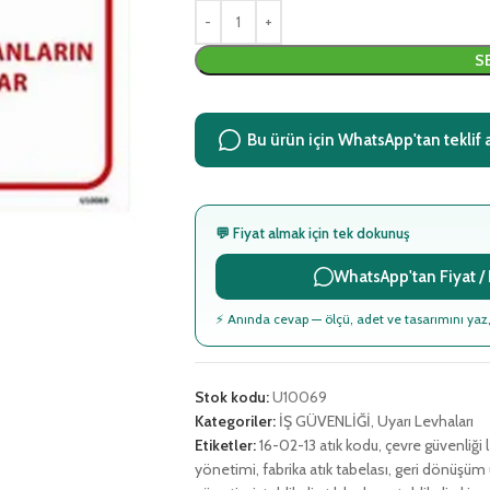
S
Bu ürün için WhatsApp'tan teklif 
💬 Fiyat almak için tek dokunuş
WhatsApp'tan Fiyat / B
⚡ Anında cevap — ölçü, adet ve tasarımını yaz,
Stok kodu:
U10069
Kategoriler:
İŞ GÜVENLİĞİ
,
Uyarı Levhaları
Etiketler:
16-02-13 atık kodu
,
çevre güvenliği 
yönetimi
,
fabrika atık tabelası
,
geri dönüşüm u