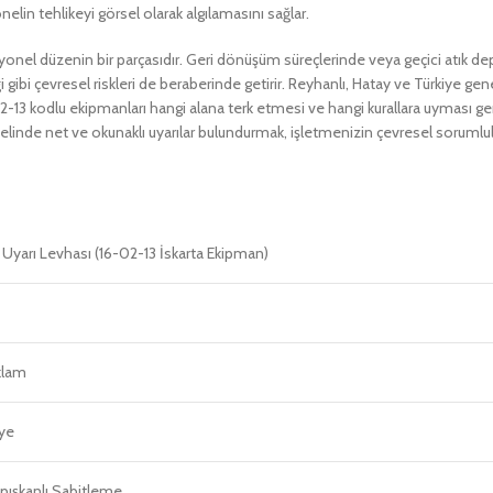
elin tehlikeyi görsel olarak algılamasını sağlar.
nel düzenin bir parçasıdır. Geri dönüşüm süreçlerinde veya geçici atık de
eği gibi çevresel riskleri de beraberinde getirir. Reyhanlı, Hatay ve Türkiye 
02-13 kodlu ekipmanları hangi alana terk etmesi ve hangi kurallara uyması gere
nelinde net ve okunaklı uyarılar bulundurmak, işletmenizin çevresel sorumlul
k Uyarı Levhası (16-02-13 İskarta Ekipman)
klam
iye
pışkanlı Sabitleme