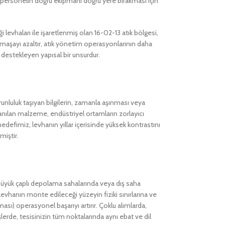
, personelin doğru ekipmanı doğru yere bırakması için
 levhaları ile işaretlenmiş olan 16-02-13 atık bölgesi,
armaşayı azaltır, atık yönetim operasyonlarının daha
 destekleyen yapısal bir unsurdur.
runluluk taşıyan bilgilerin, zamanla aşınması veya
lanılan malzeme, endüstriyel ortamların zorlayıcı
defimiz, levhanın yıllar içerisinde yüksek kontrastını
miştir.
, büyük çaplı depolama sahalarında veya dış saha
evhanın monte edileceği yüzeyin fiziki sınırlarına ve
sı) operasyonel başarıyı artırır. Çoklu alımlarda,
şlerde, tesisinizin tüm noktalarında aynı ebat ve dil