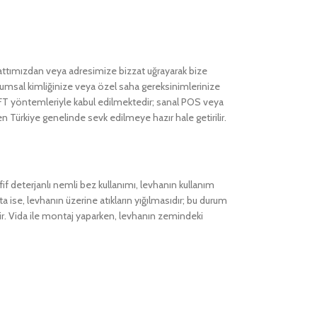
hattımızdan veya adresimize bizzat uğrayarak bize
kurumsal kimliğinize veya özel saha gereksinimlerinize
EFT yöntemleriyle kabul edilmektedir; sanal POS veya
 Türkiye genelinde sevk edilmeye hazır hale getirilir.
if deterjanlı nemli bez kullanımı, levhanın kullanım
a ise, levhanın üzerine atıkların yığılmasıdır; bu durum
dir. Vida ile montaj yaparken, levhanın zemindeki