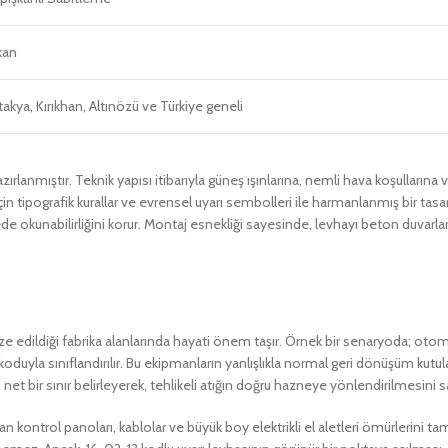
kan
akya, Kırıkhan, Altınözü ve Türkiye geneli
zırlanmıştır. Teknik yapısı itibarıyla güneş ışınlarına, nemli hava koşullarına 
n tipografik kurallar ve evrensel uyarı sembolleri ile harmanlanmış bir tasa
 okunabilirliğini korur. Montaj esnekliği sayesinde, levhayı beton duvarlar
ze edildiği fabrika alanlarında hayati önem taşır. Örnek bir senaryoda; oto
uyla sınıflandırılır. Bu ekipmanların yanlışlıkla normal geri dönüşüm kutularına a
et bir sınır belirleyerek, tehlikeli atığın doğru hazneye yönlendirilmesini s
ılan kontrol panoları, kablolar ve büyük boy elektrikli el aletleri ömürlerini 