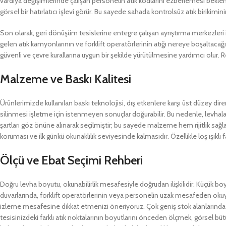
vardiya değişimlerinde çalışan personelin atık kodlarını ezberlemesi bekle
görsel bir hatırlatıcı işlevi görür. Bu sayede sahada kontrolsüz atık birikimini
Son olarak, geri dönüşüm tesislerine entegre çalışan ayrıştırma merkezleri iç
gelen atık kamyonlarının ve forklift operatörlerinin atığı nereye boşaltacağ
güvenli ve çevre kurallarına uygun bir şekilde yürütülmesine yardımcı olur.
Malzeme ve Baskı Kalitesi
Ürünlerimizde kullanılan baskı teknolojisi, dış etkenlere karşı üst düzey dir
silinmesi işletme için istenmeyen sonuçlar doğurabilir. Bu nedenle, levhala
şartları göz önüne alınarak seçilmiştir; bu sayede malzeme hem rijitlik sağ
koruması ve ilk günkü okunaklılık seviyesinde kalmasıdır. Özellikle loş ışıkl
Ölçü ve Ebat Seçimi Rehberi
Doğru levha boyutu, okunabilirlik mesafesiyle doğrudan ilişkilidir. Küçük b
duvarlarında, forklift operatörlerinin veya personelin uzak mesafeden okuy
izleme mesafesine dikkat etmenizi öneriyoruz. Çok geniş stok alanlarında lev
tesisinizdeki farklı atık noktalarının boyutlarını önceden ölçmek, görsel büt