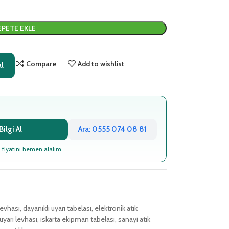
EPETE EKLE
Compare
Add to wishlist
al
ilgi Al
Ara: 0555 074 08 81
 fiyatını hemen alalım.
levhası
,
dayanıklı uyarı tabelası
,
elektronik atık
yarı levhası
,
iskarta ekipman tabelası
,
sanayi atık