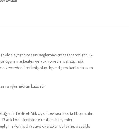
an atıkları
ekilde ayrıştırılmasını sağlamak için tasarlanmıştır. 16-
eri dönüşüm merkezleri ve atık yönetim sahalarında
ıklı malzemeden üretilmiş olup, iç ve dış mekanlarda uzun
ı sağlamak için kullanılır.
ttiğimiz Tehlikeli Atık Uyarı Levhası Iskarta Ekipmanlar
3 atık kodu, içerisinde tehlikeli bileşenler
ğı risklerine davetiye çıkarabilir. Bu levha, özellikle