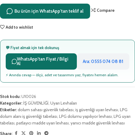
Compare
Bu ürün için WhatsApp'tan teklif al
Add to wishlist
💬 Fiyat almak için tek dokunuş
WhatsApp'tan Fiyat / Bilgi
Ara: 0555 074 08 81
Al
⚡ Anında cevap — ölçü, adet ve tasarımını yaz, fiyatını hemen alalım.
Stok kodu:
U10026
Kategoriler:
İŞ GÜVENLİĞİ
,
Uyarı Levhaları
Etiketler:
dolum sahası güvenlik tabelası
,
iş güvenliği uyarı levhası
,
LPG
dolum alanı iş güvenliği tabelası
,
LPG dolumu yapılıyor levhası
,
LPG uyarı
tabelası
,
patlayıcı madde uyarı levhası
,
yanıcı madde güvenlik levhası
Share: