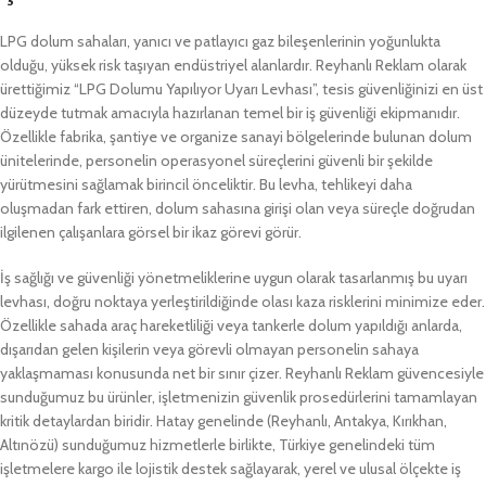
LPG dolum sahaları, yanıcı ve patlayıcı gaz bileşenlerinin yoğunlukta
olduğu, yüksek risk taşıyan endüstriyel alanlardır. Reyhanlı Reklam olarak
ürettiğimiz “LPG Dolumu Yapılıyor Uyarı Levhası”, tesis güvenliğinizi en üst
düzeyde tutmak amacıyla hazırlanan temel bir iş güvenliği ekipmanıdır.
Özellikle fabrika, şantiye ve organize sanayi bölgelerinde bulunan dolum
ünitelerinde, personelin operasyonel süreçlerini güvenli bir şekilde
yürütmesini sağlamak birincil önceliktir. Bu levha, tehlikeyi daha
oluşmadan fark ettiren, dolum sahasına girişi olan veya süreçle doğrudan
ilgilenen çalışanlara görsel bir ikaz görevi görür.
İş sağlığı ve güvenliği yönetmeliklerine uygun olarak tasarlanmış bu uyarı
levhası, doğru noktaya yerleştirildiğinde olası kaza risklerini minimize eder.
Özellikle sahada araç hareketliliği veya tankerle dolum yapıldığı anlarda,
dışarıdan gelen kişilerin veya görevli olmayan personelin sahaya
yaklaşmaması konusunda net bir sınır çizer. Reyhanlı Reklam güvencesiyle
sunduğumuz bu ürünler, işletmenizin güvenlik prosedürlerini tamamlayan
kritik detaylardan biridir. Hatay genelinde (Reyhanlı, Antakya, Kırıkhan,
Altınözü) sunduğumuz hizmetlerle birlikte, Türkiye genelindeki tüm
işletmelere kargo ile lojistik destek sağlayarak, yerel ve ulusal ölçekte iş