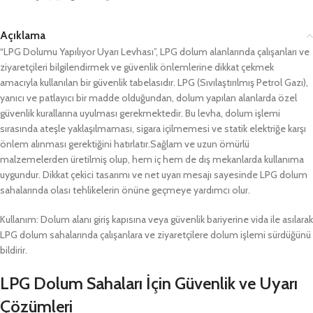
Açıklama
“LPG Dolumu Yapılıyor Uyarı Levhası”, LPG dolum alanlarında çalışanları ve
ziyaretçileri bilgilendirmek ve güvenlik önlemlerine dikkat çekmek
amacıyla kullanılan bir güvenlik tabelasıdır. LPG (Sıvılaştırılmış Petrol Gazı),
yanıcı ve patlayıcı bir madde olduğundan, dolum yapılan alanlarda özel
güvenlik kurallarına uyulması gerekmektedir. Bu levha, dolum işlemi
sırasında ateşle yaklaşılmaması, sigara içilmemesi ve statik elektriğe karşı
önlem alınması gerektiğini hatırlatır.Sağlam ve uzun ömürlü
malzemelerden üretilmiş olup, hem iç hem de dış mekanlarda kullanıma
uygundur. Dikkat çekici tasarımı ve net uyarı mesajı sayesinde LPG dolum
sahalarında olası tehlikelerin önüne geçmeye yardımcı olur.
Kullanım: Dolum alanı giriş kapısına veya güvenlik bariyerine vida ile asılarak
LPG dolum sahalarında çalışanlara ve ziyaretçilere dolum işlemi sürdüğünü
bildirir.
LPG Dolum Sahaları İçin Güvenlik ve Uyarı
Çözümleri