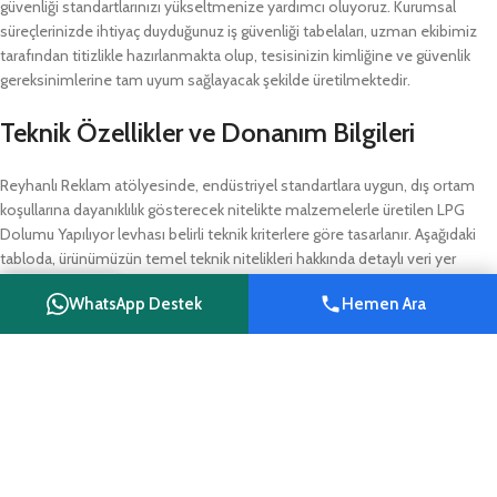
güvenliği standartlarınızı yükseltmenize yardımcı oluyoruz. Kurumsal
süreçlerinizde ihtiyaç duyduğunuz iş güvenliği tabelaları, uzman ekibimiz
tarafından titizlikle hazırlanmakta olup, tesisinizin kimliğine ve güvenlik
gereksinimlerine tam uyum sağlayacak şekilde üretilmektedir.
Teknik Özellikler ve Donanım Bilgileri
Reyhanlı Reklam atölyesinde, endüstriyel standartlara uygun, dış ortam
koşullarına dayanıklılık gösterecek nitelikte malzemelerle üretilen LPG
Dolumu Yapılıyor levhası belirli teknik kriterlere göre tasarlanır. Aşağıdaki
tabloda, ürünümüzün temel teknik nitelikleri hakkında detaylı veri yer
almaktadır.
WhatsApp Destek
Hemen Ara
Shop
Wishlist
Cart
My account
ÖZELLIK
AÇIKLAMA
Üretim Merkezi
Reyhanlı Reklam, Hatay
Uygulama Alanı
İç ve Dış Mekan / Endüstriyel Tesisler