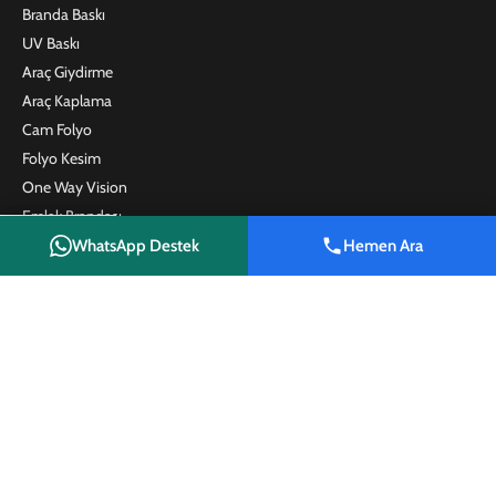
Branda Baskı
UV Baskı
Araç Giydirme
Araç Kaplama
Cam Folyo
Folyo Kesim
One Way Vision
Emlak Brandası
Emlak Afişi
WhatsApp Destek
Hemen Ara
Shop
Wishlist
Cart
My account
Satılık Tabelası
Kafe ve Restoran Menü Baskı
Plaket
Promosyon Ürünleri
İLETIŞIM
Reyhanlı Reklam
Hacı Halil Bahadırlı Sk. No:12/A
Değirmenkaşı Mh., Reyhanlı / Hatay