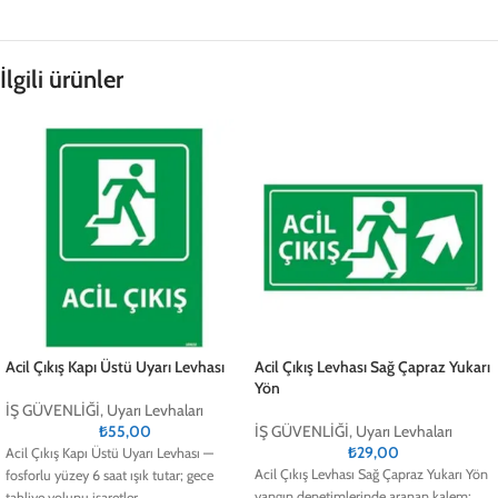
İlgili ürünler
Acil Çıkış Kapı Üstü Uyarı Levhası
Acil Çıkış Levhası Sağ Çapraz Yukarı
Yön
İŞ GÜVENLİĞİ
,
Uyarı Levhaları
₺
55,00
İŞ GÜVENLİĞİ
,
Uyarı Levhaları
₺
29,00
Acil Çıkış Kapı Üstü Uyarı Levhası —
Acil Çıkış Levhası Sağ Çapraz Yukarı Yön
fosforlu yüzey 6 saat ışık tutar; gece
yangın denetimlerinde aranan kalem;
tahliye yolunu işaretler.