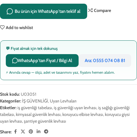
Compare
Bu ürün için WhatsApp'tan teklif al
Add to wishlist
💬 Fiyat almak için tek dokunuş
WhatsApp'tan Fiyat / Bilgi Al
Ara: 0555 074 08 81
⚡ Anında cevap — ölçü, adet ve tasarımını yaz, fiyatını hemen alalım.
Stok kodu:
U03051
Kategoriler:
İŞ GÜVENLİĞİ
,
Uyarı Levhaları
Etiketler:
iş güvenliği tabelası
,
iş güvenliği uyarı levhası
,
iş sağlığı güvenliği
tabelası
,
kimyasal güvenlik levhası
,
koruyucu elbise levhası
,
koruyucu giysi
uyarı levhası
,
şantiye güvenlik levhası
Share: