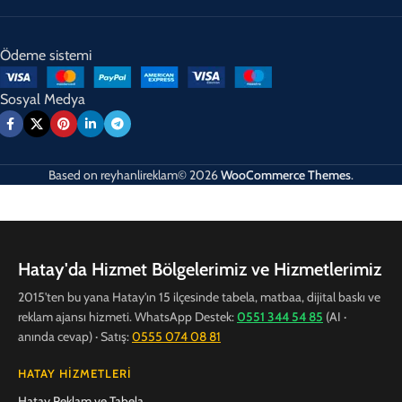
Ödeme sistemi
Sosyal Medya
Based on
reyhanlireklam© 2026
WooCommerce Themes
.
Hatay'da Hizmet Bölgelerimiz ve Hizmetlerimiz
2015'ten bu yana Hatay'ın 15 ilçesinde tabela, matbaa, dijital baskı ve
reklam ajansı hizmeti. WhatsApp Destek:
0551 344 54 85
(AI ·
anında cevap) · Satış:
0555 074 08 81
HATAY HIZMETLERI
Hatay Reklam ve Tabela