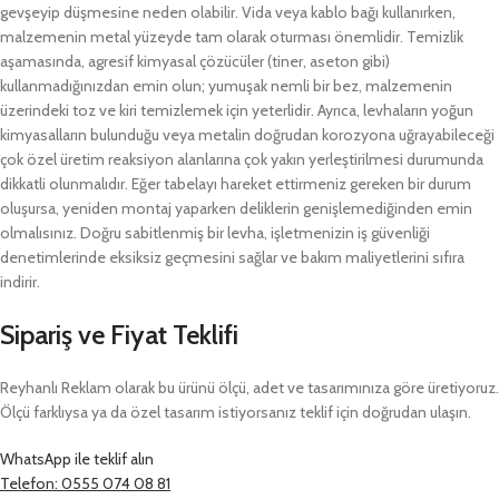
gevşeyip düşmesine neden olabilir. Vida veya kablo bağı kullanırken,
malzemenin metal yüzeyde tam olarak oturması önemlidir. Temizlik
aşamasında, agresif kimyasal çözücüler (tiner, aseton gibi)
kullanmadığınızdan emin olun; yumuşak nemli bir bez, malzemenin
üzerindeki toz ve kiri temizlemek için yeterlidir. Ayrıca, levhaların yoğun
kimyasalların bulunduğu veya metalin doğrudan korozyona uğrayabileceği
çok özel üretim reaksiyon alanlarına çok yakın yerleştirilmesi durumunda
dikkatli olunmalıdır. Eğer tabelayı hareket ettirmeniz gereken bir durum
oluşursa, yeniden montaj yaparken deliklerin genişlemediğinden emin
olmalısınız. Doğru sabitlenmiş bir levha, işletmenizin iş güvenliği
denetimlerinde eksiksiz geçmesini sağlar ve bakım maliyetlerini sıfıra
indirir.
Sipariş ve Fiyat Teklifi
Reyhanlı Reklam olarak bu ürünü ölçü, adet ve tasarımınıza göre üretiyoruz.
Ölçü farklıysa ya da özel tasarım istiyorsanız teklif için doğrudan ulaşın.
WhatsApp ile teklif alın
Telefon: 0555 074 08 81