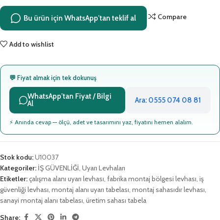
Compare
Bu ürün için WhatsApp'tan teklif al
Add to wishlist
💬 Fiyat almak için tek dokunuş
WhatsApp'tan Fiyat / Bilgi
Ara: 0555 074 08 81
Al
⚡ Anında cevap — ölçü, adet ve tasarımını yaz, fiyatını hemen alalım.
Stok kodu:
U10037
Kategoriler:
İŞ GÜVENLİĞİ
,
Uyarı Levhaları
Etiketler:
çalışma alanı uyarı levhası
,
fabrika montaj bölgesi levhası
,
iş
güvenliği levhası
,
montaj alanı uyarı tabelası
,
montaj sahasıdır levhası
,
sanayi montaj alanı tabelası
,
üretim sahası tabela
Share: