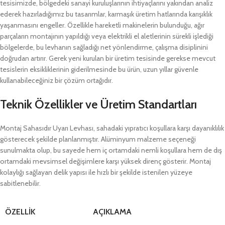
tesisimizde, bölgedeki sanayi kuruluşlarının ihtiyaçlarını yakından analiz
ederek hazırladığımız bu tasarımlar, karmaşık üretim hatlarında karışıklık
yaşanmasını engeller. Özellikle hareketli makinelerin bulunduğu, ağır
parçaların montajının yapıldığı veya elektrikli el aletlerinin sürekli işlediği
bölgelerde, bu levhanın sağladığı net yönlendirme, çalışma disiplinini
doğrudan artırır. Gerek yeni kurulan bir üretim tesisinde gerekse mevcut
tesislerin eksikliklerinin giderilmesinde bu ürün, uzun yıllar güvenle
kullanabileceğiniz bir çözüm ortağıdır.
Teknik Özellikler ve Üretim Standartları
Montaj Sahasıdır Uyarı Levhası, sahadaki yıpratıcı koşullara karşı dayanıklılık
gösterecek şekilde planlanmıştır. Alüminyum malzeme seçeneği
sunulmakta olup, bu sayede hem iç ortamdaki nemli koşullara hem de dış
ortamdaki mevsimsel değişimlere karşı yüksek direnç gösterir. Montaj
kolaylığı sağlayan delik yapısı ile hızlı bir şekilde istenilen yüzeye
sabitlenebilir.
ÖZELLIK
AÇIKLAMA