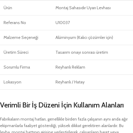
Ürün
Montaj Sahasıdır Uyarı Levhası
Referans No
U10037
Malzeme Seçeneği
Alüminyum (Kalıcı çözümler için)
Üretim Süreci
Tasarım onayı sonrası üretim
Sorumlu Firma
Reyhanlı Reklam
Lokasyon
Reyhanlı / Hatay
Verimli Bir İş Düzeni İçin Kullanım Alanları
Fabrikaların montaj hatları, genellikle birden fazla çalışanın aynı anda ağır
ekipmanlarla faaliyet gösterdiği, yüksek dikkat gerektiren alanlardır. Bu
levha, montaj hattının girişine yerleştirilerek, çalışanların baret veya