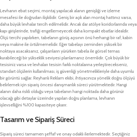
Levhanın ebat seçimi, montaj yapılacak alanın genişliği ve izleme
mesafesi ile doğrudan ilişkilidir. Geniş bir açık alan montaj hattınız varsa,
daha büyük levhalar tercih edilmelidir. Ancak dar atölye koridorlarında veya
kapı girişlerinde, trafiği engellemeyecek daha kompakt ebatlar idealdir.
Ölçü tercihi yapılırken, tabelanın görüş açısının önü herhangi bir raf, kabin
veya makine ile örtülmemelidir. Eğer tabelayı zeminden yüksek bir
noktaya asacaksanız, çalışanların yürürken tabela ile görsel temas
kurabileceği bir yükseklik seviyesi planlamanız önemlidir. Çok büyük bir
tesisiniz varsa ve levhaları tesisin farklı noktalarına yerleştirecekseniz,
standart ölçülerin kullanılması, iş güvenliği yönetmelikleriyle daha uyumlu
bir görüntü sağlar. Reyhanlı Reklam ekibi, ihtiyacınıza yönelik doğru ölçüyü
belirlemek için sipariş öncesi danışmanlık süreci yürütmektedir. Hangi
alanın daha riskli olduğu veya tabelanın hangi noktada daha görünür
olacağı gibi detaylar üzerinde yapılan doğru planlama, levhanın
işlevselliğini %100 kapasiteye çıkarır.
Tasarım ve Sipariş Süreci
Sipariş süreci tamamen şeffaf ve onay odaklı ilerlemektedir. Seçtiğiniz