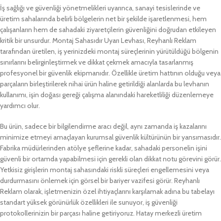
İş sağlığı ve güvenliği yönetmelikleri uyarınca, sanayi tesislerinde ve
üretim sahalarında belirli bölgelerin net bir şekilde işaretlenmesi, hem
çalışanların hem de sahadaki ziyaretçilerin güvenliğini doğrudan etkileyen
kritik bir unsurdur. Montaj Sahasıdır Uyarı Levhası, Reyhanlı Reklam
tarafından üretilen, iş yerinizdeki montaj süreçlerinin yürütüldüğü bölgenin
sınırlarını belirginleştirmek ve dikkat çekmek amacıyla tasarlanmış
profesyonel bir güvenlik ekipmanıdır. Özellikle üretim hattının olduğu veya
parçaların birleştirilerek nihai ürün haline getirildiği alanlarda bu levhanın
kullanımı, işin doğası gereği çalışma alanındaki hareketliliği düzenlemeye
yardımcı olur.
Bu ürün, sadece bir bilgilendirme aracı değil, aynı zamanda iş kazalarını
minimize etmeyi amaçlayan kurumsal güvenlik kültürünün bir yansımasıdır.
Fabrika müdürlerinden atölye şeflerine kadar, sahadaki personelin işini
güvenli bir ortamda yapabilmesi için gerekli olan dikkat notu görevini görür.
Yetkisiz girişlerin montaj sahasındaki riskli süreçleri engellemesini veya
durdurmasını önlemek için görsel bir bariyer vazifesi görür. Reyhanlı
Reklam olarak, işletmenizin özel ihtiyaçlarını karşılamak adına bu tabelayı
standart yüksek görünürlük özellikleri ile sunuyor, iş güvenliği
protokollerinizin bir parçası haline getiriyoruz. Hatay merkezli üretim