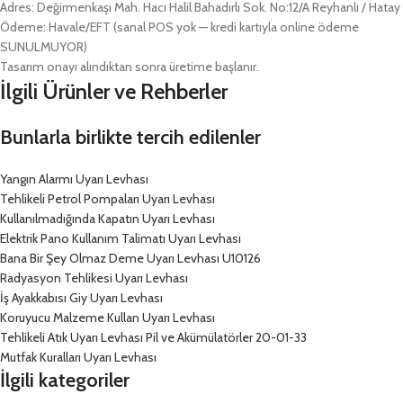
Adres: Değirmenkaşı Mah. Hacı Halil Bahadırlı Sok. No:12/A Reyhanlı / Hatay
Ödeme: Havale/EFT (sanal POS yok — kredi kartıyla online ödeme
SUNULMUYOR)
Tasarım onayı alındıktan sonra üretime başlanır.
İlgili Ürünler ve Rehberler
Bunlarla birlikte tercih edilenler
Yangın Alarmı Uyarı Levhası
Tehlikeli Petrol Pompaları Uyarı Levhası
Kullanılmadığında Kapatın Uyarı Levhası
Elektrik Pano Kullanım Talimatı Uyarı Levhası
Bana Bir Şey Olmaz Deme Uyarı Levhası U10126
Radyasyon Tehlikesi Uyarı Levhası
İş Ayakkabısı Giy Uyarı Levhası
Koruyucu Malzeme Kullan Uyarı Levhası
Tehlikeli Atık Uyarı Levhası Pil ve Akümülatörler 20-01-33
Mutfak Kuralları Uyarı Levhası
İlgili kategoriler