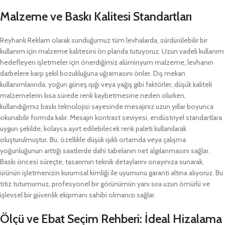
Malzeme ve Baskı Kalitesi Standartları
Reyhanlı Reklam olarak sunduğumuz tüm levhalarda, sürdürülebilir bir
kullanım için malzeme kalitesini ön planda tutuyoruz. Uzun vadeli kullanım
hedefleyen işletmeler için önerdiğimiz alüminyum malzeme, levhanın
darbelere karşı şekil bozukluğuna uğramasını önler. Dış mekan
kullanımlarında, yoğun güneş ışığı veya yağış gibi faktörler, düşük kaliteli
malzemelerin kısa sürede renk kaybetmesine neden olurken,
kullandığımız baskı teknolojisi sayesinde mesajınız uzun yıllar boyunca
okunabilir formda kalır. Mesajın kontrast seviyesi, endüstriyel standartlara
uygun şekilde, kolayca ayırt edilebilecek renk paleti kullanılarak
oluşturulmuştur. Bu, özellikle düşük ışıklı ortamda veya çalışma
yoğunluğunun arttığı saatlerde dahi tabelanın net algılanmasını sağlar.
Baskı öncesi süreçte, tasarımın teknik detaylarını onayınıza sunarak,
ürünün işletmenizin kurumsal kimliği ile uyumunu garanti altına alıyoruz. Bu
titiz tutumumuz, profesyonel bir görünümün yanı sıra uzun ömürlü ve
işlevsel bir güvenlik ekipmanı sahibi olmanızı sağlar.
Ölçü ve Ebat Seçim Rehberi: İdeal Hizalama