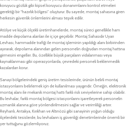
koruyucu gözlük gibi kişisel koruyucu donanımlarını kontrol etmeleri
gerektiği bir “hazırlık bölgesi” oluşturur. Bu sayede, montaj sahasına giren
herkesin güvenlik önlemlerini alması teşvik edilir.
Atölye ve küçük ölçekli üretimhanelerde, montaj süreci genellikle ham
madde depolama alanları ile iç içe geçebilir. Montaj Sahasıdır Uyarı
Levhası, hammadde trafiği ile montaj işleminin yapıldığı alanı birbirinden
ayırarak, depolama alanından gelen personelin doğrudan montaj hattına
girmesini engeller. Bu, özellikle büyük parçaların vidalanması veya
kaynaklanması gibi operasyonlarda, çevredeki personeli beklenmedik
kazalardan korur.
Sanayi bölgelerindeki geniş üretim tesislerinde, ürünün belirli montaj
istasyonlarını belirlemek için de kullanılması yaygındır. Örneğin, elektronik
montaj alanı ile mekanik montaj hattı farklı risk seviyelerine sahip olabilir.
Bu levhalar, farklı montaj bölgesi istasyonlarını işaretleyerek personelin
uzmanlık alanına göre yönlendirilmesini sağlar ve verimliliği artırır.
Reyhanlı, Antakya, Kırıkhan ve Altınözü gibi sanayinin yoğun olduğu
ilçelerdeki tesislerde, bu levhaların iş güvenliği denetimlerinde önemli bir
yer tuttuğunu gözlemliyoruz.