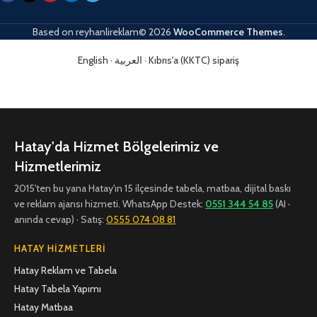
Based on
reyhanlireklam© 2026
WooCommerce Themes
.
English
·
العربية
·
Kıbrıs'a (KKTC) sipariş
Hatay'da Hizmet Bölgelerimiz ve
Hizmetlerimiz
2015'ten bu yana Hatay'ın 15 ilçesinde tabela, matbaa, dijital baskı
ve reklam ajansı hizmeti. WhatsApp Destek:
0551 344 54 85
(AI ·
anında cevap) · Satış:
0555 074 08 81
HATAY HIZMETLERI
Hatay Reklam ve Tabela
Hatay Tabela Yapımı
Hatay Matbaa