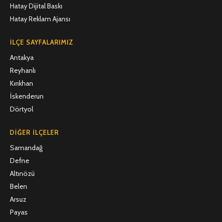
Hatay Dijital Baskı
Hatay Reklam Ajansı
İLÇE SAYFALARIMIZ
Antakya
Reyhanlı
Kırıkhan
İskenderun
Dörtyol
DIĞER İLÇELER
Samandağ
Defne
Altınözü
Belen
Arsuz
Payas