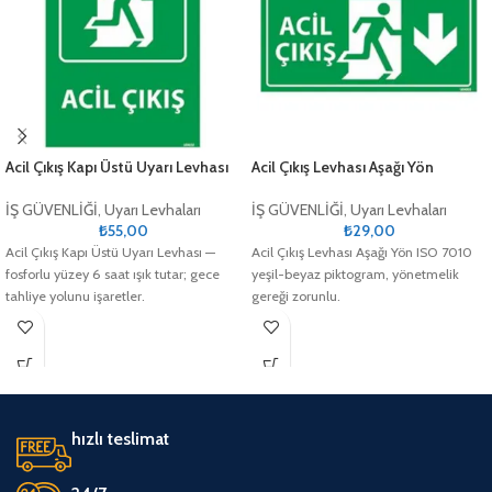
Acil Çıkış Kapı Üstü Uyarı Levhası
Acil Çıkış Levhası Aşağı Yön
İŞ GÜVENLİĞİ
,
Uyarı Levhaları
İŞ GÜVENLİĞİ
,
Uyarı Levhaları
₺
55,00
₺
29,00
Acil Çıkış Kapı Üstü Uyarı Levhası —
Acil Çıkış Levhası Aşağı Yön ISO 7010
fosforlu yüzey 6 saat ışık tutar; gece
yeşil-beyaz piktogram, yönetmelik
tahliye yolunu işaretler.
gereği zorunlu.
hızlı teslimat