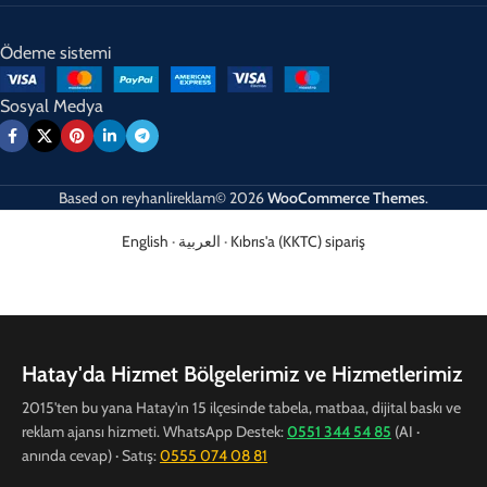
Ödeme sistemi
Sosyal Medya
Based on
reyhanlireklam© 2026
WooCommerce Themes
.
English
·
العربية
·
Kıbrıs'a (KKTC) sipariş
Hatay'da Hizmet Bölgelerimiz ve Hizmetlerimiz
2015'ten bu yana Hatay'ın 15 ilçesinde tabela, matbaa, dijital baskı ve
reklam ajansı hizmeti. WhatsApp Destek:
0551 344 54 85
(AI ·
anında cevap) · Satış:
0555 074 08 81