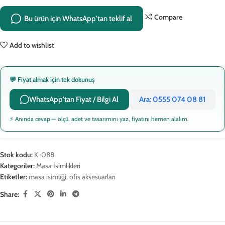
Compare
Bu ürün için WhatsApp'tan teklif al
Add to wishlist
💬 Fiyat almak için tek dokunuş
WhatsApp'tan Fiyat / Bilgi Al
Ara: 0555 074 08 81
⚡ Anında cevap — ölçü, adet ve tasarımını yaz, fiyatını hemen alalım.
Stok kodu:
K-088
Kategoriler:
Masa İsimlikleri
Etiketler:
masa isimliği
,
ofis aksesuarları
Share: