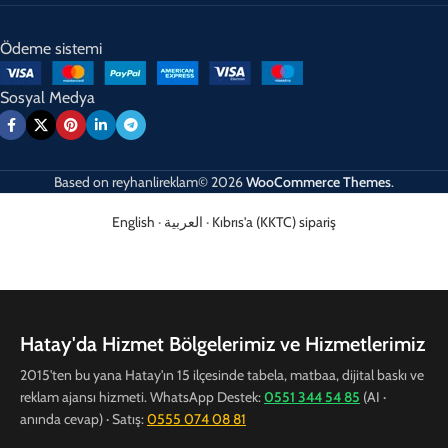
Ödeme sistemi
Sosyal Medya
Based on
reyhanlireklam© 2026
WooCommerce Themes
.
English
·
العربية
·
Kıbrıs'a (KKTC) sipariş
Hatay'da Hizmet Bölgelerimiz ve Hizmetlerimiz
2015'ten bu yana Hatay'ın 15 ilçesinde tabela, matbaa, dijital baskı ve
reklam ajansı hizmeti. WhatsApp Destek:
0551 344 54 85
(AI ·
anında cevap) · Satış:
0555 074 08 81