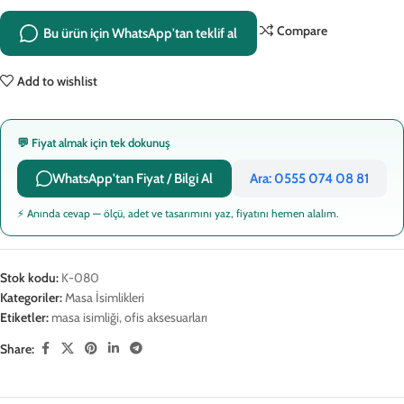
Compare
Bu ürün için WhatsApp'tan teklif al
Add to wishlist
💬 Fiyat almak için tek dokunuş
WhatsApp'tan Fiyat / Bilgi Al
Ara: 0555 074 08 81
⚡ Anında cevap — ölçü, adet ve tasarımını yaz, fiyatını hemen alalım.
Stok kodu:
K-080
Kategoriler:
Masa İsimlikleri
Etiketler:
masa isimliği
,
ofis aksesuarları
Share: