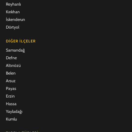
Reyhanlı
Kırıkhan
İskenderun
Dörtyol
DIĞER İLÇELER
Samandağ
Defne
Altınözü
Belen
Arsuz
Payas
Erzin
Hassa
Yayladağı
Kumlu