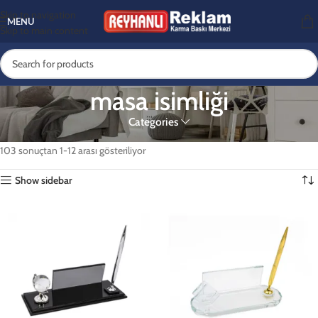
Skip to navigation
MENU
Skip to main content
masa isimliği
Categories
Ana Sayfa
Ürünler “masa isimliği” olarak etiketlendi
103 sonuçtan 1-12 arası gösteriliyor
Show sidebar