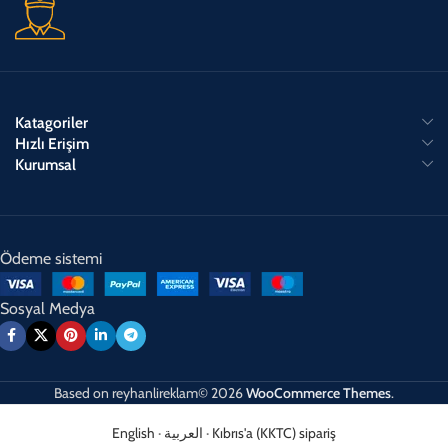
Katagoriler
Hızlı Erişim
Kurumsal
Ödeme sistemi
Sosyal Medya
Based on
reyhanlireklam© 2026
WooCommerce Themes
.
English
·
العربية
·
Kıbrıs'a (KKTC) sipariş