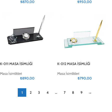
₺
870,00
₺
950,00
K-011 MASA İSİMLİĞİ
K-012 MASA İSİMLİĞİ
Masa İsimlikleri
Masa İsimlikleri
₺
890,00
₺
790,00
1
2
3
4
…
7
8
9
→