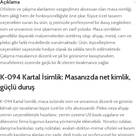
Açıklama
Ofislerin ve çalışma alanlarının vazgeçilmez aksesuarı olan masa isimliği,
hem şıklığı hem de fonksiyonelliğiyle öne çıkar. Kişiye özel tasarım
seçenekleri sunan bu ürün, iş yerinizde profesyonel bir duruş sergilerken,
isim ve unvanınızı öne çıkarmanın en zarif yoludur. Masa isimlikleri
genellikle dayanıklı malzemelerden üretilmiş olup; ahşap, metal, cam ve
pleksi gibi farklı modellerde sunulmaktadır. Ürün, kişiselleştirme
seçenekleri sayesinde hediye olarak da sıklıkla tercih edilmektedir.
Çalışma masalarınızı düzenli ve şık bir görünüme kavuştururken,
misafirleriniz üzerinde güçlü bir ilk izlenim bırakmanızı sağlar.
K-094 Kartal İsimlik: Masanızda net kimlik,
güçlü duruş
K-094 Kartal İsimlik, masa üstünde isim ve unvanınızı düzenli ve görünür
kılmak için tasarlanan kişiye özel bir ofis aksesuarıdır. Pleksi veya ahşap
zemin seçenekleriyle hazırlanır; zemin üzerine UV baskı uygulanır ve
dilerseniz firma logonuz kazıma yöntemiyle eklenebilir. Yönetici odaları,
danışma bankoları, satış noktaları, avukat–doktor–mimar ofisleri ve kurum
misafir karşılama alanları için sade, derli toplu ve profesyonel bir görünüm