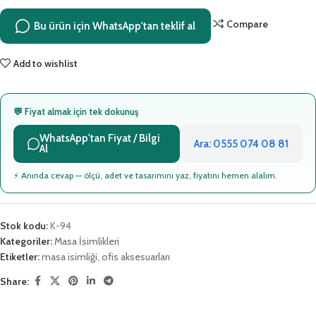
Compare
Bu ürün için WhatsApp'tan teklif al
Add to wishlist
💬 Fiyat almak için tek dokunuş
WhatsApp'tan Fiyat / Bilgi
Ara: 0555 074 08 81
Al
⚡ Anında cevap — ölçü, adet ve tasarımını yaz, fiyatını hemen alalım.
Stok kodu:
K-94
Kategoriler:
Masa İsimlikleri
Etiketler:
masa isimliği
,
ofis aksesuarları
Share: