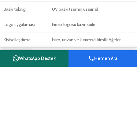
Baskı tekniği
UV baskı (zemin üzerine)
Logo uygulaması
Firma logosu kazınabilir
Kişiselleştirme
İsim, unvan ve kurumsal kimlik öğeleri
Kullanım alanı
İç mekân, masaüstü
WhatsApp Destek
Hemen Ara
Shop
Wishlist
Cart
My account
Üretim süreci
Tasarım onayı alındıktan sonra başlar
Ödeme
Havale/EFT
Hizmet bölgesi
Hatay geneli; Türkiye geneline kargo
İşletme
Reyhanlı Reklam