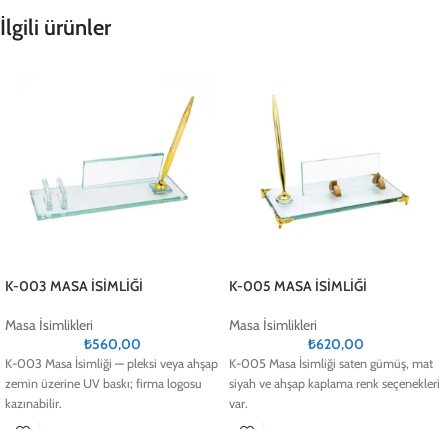
İlgili ürünler
K-003 MASA İSİMLİĞİ
K-005 MASA İSİMLİĞİ
Masa İsimlikleri
Masa İsimlikleri
₺
560,00
₺
620,00
K-003 Masa İsimliği — pleksi veya ahşap
K-005 Masa İsimliği saten gümüş, mat
zemin üzerine UV baskı; firma logosu
siyah ve ahşap kaplama renk seçenekleri
kazınabilir.
var.