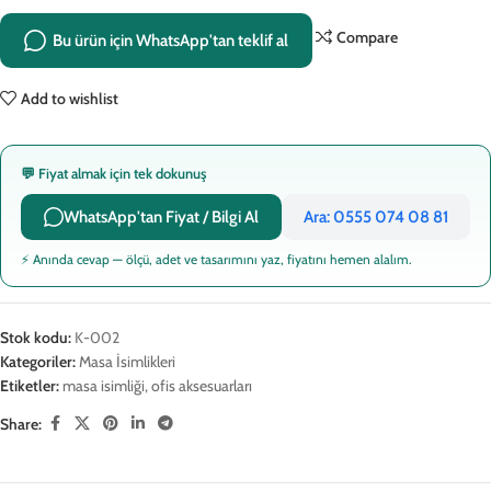
Compare
Bu ürün için WhatsApp'tan teklif al
Add to wishlist
💬 Fiyat almak için tek dokunuş
WhatsApp'tan Fiyat / Bilgi Al
Ara: 0555 074 08 81
⚡ Anında cevap — ölçü, adet ve tasarımını yaz, fiyatını hemen alalım.
Stok kodu:
K-002
Kategoriler:
Masa İsimlikleri
Etiketler:
masa isimliği
,
ofis aksesuarları
Share: