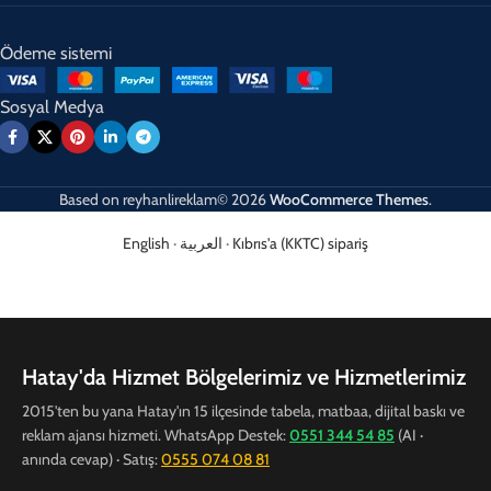
Ödeme sistemi
Sosyal Medya
Based on
reyhanlireklam© 2026
WooCommerce Themes
.
English
·
العربية
·
Kıbrıs'a (KKTC) sipariş
Hatay'da Hizmet Bölgelerimiz ve Hizmetlerimiz
2015'ten bu yana Hatay'ın 15 ilçesinde tabela, matbaa, dijital baskı ve
reklam ajansı hizmeti. WhatsApp Destek:
0551 344 54 85
(AI ·
anında cevap) · Satış:
0555 074 08 81