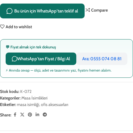
Compare
Bu ürün için WhatsApp'tan teklif al
Add to wishlist
💬 Fiyat almak için tek dokunuş
WhatsApp'tan Fiyat / Bilgi Al
Ara: 0555 074 08 81
⚡ Anında cevap — ölçü, adet ve tasarımını yaz, fiyatını hemen alalım.
Stok kodu:
K-072
Kategoriler:
Masa İsimlikleri
Etiketler:
masa isimliği
,
ofis aksesuarları
Share: