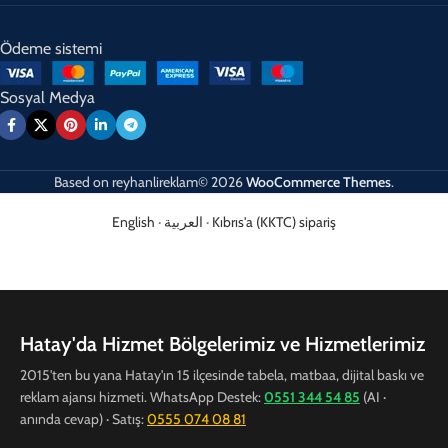
Ödeme sistemi
Sosyal Medya
Based on
reyhanlireklam© 2026
WooCommerce Themes
.
English
·
العربية
·
Kıbrıs'a (KKTC) sipariş
Hatay'da Hizmet Bölgelerimiz ve Hizmetlerimiz
2015'ten bu yana Hatay'ın 15 ilçesinde tabela, matbaa, dijital baskı ve
reklam ajansı hizmeti. WhatsApp Destek:
0551 344 54 85
(AI ·
anında cevap) · Satış:
0555 074 08 81