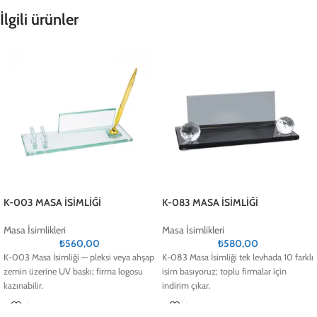
İlgili ürünler
K-003 MASA İSİMLİĞİ
K-083 MASA İSİMLİĞİ
Masa İsimlikleri
Masa İsimlikleri
₺
560,00
₺
580,00
K-003 Masa İsimliği — pleksi veya ahşap
K-083 Masa İsimliği tek levhada 10 farklı
zemin üzerine UV baskı; firma logosu
isim basıyoruz; toplu firmalar için
kazınabilir.
indirim çıkar.