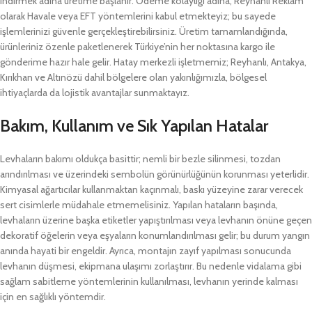
indirmek adına üretime başlanır. Ödeme kolaylığı adına, Reyhanlı Reklam
olarak Havale veya EFT yöntemlerini kabul etmekteyiz; bu sayede
işlemlerinizi güvenle gerçekleştirebilirsiniz. Üretim tamamlandığında,
ürünleriniz özenle paketlenerek Türkiye’nin her noktasına kargo ile
gönderime hazır hale gelir. Hatay merkezli işletmemiz; Reyhanlı, Antakya,
Kırıkhan ve Altınözü dahil bölgelere olan yakınlığımızla, bölgesel
ihtiyaçlarda da lojistik avantajlar sunmaktayız.
Bakım, Kullanım ve Sık Yapılan Hatalar
Levhaların bakımı oldukça basittir; nemli bir bezle silinmesi, tozdan
arındırılması ve üzerindeki sembolün görünürlüğünün korunması yeterlidir.
Kimyasal ağartıcılar kullanmaktan kaçınmalı, baskı yüzeyine zarar verecek
sert cisimlerle müdahale etmemelisiniz. Yapılan hataların başında,
levhaların üzerine başka etiketler yapıştırılması veya levhanın önüne geçen
dekoratif öğelerin veya eşyaların konumlandırılması gelir; bu durum yangın
anında hayati bir engeldir. Ayrıca, montajın zayıf yapılması sonucunda
levhanın düşmesi, ekipmana ulaşımı zorlaştırır. Bu nedenle vidalama gibi
sağlam sabitleme yöntemlerinin kullanılması, levhanın yerinde kalması
için en sağlıklı yöntemdir.