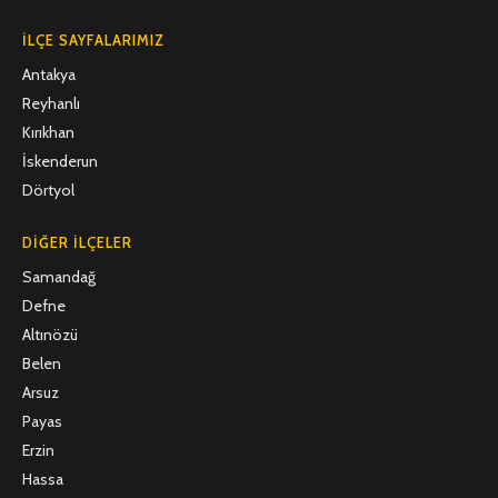
İLÇE SAYFALARIMIZ
Antakya
Reyhanlı
Kırıkhan
İskenderun
Dörtyol
DIĞER İLÇELER
Samandağ
Defne
Altınözü
Belen
Arsuz
Payas
Erzin
Hassa