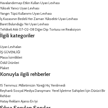
Havalandırmayı Etkin Kullan Uyarı Levhası
Yüksek Yanıcı Uyarı Levhası
Yangın Tüpü Kullanımı Uyarı Levhası
İş Kazasının Bedeli Her Zaman Yüksektir Uyarı Levhası
Baret Bulunduğu Yer Uyarı Levhası
Tehlikeli Atık 07-02-08 Diğer Dip Tortusu ve Reaksiyon
İlgili kategoriler
Uyarı Levhaları
İŞ GÜVENLİĞİ
Masa İsimlikleri
Ödül Ürünleri
Plaket
Konuyla ilgili rehberler
15 Temmuz: Milletimizin Yüreği Hiç Yenilmedi
Reyhanlı Sosyal Medya Danışmanı: Yerel İşletme Sahipleri İçin Dürüst Bir
Rehber
Hatay Reklam Ajansı En Iyi
Sıkça Sorulan Sorular