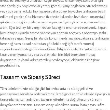
mesafesi belirleyici unsurdur. Küçük boyutlu ofisler veya koridorlar için
standart küçük boy levhalar yeterli görsel uyarıyı sağlarken, yüksek tavanlı
veya çok geniş açıklıklı fabrikalarda daha büyük boyuttaki levhaların tercih
edilmesi gerekir. Göz hizasının üzerinde kullanılan levhaların, ortamdaki
ışık durumuna göre parlama yapmayan mat yüzeyli olması, okuma hızını
artırır. Eğer levhayı bir yangın dolabı kapağına monte edecekseniz, kapak
boyutlarıyla uyumlu, taşma yapmayan ebatları seçmeniz montajın stabil
kalmasını sağlar. Geniş bir alanda konumlandırma yapacaksanız, levhaların
hem sağ hem de sol noktadan görülebileceği çift taraflı montaj
seçeneklerini de değerlendirmelisiniz. İhtiyacınız olan boyut konusunda
karar veremiyorsanız veya özel bir alan için ölçü önerisine ihtiyaç
duyarsanız Reyhanlı adresimizdeki profesyonel ekibimizle iletişime
geçebilirsiniz.
Tasarım ve Sipariş Süreci
Tüm ürünlerimizde olduğu gibi, bu levhalarda da süreç şeffaf ve
profesyonel adımlarla ilerlemektedir. İstediğiniz adet ve ölçüde siparişinizi
tamamlamanızın ardından, tasarım kriterleriniz doğrultusunda üretim
dosyalarınız hazırlanır. Tasarım onayı alındıktan sonra, hata payını sıfıra