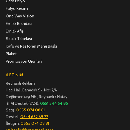
Cam Folyo
Folyo Kesim
One Way Vision
Emlak Brandası
Emlak Afişi
Satılık Tabelası
Kafe ve Restoran Menü Baskı
Plaket
Promosyon Ürünleri
İLETIŞIM
Reyhanlı Reklam
Hacı Halil Bahadırlı Sk. No:12/A
Değirmenkaşı Mh., Reyhanlı / Hatay
📱 AI Destek (7/24):
0551 344 54 85
Satış:
0555 074 08 81
Destek:
0544 662 69 22
İletişim:
0555 074 08 81
reyhanlireklam@gmail.com