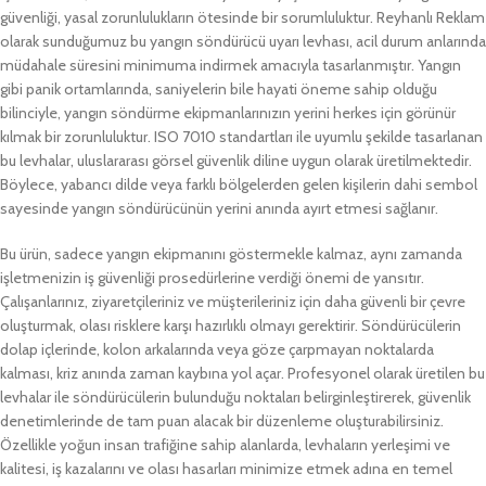
güvenliği, yasal zorunlulukların ötesinde bir sorumluluktur. Reyhanlı Reklam
olarak sunduğumuz bu yangın söndürücü uyarı levhası, acil durum anlarında
müdahale süresini minimuma indirmek amacıyla tasarlanmıştır. Yangın
gibi panik ortamlarında, saniyelerin bile hayati öneme sahip olduğu
bilinciyle, yangın söndürme ekipmanlarınızın yerini herkes için görünür
kılmak bir zorunluluktur. ISO 7010 standartları ile uyumlu şekilde tasarlanan
bu levhalar, uluslararası görsel güvenlik diline uygun olarak üretilmektedir.
Böylece, yabancı dilde veya farklı bölgelerden gelen kişilerin dahi sembol
sayesinde yangın söndürücünün yerini anında ayırt etmesi sağlanır.
Bu ürün, sadece yangın ekipmanını göstermekle kalmaz, aynı zamanda
işletmenizin iş güvenliği prosedürlerine verdiği önemi de yansıtır.
Çalışanlarınız, ziyaretçileriniz ve müşterileriniz için daha güvenli bir çevre
oluşturmak, olası risklere karşı hazırlıklı olmayı gerektirir. Söndürücülerin
dolap içlerinde, kolon arkalarında veya göze çarpmayan noktalarda
kalması, kriz anında zaman kaybına yol açar. Profesyonel olarak üretilen bu
levhalar ile söndürücülerin bulunduğu noktaları belirginleştirerek, güvenlik
denetimlerinde de tam puan alacak bir düzenleme oluşturabilirsiniz.
Özellikle yoğun insan trafiğine sahip alanlarda, levhaların yerleşimi ve
kalitesi, iş kazalarını ve olası hasarları minimize etmek adına en temel