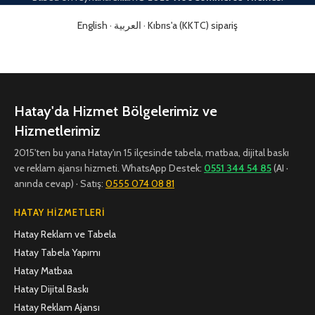
English
·
العربية
·
Kıbrıs'a (KKTC) sipariş
Hatay'da Hizmet Bölgelerimiz ve
Hizmetlerimiz
2015'ten bu yana Hatay'ın 15 ilçesinde tabela, matbaa, dijital baskı
ve reklam ajansı hizmeti. WhatsApp Destek:
0551 344 54 85
(AI ·
anında cevap) · Satış:
0555 074 08 81
HATAY HIZMETLERI
Hatay Reklam ve Tabela
Hatay Tabela Yapımı
Hatay Matbaa
Hatay Dijital Baskı
Hatay Reklam Ajansı