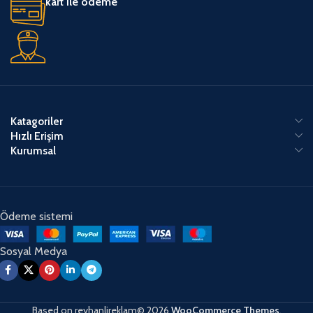
kart ile ödeme
Katagoriler
Hızlı Erişim
Kurumsal
Ödeme sistemi
Sosyal Medya
Based on
reyhanlireklam© 2026
WooCommerce Themes
.