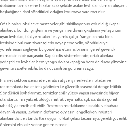
dolabının tam üzerine hizalanacak şekilde asılan levhalar, duman oluşumu
başladığında dahi söndürücü odağını korumaya yardımcı olur.
Ofis binaları, okullar ve hastaneler gibi sirkülasyonun çok olduğu kapalı
alanlarda, koridor girişlerine ve yangın merdiveni çıkışlarına yerleştirilen
uyarı levhaları, tahliye rotaları ile uyumlu çalışır. Yangın anında bina
içerisinde bulunan ziyaretçilerin veya personelin, söndürücüye
yönelmesini sağlayan bu görsel işaretleme, binanın genel güvenlik
mimarisinin bir parçasıdır. Kapalı ofis sistemlerinde, ortak alanlara
yerleştirilen levhalar, hem yangın dolabı kapağına hem de duvar yüzeyine
güvenle sabitlenebilir, bu da düzenli bir görünüm sağlar.
Hizmet sektörü içerisinde yer alan alışveriş merkezleri, oteller ve
restoranlarda ise estetik görünüm ile güvenlik arasındaki denge kritiktir.
Söndürücü levhalarımız, temizlenebilir yüzey yapısı sayesinde hijyen
standartlarının yüksek olduğu mutfak veya halka açık alanlarda gönül
rahatlığıyla tercih edilebilir. Restoran mutfaklarında sıcaklık ve buhara
dayanıklı yapısı, levhanın deforme olmasını engellerken, müşteri
alanlarında ise standartlara uygun, dikkat çekici tasarımıyla gerekli güvenlik
önlemini eksiksiz yerine getirmektedir.