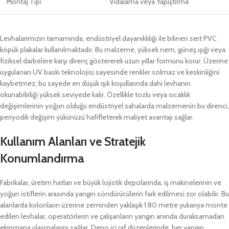
Montaj Tipi
Vidalama veya Yapıştırma
Levhalarımızın tamamında, endüstriyel dayanıklılığı ile bilinen sert PVC
köpük plakalar kullanılmaktadır. Bu malzeme, yüksek nem, güneş ışığı veya
fiziksel darbelere karşı direnç göstererek uzun yıllar formunu korur. Üzerine
uygulanan UV baskı teknolojisi sayesinde renkler solmaz ve keskinliğini
kaybetmez; bu sayede en düşük ışık koşullarında dahi levhanın
okunabilirliği yüksek seviyede kalır. Özellikle tozlu veya sıcaklık
değişimlerinin yoğun olduğu endüstriyel sahalarda malzemenin bu direnci,
periyodik değişim yükünüzü hafifleterek maliyet avantajı sağlar.
Kullanım Alanları ve Stratejik
Konumlandırma
Fabrikalar, üretim hatları ve büyük lojistik depolarında, iş makinelerinin ve
yoğun istiflerin arasında yangın söndürücülerin fark edilmesi zor olabilir. Bu
alanlarda kolonların üzerine zeminden yaklaşık 1.80 metre yukarıya monte
edilen levhalar, operatörlerin ve çalışanların yangın anında duraksamadan
ekipmana ulaşmalarını sağlar. Depo içi raf düzenlerinde, her yangın