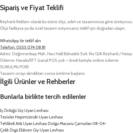
Sipariş ve Fiyat Teklifi
Reyhanlı Reklam olarak bu ürünü ölçü, adet ve tasarımınıza göre üretiyoruz.
Ölçü farklıysa ya da özel tasarım istiyorsanız teklif için doğrudan ulaşın.
WhatsApp ile teklif alın
Telefon: 0555 074 08 81
Adres: Değirmenkaşı Mah. Hacı Halil Bahadırlı Sok. No:12/A Reyhanlı / Hatay
Ödeme: Havale/EFT (sanal POS yok — kredi kartıyla online ödeme
SUNULMUYOR)
Tasarım onayı alındıktan sonra üretime başlanır.
İlgili Ürünler ve Rehberler
Bunlarla birlikte tercih edilenler
İş Önlüğü Giy Uyarı Levhası
Tesisler Hepimizindir Uyarı Levhası
Tehlikeli Atık Uyarı Levhası Dolgu Macunu Çamurları 08-04-
Çelik Örgü Eldiven Giy Uyarı Levhası