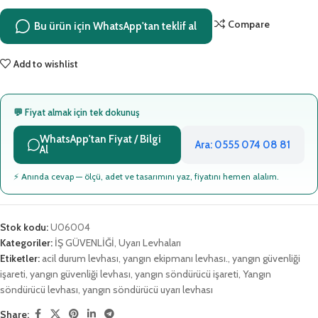
Compare
Bu ürün için WhatsApp'tan teklif al
Add to wishlist
💬 Fiyat almak için tek dokunuş
WhatsApp'tan Fiyat / Bilgi
Ara: 0555 074 08 81
Al
⚡ Anında cevap — ölçü, adet ve tasarımını yaz, fiyatını hemen alalım.
Stok kodu:
U06004
Kategoriler:
İŞ GÜVENLİĞİ
,
Uyarı Levhaları
Etiketler:
acil durum levhası
,
yangın ekipmanı levhası.
,
yangın güvenliği
işareti
,
yangın güvenliği levhası
,
yangın söndürücü işareti
,
Yangın
söndürücü levhası
,
yangın söndürücü uyarı levhası
Share: