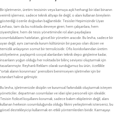
Bir işletmenin, üretim tesisinin veya kamuya açık herhangi bir idari binanın
verimli işlemesi, sadece teknik altyapı ile değil, o alanı kullanan bireylerin
gösterdiği özenle doğrudan bağlantılıdır. Tesisler Hepimizindir Uyarı
Levhası, tam da bu noktada devreye giren; hem çalışanlara, hem
ziyaretçilere, hem de tesis yönetiminde rol alan paydaşlara
sorumluluklarını hatırlatan, görsel bir yönetim aracıdır. Bu levha, sadece bir
uyarı değil, aynı zamanda kurum kültürünün bir parçası olan düzen ve
temizlik anlayışının somut bir temsilcisidir. Ofis koridorlarından üretim
atölyelerine, paylaşımlı sosyal alanlardan teknik depo girişlerine kadar,
insanların yoğun olduğu her noktada bir bilinç seviyesi oluşturmak için
tasarlanmıştır. Reyhanlı Reklam olarak sunduğumuz bu ürün, özellikle
“ortak alanın korunması” prensibini benimseyen işletmeler için bir
standart haline gelmiştir.
Bu levha, işletmenizde disiplin ve kurumsal farkındalık oluşturmak isteyen
yöneticiler, departman sorumluları ve idari işler personeli için idealdir.
Tesisin fiziksel koşullarını korumak, sadece bakım ekiplerinin değil, alanı
kullanan herkesin sorumluluğunda olduğu fikrini yerleştirmek isterseniz, bu
görsel destekleyiciyi kullanmak en etkili yöntemlerden biridir. Karmaşayı