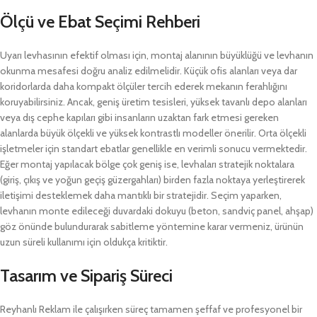
Ölçü ve Ebat Seçimi Rehberi
Uyarı levhasının efektif olması için, montaj alanının büyüklüğü ve levhanın
okunma mesafesi doğru analiz edilmelidir. Küçük ofis alanları veya dar
koridorlarda daha kompakt ölçüler tercih ederek mekanın ferahlığını
koruyabilirsiniz. Ancak, geniş üretim tesisleri, yüksek tavanlı depo alanları
veya dış cephe kapıları gibi insanların uzaktan fark etmesi gereken
alanlarda büyük ölçekli ve yüksek kontrastlı modeller önerilir. Orta ölçekli
işletmeler için standart ebatlar genellikle en verimli sonucu vermektedir.
Eğer montaj yapılacak bölge çok geniş ise, levhaları stratejik noktalara
(giriş, çıkış ve yoğun geçiş güzergahları) birden fazla noktaya yerleştirerek
iletişimi desteklemek daha mantıklı bir stratejidir. Seçim yaparken,
levhanın monte edileceği duvardaki dokuyu (beton, sandviç panel, ahşap)
göz önünde bulundurarak sabitleme yöntemine karar vermeniz, ürünün
uzun süreli kullanımı için oldukça kritiktir.
Tasarım ve Sipariş Süreci
Reyhanlı Reklam ile çalışırken süreç tamamen şeffaf ve profesyonel bir