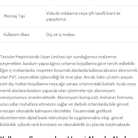
Vida ile vidalama veya çift taraflı bant ile
Montaj Tipi
yapıştırma
Kullanım Alanı
Dış ve iç mekan
Tesisler Hepimizindir Uyarı Levhası için sunduğumuz malzeme
seçenekleri, kurulum yapacağınız ortamın koşullarına göre tercih edilebilir.
Eğer iç mekanlarda, nispeten korumalı alanlarda kullanacaksanız ekonomik
olan PVC seçenekleri işlevselliği ile öne çıkar. Ancak, kalıcı çözüm arayan,
sert dış mekan koşullarına veya ağır sanayi ortamındaki buharlı, tozlu veya
nemli alanlara kurulum yapacak olan işletmeler için alüminyum
versiyonumuz önerilmektedir. Alüminyum kompozit, levhanın formunu
uzun yıllar muhafaza etmesini sağlar ve darbeli ortamlarda bile görsel
mesajın okunabilir kalmasını destekler. Tasarımdaki grafiksel
düzenlemeler dijital baskı teknolojisi ile uygulanmakta olup, görsel
bütünlük, yüksek renk kontrastı ve okunabilirlik ön planda tutulmaktadır.