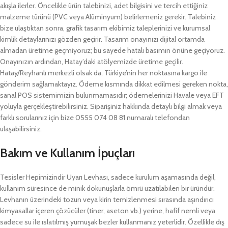
akışla ilerler. Öncelikle ürün talebinizi, adet bilgisini ve tercih ettiğiniz
malzeme türünü (PVC veya Alüminyum) belirlemeniz gerekir. Talebiniz
bize ulaştıktan sonra, grafik tasarım ekibimiz taleplerinizi ve kurumsal
kimlik detaylarınızı gözden geçirir. Tasarım onayınızı dijital ortamda
almadan üretime geçmiyoruz; bu sayede hatalı basımın önüne geçiyoruz.
Onayınızın ardından, Hatay’daki atölyemizde üretime geçilir.
Hatay/Reyhanlı merkezli olsak da, Türkiye’nin her noktasına kargo ile
gönderim sağlamaktayız. Ödeme kısmında dikkat edilmesi gereken nokta,
sanal POS sistemimizin bulunmamasıdır; ödemelerinizi Havale veya EFT
yoluyla gerçekleştirebilirsiniz. Siparişiniz hakkında detaylı bilgi almak veya
farklı sorularınız için bize 0555 074 08 81 numaralı telefondan
ulaşabilirsiniz.
Bakım ve Kullanım İpuçları
Tesisler Hepimizindir Uyarı Levhası, sadece kurulum aşamasında değil,
kullanım süresince de minik dokunuşlarla ömrü uzatılabilen bir üründür.
Levhanın üzerindeki tozun veya kirin temizlenmesi sırasında aşındırıcı
kimyasallar içeren çözücüler (tiner, aseton vb.) yerine, hafif nemli veya
sadece su ile ıslatılmış yumuşak bezler kullanmanız yeterlidir. Özellikle dış