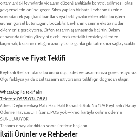
ortamlardaki levhalarda vidaların düzenli aralıklarla kontrol edilmesi, olası
gevşemelerin önüne geçer. Sıkça yapılan bir hata, levhanın üzerine
sonradan ek yapışkanlı bantlar veya farklı yazılar eklemektir; bu işlem
ürünün görsel bütünlüğünü bozabilir. Levhanın üzerine ekstra notlar
eklemeniz gerekiyorsa, lütfen tasarım aşamasında belirtin. Bakım
esnasında ürünün yüzeyini çizebilecek metalik temizleyicilerden
kaçınmak, baskının netliğini uzun yıllar ilk günkü gibi tutmanızı sağlayacaktır.
Sipariş ve Fiyat Teklifi
Reyhanlı Reklam olarak bu ürünü ölçü, adet ve tasarımınıza göre üretiyoruz.
Ölçü farklıysa ya da özel tasarım istiyorsanız teklif için doğrudan ulaşın.
WhatsApp ile teklif alın
Telefon: 0555 074 08 81
Adres: Değirmenkaşı Mah. Hacı Halil Bahadırlı Sok. No:12/A Reyhanlı / Hatay
Ödeme: Havale/EFT (sanal POS yok — kredi kartıyla online ödeme
SUNULMUYOR)
Tasarım onayı alındıktan sonra üretime başlanır.
İlgili Ürünler ve Rehberler