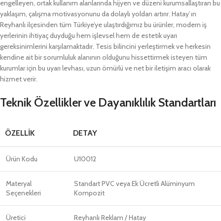
engelleyen, ortak kullanım alanlarında hijyen ve düzeni kurumsallaştıran bu
yaklaşım, çalışma motivasyonunu da dolaylı yoldan artırır. Hatay’ın
Reyhanlı ilçesinden tüm Türkiye’ye ulaştırdığımız bu ürünler, modern iş
yerlerinin ihtiyaç duyduğu hem işlevsel hem de estetik uyarı
gereksinimlerini karşılamaktadır. Tesis bilincini yerleştirmek ve herkesin
kendine ait bir sorumluluk alanının olduğunu hissettirmek isteyen tüm
kurumlar için bu uyarı levhası, uzun ömürlü ve net bir iletişim aracı olarak
hizmet verir.
Teknik Özellikler ve Dayanıklılık Standartları
ÖZELLIK
DETAY
Ürün Kodu
U10012
Materyal
Standart PVC veya Ek Ücretli Alüminyum
Seçenekleri
Kompozit
Üretici
Reyhanlı Reklam / Hatay