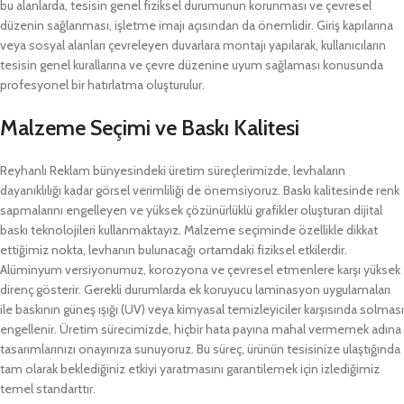
bu alanlarda, tesisin genel fiziksel durumunun korunması ve çevresel
düzenin sağlanması, işletme imajı açısından da önemlidir. Giriş kapılarına
veya sosyal alanları çevreleyen duvarlara montajı yapılarak, kullanıcıların
tesisin genel kurallarına ve çevre düzenine uyum sağlaması konusunda
profesyonel bir hatırlatma oluşturulur.
Malzeme Seçimi ve Baskı Kalitesi
Reyhanlı Reklam bünyesindeki üretim süreçlerimizde, levhaların
dayanıklılığı kadar görsel verimliliği de önemsiyoruz. Baskı kalitesinde renk
sapmalarını engelleyen ve yüksek çözünürlüklü grafikler oluşturan dijital
baskı teknolojileri kullanmaktayız. Malzeme seçiminde özellikle dikkat
ettiğimiz nokta, levhanın bulunacağı ortamdaki fiziksel etkilerdir.
Alüminyum versiyonumuz, korozyona ve çevresel etmenlere karşı yüksek
direnç gösterir. Gerekli durumlarda ek koruyucu laminasyon uygulamaları
ile baskının güneş ışığı (UV) veya kimyasal temizleyiciler karşısında solması
engellenir. Üretim sürecimizde, hiçbir hata payına mahal vermemek adına
tasarımlarınızı onayınıza sunuyoruz. Bu süreç, ürünün tesisinize ulaştığında
tam olarak beklediğiniz etkiyi yaratmasını garantilemek için izlediğimiz
temel standarttır.