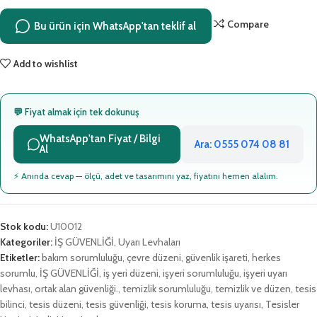
Compare
Bu ürün için WhatsApp'tan teklif al
Add to wishlist
💬 Fiyat almak için tek dokunuş
WhatsApp'tan Fiyat / Bilgi
Ara: 0555 074 08 81
Al
⚡ Anında cevap — ölçü, adet ve tasarımını yaz, fiyatını hemen alalım.
Stok kodu:
U10012
Kategoriler:
İŞ GÜVENLİĞİ
,
Uyarı Levhaları
Etiketler:
bakım sorumluluğu
,
çevre düzeni
,
güvenlik işareti
,
herkes
sorumlu
,
İŞ GÜVENLİĞİ
,
iş yeri düzeni
,
işyeri sorumluluğu
,
işyeri uyarı
levhası
,
ortak alan güvenliği.
,
temizlik sorumluluğu
,
temizlik ve düzen
,
tesis
bilinci
,
tesis düzeni
,
tesis güvenliği
,
tesis koruma
,
tesis uyarısı
,
Tesisler