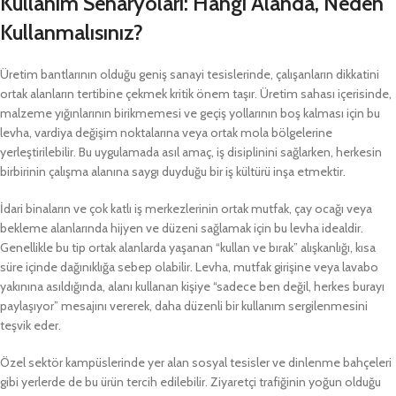
Kullanım Senaryoları: Hangi Alanda, Neden
Kullanmalısınız?
Üretim bantlarının olduğu geniş sanayi tesislerinde, çalışanların dikkatini
ortak alanların tertibine çekmek kritik önem taşır. Üretim sahası içerisinde,
malzeme yığınlarının birikmemesi ve geçiş yollarının boş kalması için bu
levha, vardiya değişim noktalarına veya ortak mola bölgelerine
yerleştirilebilir. Bu uygulamada asıl amaç, iş disiplinini sağlarken, herkesin
birbirinin çalışma alanına saygı duyduğu bir iş kültürü inşa etmektir.
İdari binaların ve çok katlı iş merkezlerinin ortak mutfak, çay ocağı veya
bekleme alanlarında hijyen ve düzeni sağlamak için bu levha idealdir.
Genellikle bu tip ortak alanlarda yaşanan “kullan ve bırak” alışkanlığı, kısa
süre içinde dağınıklığa sebep olabilir. Levha, mutfak girişine veya lavabo
yakınına asıldığında, alanı kullanan kişiye “sadece ben değil, herkes burayı
paylaşıyor” mesajını vererek, daha düzenli bir kullanım sergilenmesini
teşvik eder.
Özel sektör kampüslerinde yer alan sosyal tesisler ve dinlenme bahçeleri
gibi yerlerde de bu ürün tercih edilebilir. Ziyaretçi trafiğinin yoğun olduğu