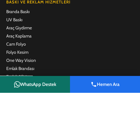
BASKI VE REKLAM HIZMETLERI
Branda Baskı
UV Baskı
Araç Giydirme
Araç Kaplama
Cam Folyo
Folyo Kesim
One Way Vision
Emlak Brandası
Emlak Afişi
WhatsApp Destek
Hemen Ara
Satılık Tabelası
Shop
Wishlist
Cart
My account
Kafe ve Restoran Menü Baskı
Plaket
Promosyon Ürünleri
İLETIŞIM
Reyhanlı Reklam