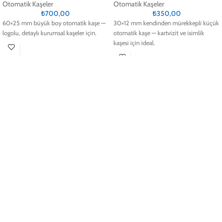
Otomatik Kaşeler
Otomatik Kaşeler
₺
700,00
₺
350,00
60×25 mm büyük boy otomatik kaşe —
30×12 mm kendinden mürekkepli küçük
logolu, detaylı kurumsal kaşeler için.
otomatik kaşe — kartvizit ve isimlik
kaşesi için ideal.