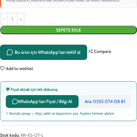
Hatay'daysanız Reyhanlı'daki atölyemizden elden de teslim alabilirsiniz.
SEPETE EKLE
Compare
Bu ürün için WhatsApp'tan teklif al
Add to wishlist
💬 Fiyat almak için tek dokunuş
WhatsApp'tan Fiyat / Bilgi Al
Ara: 0555 074 08 81
⚡ Anında cevap — ölçü, adet ve tasarımını yaz, fiyatını hemen alalım.
Stok kodu:
RR-KS-OT-L