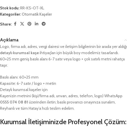
Stok kodu:
RR-KS-OT-XL
Kategoriler:
Otomatik Kaşeler
Share:
Açıklama
Logo, firma adı, adres, vergi dairesi ve iletişim bilgilerinin bir arada yer aldığı
detaylı kurumsal kaşe
ihtiyaçları için büyük boy modelimiz tasarlandı.
60×25 mm geniş baskı alanı 6-7 satır veya logo + çok satırlı metni rahatça
taşır.
Baskı alanı: 60×25 mm
Kapasite: 6-7 satır / logo + metin
Detaylı kurumsal kaşeler için
Kaşenizin metnini (kişi/firma adı, unvan, adres, telefon, logo) WhatsApp
0555 074 08 81
üzerinden iletin; baskı provanızı onayınıza sunalım,
Reyhanlı ve tüm Hatay’a hızlı teslim edelim.
Kurumsal İletişiminizde Profesyonel Çözüm: