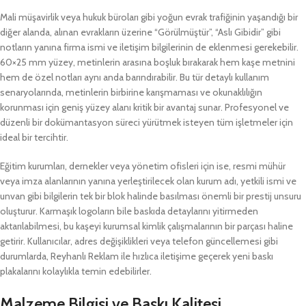
Mali müşavirlik veya hukuk büroları gibi yoğun evrak trafiğinin yaşandığı bir
diğer alanda, alınan evrakların üzerine “Görülmüştür”, “Aslı Gibidir” gibi
notların yanına firma ismi ve iletişim bilgilerinin de eklenmesi gerekebilir.
60×25 mm yüzey, metinlerin arasına boşluk bırakarak hem kaşe metnini
hem de özel notları aynı anda barındırabilir. Bu tür detaylı kullanım
senaryolarında, metinlerin birbirine karışmaması ve okunaklılığın
korunması için geniş yüzey alanı kritik bir avantaj sunar. Profesyonel ve
düzenli bir dokümantasyon süreci yürütmek isteyen tüm işletmeler için
ideal bir tercihtir.
Eğitim kurumları, dernekler veya yönetim ofisleri için ise, resmi mühür
veya imza alanlarının yanına yerleştirilecek olan kurum adı, yetkili ismi ve
unvan gibi bilgilerin tek bir blok halinde basılması önemli bir prestij unsuru
oluşturur. Karmaşık logoların bile baskıda detaylarını yitirmeden
aktarılabilmesi, bu kaşeyi kurumsal kimlik çalışmalarının bir parçası haline
getirir. Kullanıcılar, adres değişiklikleri veya telefon güncellemesi gibi
durumlarda, Reyhanlı Reklam ile hızlıca iletişime geçerek yeni baskı
plakalarını kolaylıkla temin edebilirler.
Malzeme Bilgisi ve Baskı Kalitesi