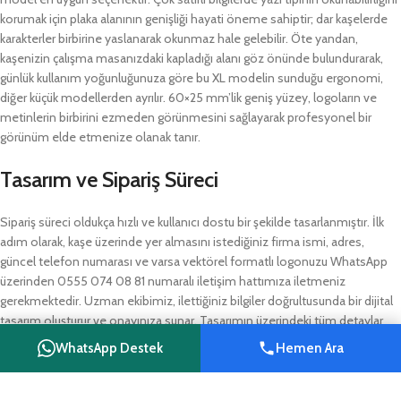
korumak için plaka alanının genişliği hayati öneme sahiptir; dar kaşelerde
karakterler birbirine yaslanarak okunmaz hale gelebilir. Öte yandan,
kaşenizin çalışma masanızdaki kapladığı alanı göz önünde bulundurarak,
günlük kullanım yoğunluğunuza göre bu XL modelin sunduğu ergonomi,
diğer küçük modellerden ayrılır. 60×25 mm’lik geniş yüzey, logoların ve
metinlerin birbirini ezmeden görünmesini sağlayarak profesyonel bir
görünüm elde etmenize olanak tanır.
Tasarım ve Sipariş Süreci
Sipariş süreci oldukça hızlı ve kullanıcı dostu bir şekilde tasarlanmıştır. İlk
adım olarak, kaşe üzerinde yer almasını istediğiniz firma ismi, adres,
güncel telefon numarası ve varsa vektörel formatlı logonuzu WhatsApp
üzerinden 0555 074 08 81 numaralı iletişim hattımıza iletmeniz
gerekmektedir. Uzman ekibimiz, ilettiğiniz bilgiler doğrultusunda bir dijital
tasarım oluşturur ve onayınıza sunar. Tasarımın üzerindeki tüm detaylar
tarafınızca onaylandıktan sonra üretim aşamasına geçilir. Ödemeler
WhatsApp Destek
Hemen Ara
havale veya EFT yöntemiyle kabul edilmektedir. Üretimi tamamlanan
Shop
Wishlist
Cart
My account
kaşeniz, Reyhanlı merkezli işletmemizden kargo ile Hatay geneline veya
Türkiye’nin her noktasına güvenli bir şekilde gönderilir.