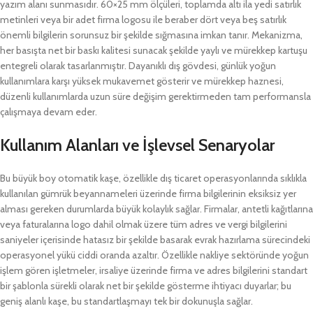
yazım alanı sunmasıdır. 60×25 mm ölçüleri, toplamda altı ila yedi satırlık
metinleri veya bir adet firma logosu ile beraber dört veya beş satırlık
önemli bilgilerin sorunsuz bir şekilde sığmasına imkan tanır. Mekanizma,
her basışta net bir baskı kalitesi sunacak şekilde yaylı ve mürekkep kartuşu
entegreli olarak tasarlanmıştır. Dayanıklı dış gövdesi, günlük yoğun
kullanımlara karşı yüksek mukavemet gösterir ve mürekkep haznesi,
düzenli kullanımlarda uzun süre değişim gerektirmeden tam performansla
çalışmaya devam eder.
Kullanım Alanları ve İşlevsel Senaryolar
Bu büyük boy otomatik kaşe, özellikle dış ticaret operasyonlarında sıklıkla
kullanılan gümrük beyannameleri üzerinde firma bilgilerinin eksiksiz yer
alması gereken durumlarda büyük kolaylık sağlar. Firmalar, antetli kağıtlarına
veya faturalarına logo dahil olmak üzere tüm adres ve vergi bilgilerini
saniyeler içerisinde hatasız bir şekilde basarak evrak hazırlama sürecindeki
operasyonel yükü ciddi oranda azaltır. Özellikle nakliye sektöründe yoğun
işlem gören işletmeler, irsaliye üzerinde firma ve adres bilgilerini standart
bir şablonla sürekli olarak net bir şekilde gösterme ihtiyacı duyarlar; bu
geniş alanlı kaşe, bu standartlaşmayı tek bir dokunuşla sağlar.