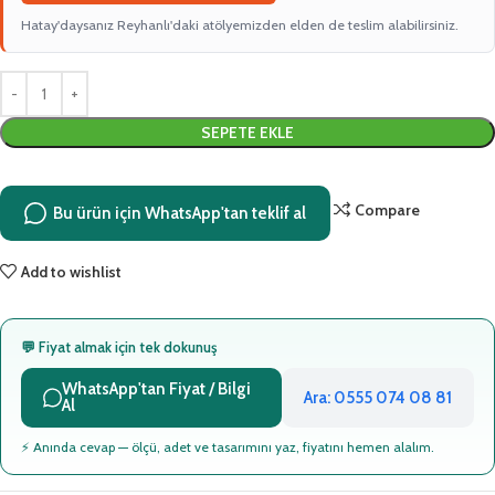
Hatay'daysanız Reyhanlı'daki atölyemizden elden de teslim alabilirsiniz.
SEPETE EKLE
Compare
Bu ürün için WhatsApp'tan teklif al
Add to wishlist
💬 Fiyat almak için tek dokunuş
WhatsApp'tan Fiyat / Bilgi
Ara: 0555 074 08 81
Al
⚡ Anında cevap — ölçü, adet ve tasarımını yaz, fiyatını hemen alalım.