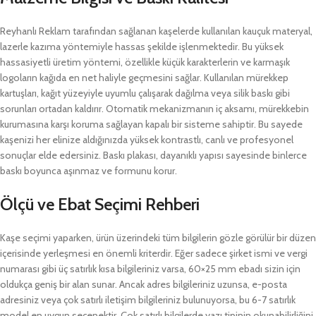
Reyhanlı Reklam tarafından sağlanan kaşelerde kullanılan kauçuk materyal,
lazerle kazıma yöntemiyle hassas şekilde işlenmektedir. Bu yüksek
hassasiyetli üretim yöntemi, özellikle küçük karakterlerin ve karmaşık
logoların kağıda en net haliyle geçmesini sağlar. Kullanılan mürekkep
kartuşları, kağıt yüzeyiyle uyumlu çalışarak dağılma veya silik baskı gibi
sorunları ortadan kaldırır. Otomatik mekanizmanın iç aksamı, mürekkebin
kurumasına karşı koruma sağlayan kapalı bir sisteme sahiptir. Bu sayede
kaşenizi her elinize aldığınızda yüksek kontrastlı, canlı ve profesyonel
sonuçlar elde edersiniz. Baskı plakası, dayanıklı yapısı sayesinde binlerce
baskı boyunca aşınmaz ve formunu korur.
Ölçü ve Ebat Seçimi Rehberi
Kaşe seçimi yaparken, ürün üzerindeki tüm bilgilerin gözle görülür bir düzen
içerisinde yerleşmesi en önemli kriterdir. Eğer sadece şirket ismi ve vergi
numarası gibi üç satırlık kısa bilgileriniz varsa, 60×25 mm ebadı sizin için
oldukça geniş bir alan sunar. Ancak adres bilgileriniz uzunsa, e-posta
adresiniz veya çok satırlı iletişim bilgileriniz bulunuyorsa, bu 6-7 satırlık
model en uygun seçenektir. Çok satırlı bilgilerde yazı tipinin okunabilirliğini