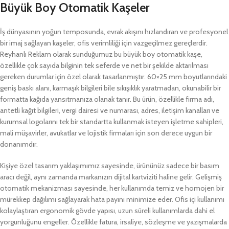
Büyük Boy Otomatik Kaşeler
İş dünyasının yoğun temposunda, evrak akışını hızlandıran ve profesyonel
bir imaj sağlayan kaşeler, ofis verimliliği için vazgeçilmez gereçlerdir.
Reyhanlı Reklam olarak sunduğumuz bu büyük boy otomatik kaşe,
özellikle çok sayıda bilginin tek seferde ve net bir şekilde aktarılması
gereken durumlar için özel olarak tasarlanmıştır. 60×25 mm boyutlarındaki
geniş baskı alanı, karmaşık bilgileri bile sıkışıklık yaratmadan, okunabilir bir
formatta kağıda yansıtmanıza olanak tanır. Bu ürün, özellikle firma adı,
antetli kağıt bilgileri, vergi dairesi ve numarası, adres, iletişim kanalları ve
kurumsal logolarını tek bir standartta kullanmak isteyen işletme sahipleri,
mali müşavirler, avukatlar ve lojistik firmaları için son derece uygun bir
donanımdır.
Kişiye özel tasarım yaklaşımımız sayesinde, ürününüz sadece bir basım
aracı değil, aynı zamanda markanızın dijital kartviziti haline gelir. Gelişmiş
otomatik mekanizması sayesinde, her kullanımda temiz ve homojen bir
mürekkep dağılımı sağlayarak hata payını minimize eder. Ofis içi kullanımı
kolaylaştıran ergonomik gövde yapısı, uzun süreli kullanımlarda dahi el
yorgunluğunu engeller. Özellikle fatura, irsaliye, sözleşme ve yazışmalarda