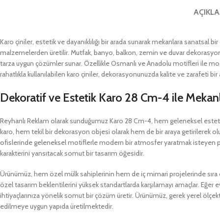
AÇIKL
Karo çiniler, estetik ve dayanıklılığı bir arada sunarak mekanlara sanatsal bir
malzemelerden üretilir. Mutfak, banyo, balkon, zemin ve duvar dekorasyonund
tarza uygun çözümler sunar. Özellikle Osmanlı ve Anadolu motifleri ile m
rahatlıkla kullanılabilen karo çiniler, dekorasyonunuzda kalite ve zarafeti bir a
Dekoratif ve Estetik Karo 28 Cm-4 ile Mekanl
Reyhanlı Reklam olarak sunduğumuz Karo 28 Cm-4, hem geleneksel estetiği
karo, hem tekil bir dekorasyon objesi olarak hem de bir araya getirilerek olu
ofislerinde geleneksel motiflerle modern bir atmosfer yaratmak isteyen pro
karakterini yansıtacak somut bir tasarım öğesidir.
Ürünümüz, hem özel mülk sahiplerinin hem de iç mimari projelerinde sıra dı
özel tasarım beklentilerini yüksek standartlarda karşılamayı amaçlar. Eğer e
ihtiyaçlarınıza yönelik somut bir çözüm üretir. Ürünümüz, gerek yerel ölçekte
edilmeye uygun yapıda üretilmektedir.