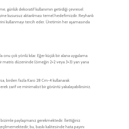
e, günlük dekoratif kullanımın getirdiği çevresel
zeyine kusursuz aktarılması temel hedefimizdir. Reyhanlı
rini kullanmayı tercih eder. Üretimin her aşamasında
 onu çok yönlü kılar. Eğer küçük bir alana uygulama
 bir matris düzeninde (örneğin 2×2 veya 3×3) yan yana
sa, birden fazla Karo 28 Cm-4 kullanarak
ek zarif ve minimalist bir görüntü yakalayabilirsiniz.
i bizimle paylaşmanız gerekmektedir. İlettiğiniz
eçilmemektedir; bu, baskı kalitesinde hata payını