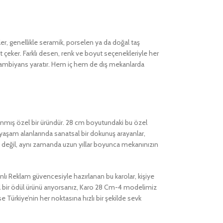
iler, genellikle seramik, porselen ya da doğal taş
t çeker. Farklı desen, renk ve boyut seçenekleriyle her
 ambiyans yaratır. Hem iç hem de dış mekanlarda
nmış özel bir üründür. 28 cm boyutundaki bu özel
e yaşam alanlarında sanatsal bir dokunuş arayanlar,
ı değil, aynı zamanda uzun yıllar boyunca mekanınızın
lı Reklam güvencesiyle hazırlanan bu karolar, kişiye
zel bir ödül ürünü arıyorsanız, Karo 28 Cm-4 modelimiz
e Türkiye’nin her noktasına hızlı bir şekilde sevk