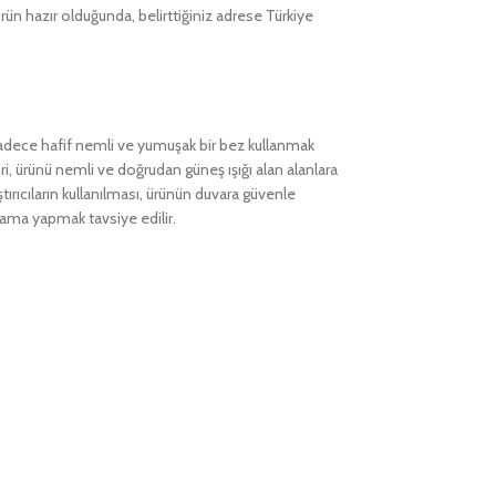
ün hazır olduğunda, belirttiğiniz adrese Türkiye
sadece hafif nemli ve yumuşak bir bez kullanmak
 biri, ürünü nemli ve doğrudan güneş ışığı alan alanlara
ırıcıların kullanılması, ürünün duvara güvenle
lama yapmak tavsiye edilir.