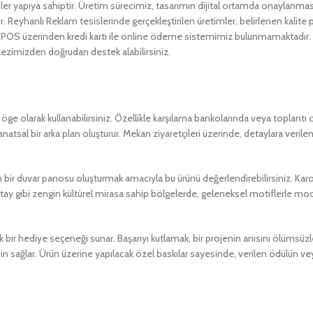
ler yapıya sahiptir. Üretim sürecimiz, tasarımın dijital ortamda onaylanm
r. Reyhanlı Reklam tesislerinde gerçekleştirilen üretimler, belirlenen kalite
OS üzerinden kredi kartı ile online ödeme sistemimiz bulunmamaktadır. Sip
ezimizden doğrudan destek alabilirsiniz.
ge olarak kullanabilirsiniz. Özellikle karşılama bankolarında veya toplantı o
natsal bir arka plan oluşturur. Mekan ziyaretçileri üzerinde, detaylara verilen
ir duvar panosu oluşturmak amacıyla bu ürünü değerlendirebilirsiniz. Karo
atay gibi zengin kültürel mirasa sahip bölgelerde, geleneksel motiflerle mode
 bir hediye seçeneği sunar. Başarıyı kutlamak, bir projenin anısını ölümsüzl
 sağlar. Ürün üzerine yapılacak özel baskılar sayesinde, verilen ödülün v