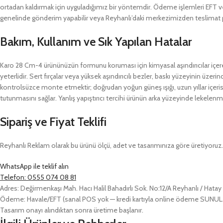
ortadan kaldırmak için uyguladığımız bir yöntemdir. Ödeme işlemleri EFT ve
genelinde gönderim yapabilir veya Reyhanlı’daki merkezimizden teslimat pl
Bakım, Kullanım ve Sık Yapılan Hatalar
Karo 28 Cm-4 ürününüzün formunu koruması için kimyasal aşındırıcılar içe
yeterlidir. Sert fırçalar veya yüksek aşındırıcılı bezler, baskı yüzeyinin üzeri
kontrolsüzce monte etmektir; doğrudan yoğun güneş ışığı, uzun yıllar içeris
tutunmasını sağlar. Yanlış yapıştırıcı tercihi ürünün arka yüzeyinde leke
Sipariş ve Fiyat Teklifi
Reyhanlı Reklam olarak bu ürünü ölçü, adet ve tasarımınıza göre üretiyoruz. Ö
WhatsApp ile teklif alın
Telefon: 0555 074 08 81
Adres: Değirmenkaşı Mah. Hacı Halil Bahadırlı Sok. No:12/A Reyhanlı / Hatay
Ödeme: Havale/EFT (sanal POS yok — kredi kartıyla online ödeme SUN
Tasarım onayı alındıktan sonra üretime başlanır.