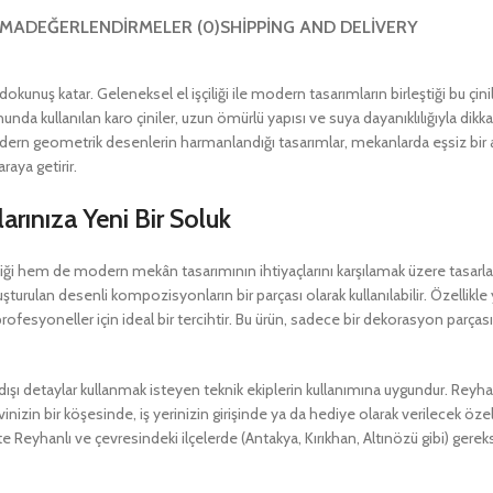
AMA
DEĞERLENDIRMELER (0)
SHIPPING AND DELIVERY
 dokunuş katar. Geleneksel el işçiliği ile modern tasarımların birleştiği bu çin
a kullanılan karo çiniler, uzun ömürlü yapısı ve suya dayanıklılığıyla dikka
odern geometrik desenlerin harmanlandığı tasarımlar, mekanlarda eşsiz bir
raya getirir.
arınıza Yeni Bir Soluk
 hem de modern mekân tasarımının ihtiyaçlarını karşılamak üzere tasarla
şturulan desenli kompozisyonların bir parçası olarak kullanılabilir. Özellikl
fesyoneller için ideal bir tercihtir. Bu ürün, sadece bir dekorasyon parças
şı detaylar kullanmak isteyen teknik ekiplerin kullanımına uygundur. Reyhan
vinizin bir köşesinde, iş yerinizin girişinde ya da hediye olarak verilecek ö
 Reyhanlı ve çevresindeki ilçelerde (Antakya, Kırıkhan, Altınözü gibi) gereks