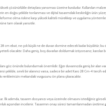
yüksek çözünürlükle detaylara yansıması üzerine kuruludur. Kullanılan malzem
lerin en doğru şekilde tonlanması ve dijital tasarımdaki keskinliğin ürün yü
ya deforme olma riskine karşı yüksek kaliteli mürekkep ve uygulama yöntemle
ürüne tam olarak yansıtılır.
. 28 cm ebat, ne çok küçük ne de duvarı domine edecek kadar büyüktür; bu da
yeterli olacaktır. Daha geniş, boş duvarları doldurmak istiyorsanız, karoları
lanı göz önünde bulundurmak önemlidir. Eğer duvarınızda geniş bir alan var
ekilde, sınırlı bir alanınız varsa, sadece bir adet Karo 28 Cm-4 tercih eder
 renklerinizin mekandaki vurgusunu ön plana çıkaracaktır.
şlar. İlk adımda, tasarım dosyanızı veya üzerinde olmasını istediğiniz görsel
ygunluk açısından incelenir. Tasarımın onay süreci tamamlanmadan üretime g