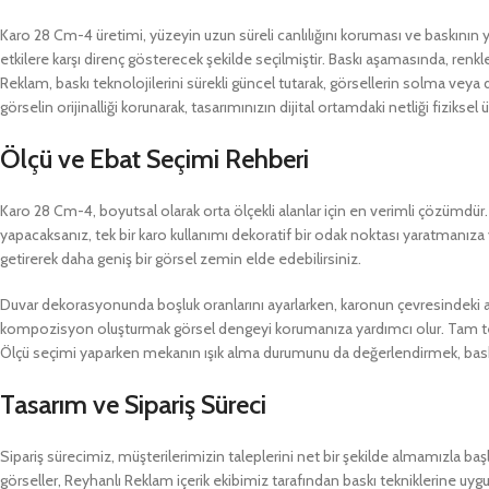
Karo 28 Cm-4 üretimi, yüzeyin uzun süreli canlılığını koruması ve baskının 
etkilere karşı direnç gösterecek şekilde seçilmiştir. Baskı aşamasında, renk
Reklam, baskı teknolojilerini sürekli güncel tutarak, görsellerin solma ve
görselin orijinalliği korunarak, tasarımınızın dijital ortamdaki netliği fiziksel 
Ölçü ve Ebat Seçimi Rehberi
Karo 28 Cm-4, boyutsal olarak orta ölçekli alanlar için en verimli çözümdür
yapacaksanız, tek bir karo kullanımı dekoratif bir odak noktası yaratmanıza 
getirerek daha geniş bir görsel zemin elde edebilirsiniz.
Duvar dekorasyonunda boşluk oranlarını ayarlarken, karonun çevresindeki a
kompozisyon oluşturmak görsel dengeyi korumanıza yardımcı olur. Tam tersi ş
Ölçü seçimi yaparken mekanın ışık alma durumunu da değerlendirmek, baskı
Tasarım ve Sipariş Süreci
Sipariş sürecimiz, müşterilerimizin taleplerini net bir şekilde almamızla ba
görseller, Reyhanlı Reklam içerik ekibimiz tarafından baskı tekniklerine u