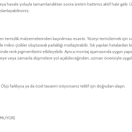
ya havale yoluyla tamamlandıktan sonra üretim hattımız aktif hale gelir. Ür
anlayabilirsiniz.
ren temizlik malzemelerinden kaçınılması esastır. Yüzeyi temizlemek için 
nde mikro çizikler oluşturarak parlaklığı matlaştırabilir. Sık yapılan hatalardan
inde renk pigmentlerini etkileyebilir. Ayrıca montaj aşamasında uygun yapışt
lenmeye veya zamanla düşmelere yol açabileceğinden, uzman önerisiyle uygu
lçü farklıysa ya da özel tasarım istiyorsanız teklif için doğrudan ulaşın.
ULMUYOR)