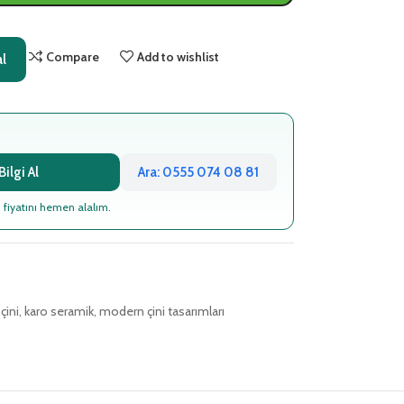
Compare
Add to wishlist
al
ilgi Al
Ara: 0555 074 08 81
 fiyatını hemen alalım.
çini
,
karo seramik
,
modern çini tasarımları