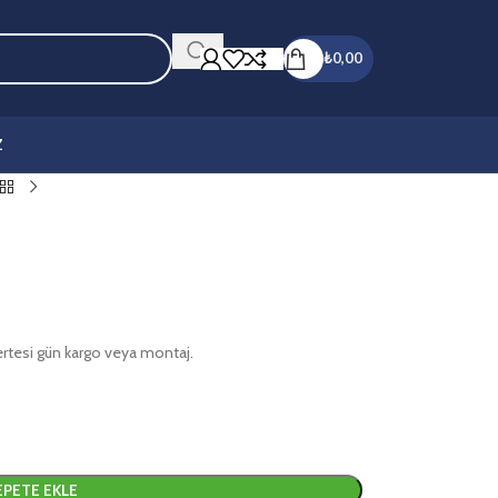
₺
0,00
Z
 ertesi gün kargo veya montaj.
EPETE EKLE