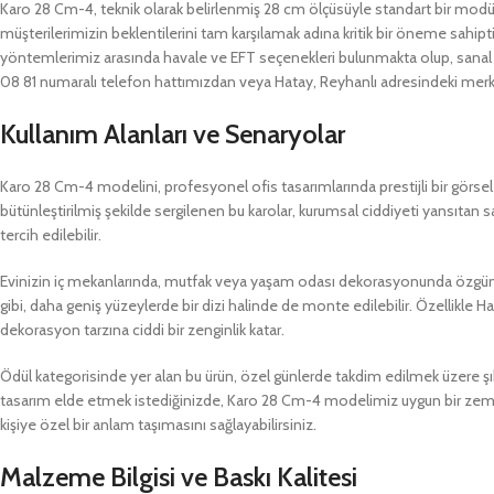
Karo 28 Cm-4, teknik olarak belirlenmiş 28 cm ölçüsüyle standart bir modü
müşterilerimizin beklentilerini tam karşılamak adına kritik bir öneme sahipti
yöntemlerimiz arasında havale ve EFT seçenekleri bulunmakta olup, sanal P
08 81 numaralı telefon hattımızdan veya Hatay, Reyhanlı adresindeki merk
Kullanım Alanları ve Senaryolar
Karo 28 Cm-4 modelini, profesyonel ofis tasarımlarında prestijli bir görsel ö
bütünleştirilmiş şekilde sergilenen bu karolar, kurumsal ciddiyeti yansıtan sa
tercih edilebilir.
Evinizin iç mekanlarında, mutfak veya yaşam odası dekorasyonunda özgün b
gibi, daha geniş yüzeylerde bir dizi halinde de monte edilebilir. Özellikle H
dekorasyon tarzına ciddi bir zenginlik katar.
Ödül kategorisinde yer alan bu ürün, özel günlerde takdim edilmek üzere şık
tasarım elde etmek istediğinizde, Karo 28 Cm-4 modelimiz uygun bir zemin
kişiye özel bir anlam taşımasını sağlayabilirsiniz.
Malzeme Bilgisi ve Baskı Kalitesi