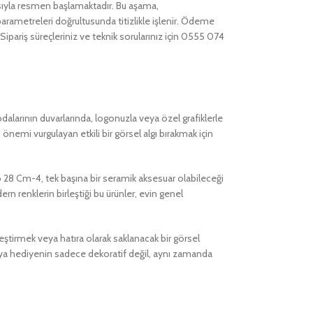
asıyla resmen başlamaktadır. Bu aşama,
 parametreleri doğrultusunda titizlikle işlenir. Ödeme
ariş süreçleriniz ve teknik sorularınız için 0555 074
dalarının duvarlarında, logonuzla veya özel grafiklerle
 önemi vurgulayan etkili bir görsel algı bırakmak için
 28 Cm-4, tek başına bir seramik aksesuar olabileceği
rn renklerin birleştiği bu ürünler, evin genel
eştirmek veya hatıra olarak saklanacak bir görsel
eya hediyenin sadece dekoratif değil, aynı zamanda