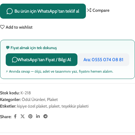
Compare
Bu ürün için WhatsApp'tan teklif al
Add to wishlist
💬 Fiyat almak için tek dokunuş
WhatsApp'tan Fiyat / Bilgi Al
Ara: 0555 074 08 81
⚡ Anında cevap — ölçü, adet ve tasarımını yaz, fiyatını hemen alalım.
Stok kodu:
K-218
Kategoriler:
Ödül Ürünleri
,
Plaket
Etiketler:
kişiye özel plaket
,
plaket
,
teşekkür plaketi
Share: