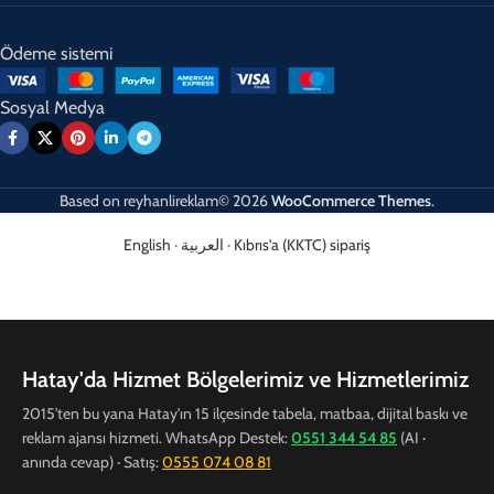
Ödeme sistemi
Sosyal Medya
Based on
reyhanlireklam© 2026
WooCommerce Themes
.
English
·
العربية
·
Kıbrıs'a (KKTC) sipariş
Hatay'da Hizmet Bölgelerimiz ve Hizmetlerimiz
2015'ten bu yana Hatay'ın 15 ilçesinde tabela, matbaa, dijital baskı ve
reklam ajansı hizmeti. WhatsApp Destek:
0551 344 54 85
(AI ·
anında cevap) · Satış:
0555 074 08 81