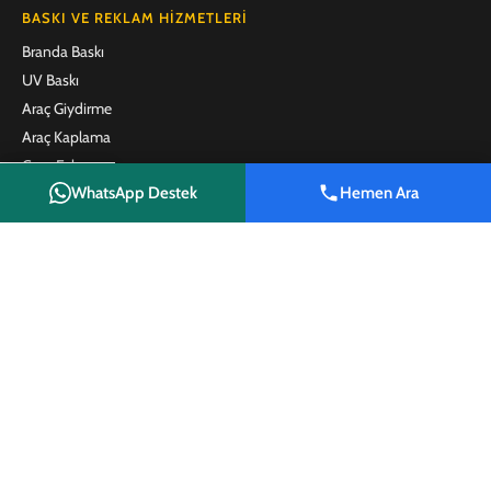
BASKI VE REKLAM HIZMETLERI
Branda Baskı
UV Baskı
Araç Giydirme
Araç Kaplama
Cam Folyo
WhatsApp Destek
Hemen Ara
Folyo Kesim
Shop
Wishlist
Cart
My account
One Way Vision
Emlak Brandası
Emlak Afişi
Satılık Tabelası
Kafe ve Restoran Menü Baskı
Plaket
Promosyon Ürünleri
İLETIŞIM
Reyhanlı Reklam