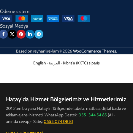
Ödeme sistemi
Sosyal Medya
Based on
reyhanlireklam© 2026
WooCommerce Themes
.
English
·
العربية
·
Kıbrıs'a (KKTC) sipariş
Hatay'da Hizmet Bölgelerimiz ve Hizmetlerimiz
2015'ten bu yana Hatay'ın 15 ilçesinde tabela, matbaa, dijital baskı ve
reklam ajansı hizmeti. WhatsApp Destek:
0551 344 54 85
(AI ·
anında cevap) · Satış:
0555 074 08 81