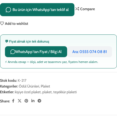
Compare
Bu ürün için WhatsApp'tan teklif al
Add to wishlist
💬 Fiyat almak için tek dokunuş
WhatsApp'tan Fiyat / Bilgi Al
Ara: 0555 074 08 81
⚡ Anında cevap — ölçü, adet ve tasarımını yaz, fiyatını hemen alalım.
Stok kodu:
K-217
Kategoriler:
Ödül Ürünleri
,
Plaket
Etiketler:
kişiye özel plaket
,
plaket
,
teşekkür plaketi
Share: