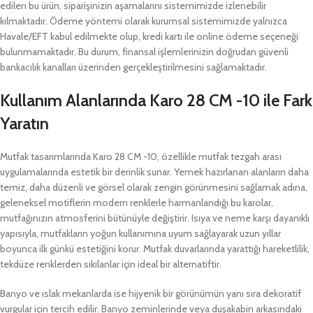
edilen bu ürün, siparişinizin aşamalarını sistemimizde izlenebilir
kılmaktadır. Ödeme yöntemi olarak kurumsal sistemimizde yalnızca
Havale/EFT kabul edilmekte olup, kredi kartı ile online ödeme seçeneği
bulunmamaktadır. Bu durum, finansal işlemlerinizin doğrudan güvenli
bankacılık kanalları üzerinden gerçekleştirilmesini sağlamaktadır.
Kullanım Alanlarında Karo 28 CM -10 ile Fark
Yaratın
Mutfak tasarımlarında Karo 28 CM -10, özellikle mutfak tezgah arası
uygulamalarında estetik bir derinlik sunar. Yemek hazırlanan alanların daha
temiz, daha düzenli ve görsel olarak zengin görünmesini sağlamak adına,
geleneksel motiflerin modern renklerle harmanlandığı bu karolar,
mutfağınızın atmosferini bütünüyle değiştirir. Isıya ve neme karşı dayanıklı
yapısıyla, mutfakların yoğun kullanımına uyum sağlayarak uzun yıllar
boyunca ilk günkü estetiğini korur. Mutfak duvarlarında yarattığı hareketlilik,
tekdüze renklerden sıkılanlar için ideal bir alternatiftir.
Banyo ve ıslak mekanlarda ise hijyenik bir görünümün yanı sıra dekoratif
vurgular için tercih edilir. Banyo zeminlerinde veya duşakabin arkasındaki