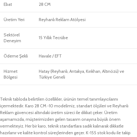
Ebat
28 CM
Üretim Yeri
Reyhanlı Reklam Atölyesi
Sektörel
15 Yıllık Tecrübe
Deneyim
Ödeme Şekli
Havale / EFT
Hizmet
Hatay (Reyhanlı, Antakya, Kırıkhan, Altınözü) ve
Bölgesi
Türkiye Geneli
Teknik tabloda belirtilen özellikler, ürünün temel tanımlayıcılarını
içermektedir. Karo 28 CM -10 modelimiz, standart ölçüleri ve Reyhanlı
Reklam güvencesi altındaki üretim süreci ile dikkat çeker. Üretim
aşamamızda, müşterimizden gelen tasarım onayına büyük önem
vermekteyiz. Her bir karo, teknik standartlara sadık kalınarak dikkatle
hazırlanır ve kalite kontrol süreçlerinden geçer. K-155 stok kodu ile takip