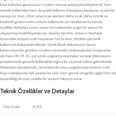
Karo kültürünü günümüzün modern mimari anlayışıyla birleştirerek, hem
estetik beklentileri hem de pratik kullanım ihtiyaçlarını karşılayan çözümler
sunuyoruz. Evin, ofisin veya ticari alanların daha sıcak, daha estetik ve
karakterli görünmesini isteyen kullanıcılar için tasarlanan bu karolar,
özellikle detaylara önem veren ve mekanında özgün bir atmosfer
oluşturmayı hedefleyenler için ideal bir tercihtir. Hatay’ın Reyhanlı
ilçesindeki atölyemizde hazırlanan her bir karo, titizlikle işlenerek
kullanıcıyla buluşturulmaktadır. Gerek klasik dekorasyon tarzını
benimseyenler gerekse modern minimalist dokunuşlardan hoşlananlar
için Karo 28 CM -10, çok yönlü uygulama avantajları sunarak dekorasyon
projelerinizde güvenle kullanabileceğiniz bir seçenek haline gelmektedir.
Mekanların duvarlarında, zeminlerinde veya vurgulanması istenen özel
köşe noktalarında fark yaratan bu ürün, hem görsel zenginlik sağlar hem de
dayanıklılığı ile uzun soluklu bir tasarım hikayesi sunar.
Teknik Özellikler ve Detaylar
Ürün Kodu
K-155