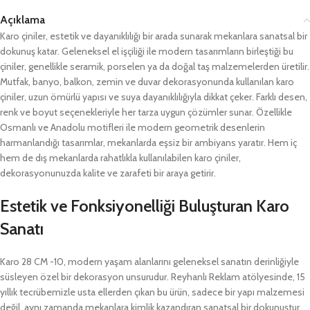
Açıklama
Karo çiniler, estetik ve dayanıklılığı bir arada sunarak mekanlara sanatsal bir
dokunuş katar. Geleneksel el işçiliği ile modern tasarımların birleştiği bu
çiniler, genellikle seramik, porselen ya da doğal taş malzemelerden üretilir.
Mutfak, banyo, balkon, zemin ve duvar dekorasyonunda kullanılan karo
çiniler, uzun ömürlü yapısı ve suya dayanıklılığıyla dikkat çeker. Farklı desen,
renk ve boyut seçenekleriyle her tarza uygun çözümler sunar. Özellikle
Osmanlı ve Anadolu motifleri ile modern geometrik desenlerin
harmanlandığı tasarımlar, mekanlarda eşsiz bir ambiyans yaratır. Hem iç
hem de dış mekanlarda rahatlıkla kullanılabilen karo çiniler,
dekorasyonunuzda kalite ve zarafeti bir araya getirir.
Estetik ve Fonksiyonelliği Buluşturan Karo
Sanatı
Karo 28 CM -10, modern yaşam alanlarını geleneksel sanatın derinliğiyle
süsleyen özel bir dekorasyon unsurudur. Reyhanlı Reklam atölyesinde, 15
yıllık tecrübemizle usta ellerden çıkan bu ürün, sadece bir yapı malzemesi
değil, aynı zamanda mekanlara kimlik kazandıran sanatsal bir dokunuştur.