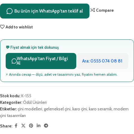
Compare
Bu ürün için WhatsApp'tan teklif al
Add to wishlist
💬 Fiyat almak için tek dokunuş
WhatsApp'tan Fiyat / Bilgi
Ara: 0555 074 08 81
Al
⚡ Anında cevap — ölçü, adet ve tasarımını yaz, fiyatını hemen alalım.
Stok kodu:
K-155
Kategoriler:
Ödül Ürünleri
Etiketler:
çini modelleri
,
geleneksel çini
,
karo çini
,
karo seramik
,
modern
çini tasarımları
Share: