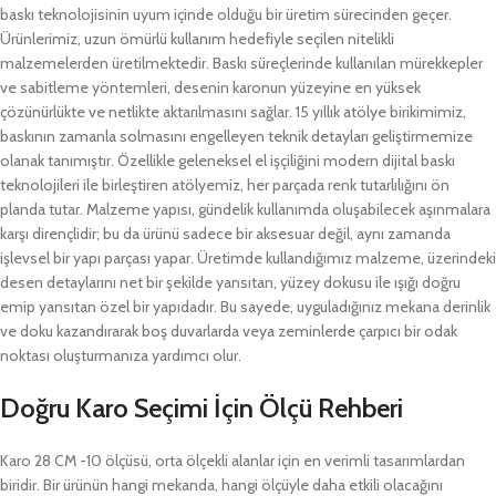
baskı teknolojisinin uyum içinde olduğu bir üretim sürecinden geçer.
Ürünlerimiz, uzun ömürlü kullanım hedefiyle seçilen nitelikli
malzemelerden üretilmektedir. Baskı süreçlerinde kullanılan mürekkepler
ve sabitleme yöntemleri, desenin karonun yüzeyine en yüksek
çözünürlükte ve netlikte aktarılmasını sağlar. 15 yıllık atölye birikimimiz,
baskının zamanla solmasını engelleyen teknik detayları geliştirmemize
olanak tanımıştır. Özellikle geleneksel el işçiliğini modern dijital baskı
teknolojileri ile birleştiren atölyemiz, her parçada renk tutarlılığını ön
planda tutar. Malzeme yapısı, gündelik kullanımda oluşabilecek aşınmalara
karşı dirençlidir; bu da ürünü sadece bir aksesuar değil, aynı zamanda
işlevsel bir yapı parçası yapar. Üretimde kullandığımız malzeme, üzerindeki
desen detaylarını net bir şekilde yansıtan, yüzey dokusu ile ışığı doğru
emip yansıtan özel bir yapıdadır. Bu sayede, uyguladığınız mekana derinlik
ve doku kazandırarak boş duvarlarda veya zeminlerde çarpıcı bir odak
noktası oluşturmanıza yardımcı olur.
Doğru Karo Seçimi İçin Ölçü Rehberi
Karo 28 CM -10 ölçüsü, orta ölçekli alanlar için en verimli tasarımlardan
biridir. Bir ürünün hangi mekanda, hangi ölçüyle daha etkili olacağını