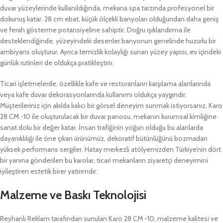
duvar yüzeylerinde kullanıldığında, mekana spa tarzında profesyonel bir
dokunuş katar. 28 cm ebat, küçük ölçekli banyoları olduğundan daha geniş
ve ferah gösterme potansiyeline sahiptir. Doğru ışıklandırma ile
desteklendiğinde, yüzeyindeki desenler banyonun genelinde huzurlu bir
ambiyans oluşturur. Ayrıca temizlik kolaylığı sunan yüzey yapısı, ev içindeki
günlük rutinleri de oldukça pratikleştirir.
Ticari işletmelerde, özellikle kafe ve restoranların karşılama alanlarında
veya kafe duvar dekorasyonlarında kullanımı oldukça yaygındır.
Müşterileriniz için akılda kalıcı bir görsel deneyim sunmak istiyorsanız, Karo
28 CM -10 ile oluşturulacak bir duvar panosu, mekanın kurumsal kimliğine
sanat dolu bir değer katar. İnsan trafiğinin yoğun olduğu bu alanlarda
dayanıklılığı ile öne çıkan ürünümüz, dekoratif bütünlüğünü bozmadan
yüksek performans sergiler. Hatay merkezli atölyemizden Türkiye’nin dört
bir yanına gönderilen bu karolar, ticari mekanların ziyaretçi deneyimini
iyileştiren estetik birer yatırımdır.
Malzeme ve Baskı Teknolojisi
Reyhanlı Reklam tarafından sunulan Karo 28 CM -10, malzeme kalitesi ve