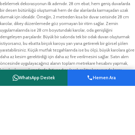
belirlemek dekorasyonun ilk adımıdır. 28 cm ebat, hem geniş duvarlarda
bir desen bütünlüğü oluşturmak hem de dar alanlarda karmaşadan uzak
durmak için idealdir. Örneğin, 2 metreden kısa bir duvar serisinde 28 cm
karolar, dikey düzenlemede göz yormayan bir ritim sağlar. Zemin
uygulamalarında ise 28 cm boyutundaki karolar, oda genişliğini
dengeleyen parçalardır. Büyük bir salonda tek bir odak duvarı oluşturmak
istiyorsanız, bu ebatta birçok karoyu yan yana getirerek bir görsel şölen
yaratabilirsiniz. Küçük mutfak tezgahlarında ise bu ölçü, büyük karolara göre
daha az kesim gerektirdiği için daha az fire verilmesini sağlar. Satın alım
öncesinde uygulayacağınız alanın toplam metrekare hesabını yapmak,
köşelerde veya kenarlarda ihtiyaç duyulacak miktar konusunda karar
vermenizi kolaylaştıracaktır. Ölçü tercihinde estetik kaygıların ötesinde,
WhatsApp Destek
Hemen Ara
Shop
Wishlist
Cart
My account
mekanın trafik akışını ve ışık alımını dikkate almak, ürünün yaşam alanınızla
bütünleşmesini sağlar.
Tasarım ve Sipariş Süreci
Reyhanlı Reklam olarak sipariş sürecini tamamen şeffaf ve güven temelli
yürütüyoruz. Ürününüzü seçtikten sonra, talep ettiğiniz tasarım detaylarını
atölyemizle paylaşırsınız. Tasarım süreci, öncelikle sizin beklentilerinizin