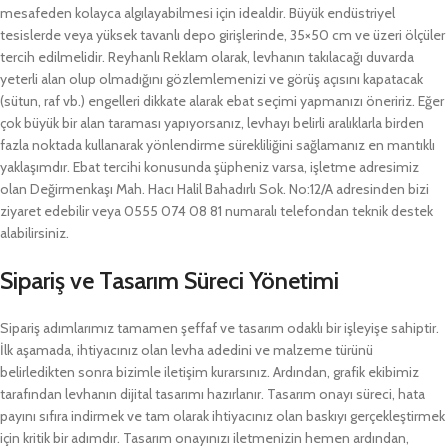
mesafeden kolayca algılayabilmesi için idealdir. Büyük endüstriyel
tesislerde veya yüksek tavanlı depo girişlerinde, 35×50 cm ve üzeri ölçüler
tercih edilmelidir. Reyhanlı Reklam olarak, levhanın takılacağı duvarda
yeterli alan olup olmadığını gözlemlemenizi ve görüş açısını kapatacak
(sütun, raf vb.) engelleri dikkate alarak ebat seçimi yapmanızı öneririz. Eğer
çok büyük bir alan taraması yapıyorsanız, levhayı belirli aralıklarla birden
fazla noktada kullanarak yönlendirme sürekliliğini sağlamanız en mantıklı
yaklaşımdır. Ebat tercihi konusunda şüpheniz varsa, işletme adresimiz
olan Değirmenkaşı Mah. Hacı Halil Bahadırlı Sok. No:12/A adresinden bizi
ziyaret edebilir veya 0555 074 08 81 numaralı telefondan teknik destek
alabilirsiniz.
Sipariş ve Tasarım Süreci Yönetimi
Sipariş adımlarımız tamamen şeffaf ve tasarım odaklı bir işleyişe sahiptir.
İlk aşamada, ihtiyacınız olan levha adedini ve malzeme türünü
belirledikten sonra bizimle iletişim kurarsınız. Ardından, grafik ekibimiz
tarafından levhanın dijital tasarımı hazırlanır. Tasarım onayı süreci, hata
payını sıfıra indirmek ve tam olarak ihtiyacınız olan baskıyı gerçekleştirmek
için kritik bir adımdır. Tasarım onayınızı iletmenizin hemen ardından,