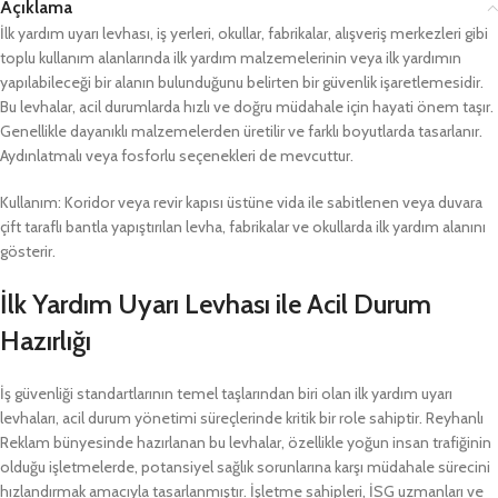
Açıklama
İlk yardım uyarı levhası, iş yerleri, okullar, fabrikalar, alışveriş merkezleri gibi
toplu kullanım alanlarında ilk yardım malzemelerinin veya ilk yardımın
yapılabileceği bir alanın bulunduğunu belirten bir güvenlik işaretlemesidir.
Bu levhalar, acil durumlarda hızlı ve doğru müdahale için hayati önem taşır.
Genellikle dayanıklı malzemelerden üretilir ve farklı boyutlarda tasarlanır.
Aydınlatmalı veya fosforlu seçenekleri de mevcuttur.
Kullanım: Koridor veya revir kapısı üstüne vida ile sabitlenen veya duvara
çift taraflı bantla yapıştırılan levha, fabrikalar ve okullarda ilk yardım alanını
gösterir.
İlk Yardım Uyarı Levhası ile Acil Durum
Hazırlığı
İş güvenliği standartlarının temel taşlarından biri olan ilk yardım uyarı
levhaları, acil durum yönetimi süreçlerinde kritik bir role sahiptir. Reyhanlı
Reklam bünyesinde hazırlanan bu levhalar, özellikle yoğun insan trafiğinin
olduğu işletmelerde, potansiyel sağlık sorunlarına karşı müdahale sürecini
hızlandırmak amacıyla tasarlanmıştır. İşletme sahipleri, İSG uzmanları ve