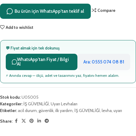
Compare
Bu ürün için WhatsApp'tan teklif al
Add to wishlist
💬 Fiyat almak için tek dokunuş
WhatsApp'tan Fiyat / Bilgi
Ara: 0555 074 08 81
Al
⚡ Anında cevap — ölçü, adet ve tasarımını yaz, fiyatını hemen alalım.
Stok kodu:
U05005
Kategoriler:
İŞ GÜVENLİĞİ
,
Uyarı Levhaları
Etiketler:
acil durum
,
güvenlik
,
ilk yardım
,
İŞ GÜVENLİĞİ
,
levha
,
uyarı
Share: