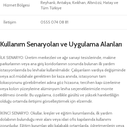
Reyhanlı, Antakya, Kırıkhan, Altınözü, Hatay ve
Hizmet Bölgesi
Tüm Türkiye
İletişim
0555 074 08 81
Kullanım Senaryoları ve Uygulama Alanları
İLK SENARYO: Üretim merkezleri ve ağır sanayi tesislerinde, makine
parkurlarının veya ana giriş koridorlarının sonunda bulunan ilk yardım
istasyonlarında bu levhalar kullanılmalıdır. Çalışanların vardiya değişiminde
veya acil müdahale gerektiren bir kaza anında, istasyonun tam
lokasyonunu görebilmeleri adına göz hizasına, tercihen kapı üzerlerine
veya kolon yüzeylerine alüminyum levha seçeneklerimizle monte
edilmesi önerilir. Bu uygulama, özellikle gürültü ve yüksek hareketliliğin
olduğu ortamda iletişimi görselleştirmek için elzemdir.
İKİNCİ SENARYO: Okullar, kreşler ve eğitim kurumlarında, ilk yardım
dolabının bulunduğu revir alanı veya idari ofis kapılarında kullanımı
zorunludur. Eğitim kurumları gibi kalabalık ortamlarda, öğretmenlerin veya