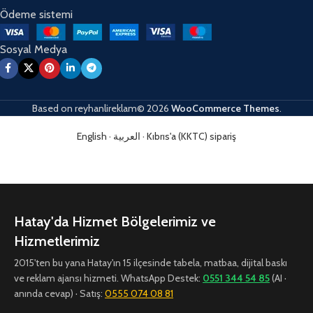
Ödeme sistemi
Sosyal Medya
Based on
reyhanlireklam© 2026
WooCommerce Themes
.
English
·
العربية
·
Kıbrıs'a (KKTC) sipariş
Hatay'da Hizmet Bölgelerimiz ve
Hizmetlerimiz
2015'ten bu yana Hatay'ın 15 ilçesinde tabela, matbaa, dijital baskı
ve reklam ajansı hizmeti. WhatsApp Destek:
0551 344 54 85
(AI ·
anında cevap) · Satış:
0555 074 08 81