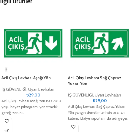
İlgili ürünler
Acil Çıkış Levhası Aşağı Yön
Acil Çıkış Levhası Sağ Çapraz
Yukarı Yön
İŞ GÜVENLİĞİ
,
Uyarı Levhaları
₺
29,00
İŞ GÜVENLİĞİ
,
Uyarı Levhaları
₺
29,00
Acil Çıkış Levhası Aşağı Yön ISO 7010
Acil Çıkış Levhası Sağ Çapraz Yukarı
yeşil-beyaz piktogram, yönetmelik
Yön yangın denetimlerinde aranan
gereği zorunlu.
kalem; itfaiye raporlarında adı geçer.