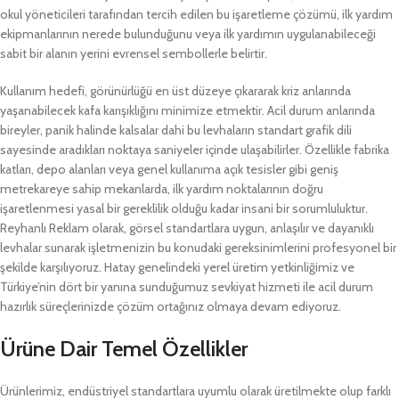
okul yöneticileri tarafından tercih edilen bu işaretleme çözümü, ilk yardım
ekipmanlarının nerede bulunduğunu veya ilk yardımın uygulanabileceği
sabit bir alanın yerini evrensel sembollerle belirtir.
Kullanım hedefi, görünürlüğü en üst düzeye çıkararak kriz anlarında
yaşanabilecek kafa karışıklığını minimize etmektir. Acil durum anlarında
bireyler, panik halinde kalsalar dahi bu levhaların standart grafik dili
sayesinde aradıkları noktaya saniyeler içinde ulaşabilirler. Özellikle fabrika
katları, depo alanları veya genel kullanıma açık tesisler gibi geniş
metrekareye sahip mekanlarda, ilk yardım noktalarının doğru
işaretlenmesi yasal bir gereklilik olduğu kadar insani bir sorumluluktur.
Reyhanlı Reklam olarak, görsel standartlara uygun, anlaşılır ve dayanıklı
levhalar sunarak işletmenizin bu konudaki gereksinimlerini profesyonel bir
şekilde karşılıyoruz. Hatay genelindeki yerel üretim yetkinliğimiz ve
Türkiye’nin dört bir yanına sunduğumuz sevkiyat hizmeti ile acil durum
hazırlık süreçlerinizde çözüm ortağınız olmaya devam ediyoruz.
Ürüne Dair Temel Özellikler
Ürünlerimiz, endüstriyel standartlara uyumlu olarak üretilmekte olup farklı