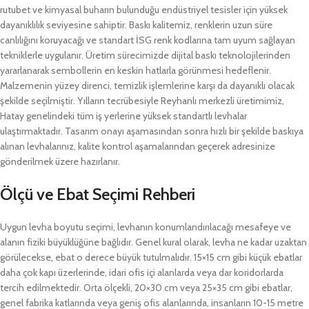
rutubet ve kimyasal buharın bulunduğu endüstriyel tesisler için yüksek
dayanıklılık seviyesine sahiptir. Baskı kalitemiz, renklerin uzun süre
canlılığını koruyacağı ve standart İSG renk kodlarına tam uyum sağlayan
tekniklerle uygulanır. Üretim sürecimizde dijital baskı teknolojilerinden
yararlanarak sembollerin en keskin hatlarla görünmesi hedeflenir.
Malzemenin yüzey direnci, temizlik işlemlerine karşı da dayanıklı olacak
şekilde seçilmiştir. Yılların tecrübesiyle Reyhanlı merkezli üretimimiz,
Hatay genelindeki tüm iş yerlerine yüksek standartlı levhalar
ulaştırmaktadır. Tasarım onayı aşamasından sonra hızlı bir şekilde baskıya
alınan levhalarınız, kalite kontrol aşamalarından geçerek adresinize
gönderilmek üzere hazırlanır.
Ölçü ve Ebat Seçimi Rehberi
Uygun levha boyutu seçimi, levhanın konumlandırılacağı mesafeye ve
alanın fiziki büyüklüğüne bağlıdır. Genel kural olarak, levha ne kadar uzaktan
görülecekse, ebat o derece büyük tutulmalıdır. 15×15 cm gibi küçük ebatlar
daha çok kapı üzerlerinde, idari ofis içi alanlarda veya dar koridorlarda
tercih edilmektedir. Orta ölçekli, 20×30 cm veya 25×35 cm gibi ebatlar,
genel fabrika katlarında veya geniş ofis alanlarında, insanların 10-15 metre