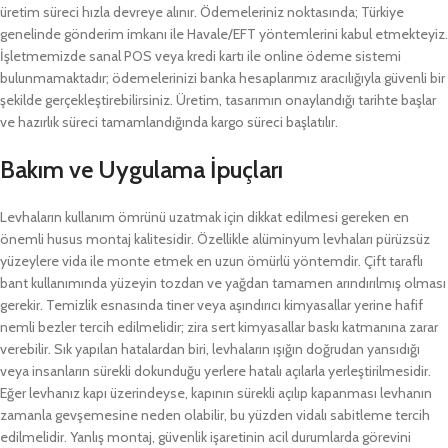
üretim süreci hızla devreye alınır. Ödemeleriniz noktasında; Türkiye
genelinde gönderim imkanı ile Havale/EFT yöntemlerini kabul etmekteyiz.
İşletmemizde sanal POS veya kredi kartı ile online ödeme sistemi
bulunmamaktadır; ödemelerinizi banka hesaplarımız aracılığıyla güvenli bir
şekilde gerçekleştirebilirsiniz. Üretim, tasarımın onaylandığı tarihte başlar
ve hazırlık süreci tamamlandığında kargo süreci başlatılır.
Bakım ve Uygulama İpuçları
Levhaların kullanım ömrünü uzatmak için dikkat edilmesi gereken en
önemli husus montaj kalitesidir. Özellikle alüminyum levhaları pürüzsüz
yüzeylere vida ile monte etmek en uzun ömürlü yöntemdir. Çift taraflı
bant kullanımında yüzeyin tozdan ve yağdan tamamen arındırılmış olması
gerekir. Temizlik esnasında tiner veya aşındırıcı kimyasallar yerine hafif
nemli bezler tercih edilmelidir; zira sert kimyasallar baskı katmanına zarar
verebilir. Sık yapılan hatalardan biri, levhaların ışığın doğrudan yansıdığı
veya insanların sürekli dokunduğu yerlere hatalı açılarla yerleştirilmesidir.
Eğer levhanız kapı üzerindeyse, kapının sürekli açılıp kapanması levhanın
zamanla gevşemesine neden olabilir, bu yüzden vidalı sabitleme tercih
edilmelidir. Yanlış montaj, güvenlik işaretinin acil durumlarda görevini