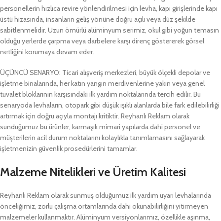
personellerin hızlıca revire yönlendirilmesi için levha, kapı girişlerinde kapı
üstü hizasında, insanların geliş yönüne doğru açılı veya düz şekilde
sabitlenmelidir. Uzun ömürlü alüminyum serimiz, okul gibi yoğun temasın
olduğu yerlerde çarpma veya darbelere karşı direnç göstererek görsel
netliğini korumaya devam eder.
ÜÇÜNCÜ SENARYO: Ticari alışveriş merkezleri, büyük ölçekli depolar ve
işletme binalarında, her katın yangın merdivenlerine yakın veya genel
tuvalet bloklarının karşısındaki ilk yardım noktalarında tercih edilir. Bu
senaryoda levhaların, otopark gibi düşük ışıklı alanlarda bile fark edilebilirliği
artırmak için doğru açıyla montajı kritiktir. Reyhanlı Reklam olarak
sunduğumuz bu ürünler, karmaşık mimari yapılarda dahi personel ve
müşterilerin acil durum noktalarını kolaylıkla tanımlamasını sağlayarak
işletmenizin güvenlik prosedürlerini tamamlar.
Malzeme Nitelikleri ve Üretim Kalitesi
Reyhanlı Reklam olarak sunmuş olduğumuz ilk yardım uyarı levhalarında
önceliğimiz, zorlu çalışma ortamlarında dahi okunabilirliğini yitirmeyen
malzemeler kullanmaktır. Alüminyum versiyonlarımız, özellikle aşınma,