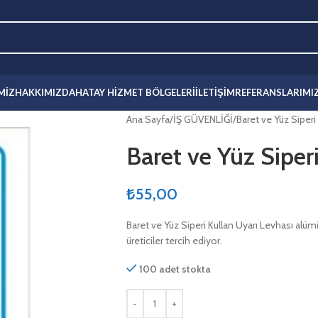
MIZ
HAKKIMIZDA
HATAY HIZMET BÖLGELERI
İLETIŞIM
REFERANSLARIMI
Ana Sayfa
İŞ GÜVENLİĞİ
Baret ve Yüz Siperi
Baret ve Yüz Siper
₺
55,00
Baret ve Yüz Siperi Kullan Uyarı Levhası alü
üreticiler tercih ediyor.
100 adet stokta