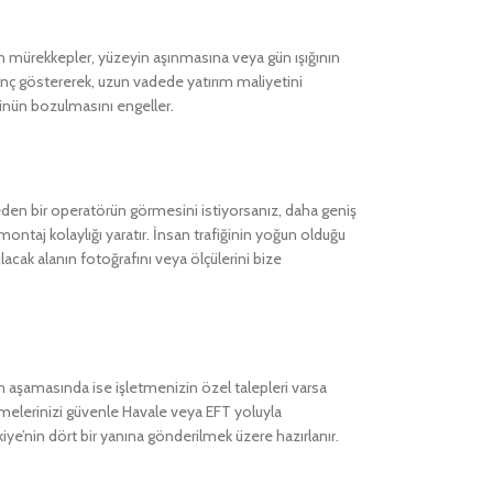
ılan mürekkepler, yüzeyin aşınmasına veya gün ışığının
renç göstererek, uzun vadede yatırım maliyetini
tünün bozulmasını engeller.
eden bir operatörün görmesini istiyorsanız, daha geniş
ontaj kolaylığı yaratır. İnsan trafiğinin yoğun olduğu
lacak alanın fotoğrafını veya ölçülerini bize
ım aşamasında ise işletmenizin özel talepleri varsa
demelerinizi güvenle Havale veya EFT yoluyla
ye’nin dört bir yanına gönderilmek üzere hazırlanır.