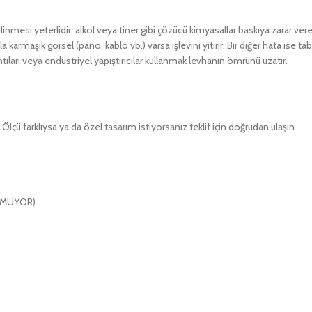
linmesi yeterlidir; alkol veya tiner gibi çözücü kimyasallar baskıya zarar vere
 karmaşık görsel (pano, kablo vb.) varsa işlevini yitirir. Bir diğer hata ise 
ları veya endüstriyel yapıştırıcılar kullanmak levhanın ömrünü uzatır.
lçü farklıysa ya da özel tasarım istiyorsanız teklif için doğrudan ulaşın.
ULMUYOR)