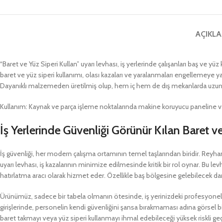
AÇIKL
“Baret ve Yüz Siperi Kullan” uyarı levhası, iş yerlerinde çalışanları baş ve yü
baret ve yüz siperi kullanımı, olası kazaları ve yaralanmaları engellemeye yardı
Dayanıklı malzemeden üretilmiş olup, hem iç hem de dış mekanlarda uzun sü
Kullanım: Kaynak ve parça işleme noktalarında makine koruyucu paneline veya iş
İş Yerlerinde Güvenliği Görünür Kılan Baret v
İş güvenliği, her modern çalışma ortamının temel taşlarından biridir. Reyhan
uyarı levhası, iş kazalarının minimize edilmesinde kritik bir rol oynar. Bu le
hatırlatma aracı olarak hizmet eder. Özellikle baş bölgesine gelebilecek darb
Ürünümüz, sadece bir tabela olmanın ötesinde, iş yerinizdeki profesyonel g
girişlerinde, personelin kendi güvenliğini şansa bırakmaması adına görsel bir
baret takmayı veya yüz siperi kullanmayı ihmal edebileceği yüksek riskli geçi