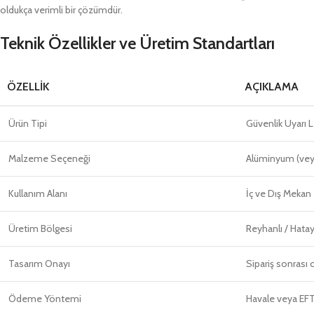
oldukça verimli bir çözümdür.
Teknik Özellikler ve Üretim Standartları
ÖZELLIK
AÇIKLAMA
Ürün Tipi
Güvenlik Uyarı 
Malzeme Seçeneği
Alüminyum (veya
Kullanım Alanı
İç ve Dış Mekan
Üretim Bölgesi
Reyhanlı / Hata
Tasarım Onayı
Sipariş sonrası 
Ödeme Yöntemi
Havale veya EF