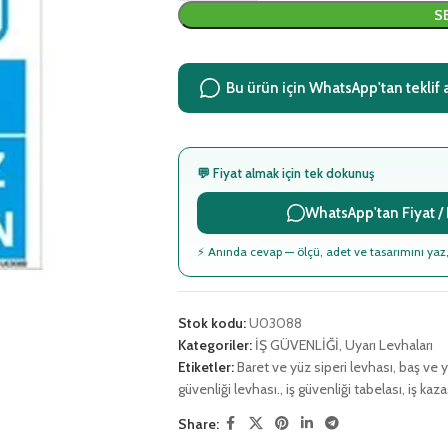
S
Bu ürün için WhatsApp'tan teklif 
💬 Fiyat almak için tek dokunuş
WhatsApp'tan Fiyat / B
⚡ Anında cevap — ölçü, adet ve tasarımını yaz,
Stok kodu:
U03088
Kategoriler:
İŞ GÜVENLİĞİ
,
Uyarı Levhaları
Etiketler:
Baret ve yüz siperi levhası
,
baş ve 
güvenliği levhası.
,
iş güvenliği tabelası
,
iş kaz
Share: