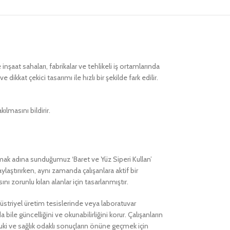
nşaat sahaları, fabrikalar ve tehlikeli iş ortamlarında
ikkat çekici tasarımı ile hızlı bir şekilde fark edilir.
ılmasını bildirir.
rumak adına sunduğumuz ‘Baret ve Yüz Siperi Kullan’
ylaştırırken, aynı zamanda çalışanlara aktif bir
 zorunlu kılan alanlar için tasarlanmıştır.
üstriyel üretim tesislerinde veya laboratuvar
ile güncelliğini ve okunabilirliğini korur. Çalışanların
ukuki ve sağlık odaklı sonuçların önüne geçmek için