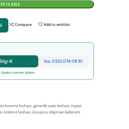
EPETE EKLE
Compare
Add to wishlist
al
ilgi Al
Ara: 0555 074 08 81
 fiyatını hemen alalım.
yüz koruma levhası
,
güvenlik uyarı levhası
,
inşaat
ası önleme levhası
,
koruyucu ekipman kullanımı