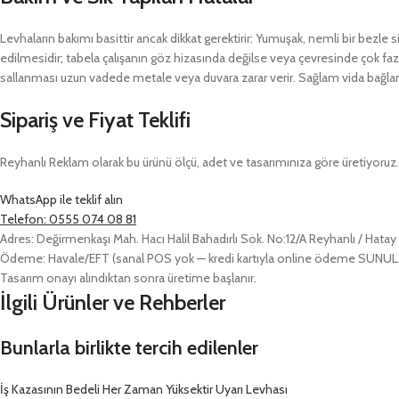
Levhaların bakımı basittir ancak dikkat gerektirir: Yumuşak, nemli bir bezle si
edilmesidir; tabela çalışanın göz hizasında değilse veya çevresinde çok fazla
sallanması uzun vadede metale veya duvara zarar verir. Sağlam vida bağlantı
Sipariş ve Fiyat Teklifi
Reyhanlı Reklam olarak bu ürünü ölçü, adet ve tasarımınıza göre üretiyoruz. Ö
WhatsApp ile teklif alın
Telefon: 0555 074 08 81
Adres: Değirmenkaşı Mah. Hacı Halil Bahadırlı Sok. No:12/A Reyhanlı / Hatay
Ödeme: Havale/EFT (sanal POS yok — kredi kartıyla online ödeme SUN
Tasarım onayı alındıktan sonra üretime başlanır.
İlgili Ürünler ve Rehberler
Bunlarla birlikte tercih edilenler
İş Kazasının Bedeli Her Zaman Yüksektir Uyarı Levhası