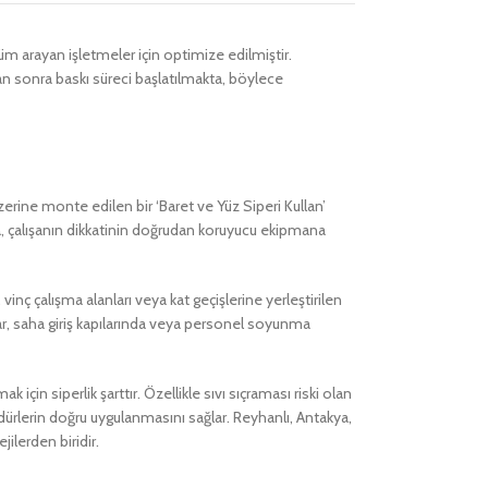
üm arayan işletmeler için optimize edilmiştir.
tan sonra baskı süreci başlatılmakta, böylece
zerine monte edilen bir ‘Baret ve Yüz Siperi Kullan’
a, çalışanın dikkatinin doğrudan koruyucu ekipmana
inç çalışma alanları veya kat geçişlerine yerleştirilen
alar, saha giriş kapılarında veya personel soyunma
n siperlik şarttır. Özellikle sıvı sıçraması riski olan
ürlerin doğru uygulanmasını sağlar. Reyhanlı, Antakya,
ilerden biridir.