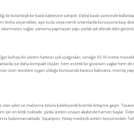
 ile bütünleşik bir baskı kalitesine sahiptir. Dijital baskı sürecinde kullan
nyum levha seçenekleri, aşırı tozlu veya nemli ortamlarda korozyona karşı di
e okunmasını sağlar, yansıma yapmayan yapı, parlak ışık altında dahi görün
 Eğer levhayı bir üretim hattının çok uzağından, örneğin 10-15 metre mesaf
 alanlarda ise daha kompakt ölçüler, hem estetik bir görünüm sağlar hem de m
lçünün sizin tesislere uygun olduğu konusunda kararsız kalırsanız, montaj yapı
ınız olan adet ve malzeme türünü belirleyerek bizimle iletişime geçin. Tasar
ı bizim için en kritik noktadır; çünkü üretim onayın akabinde hemen başlar. Ö
ğimiz bulunmamaktadır. Siparişiniz, Hatay merkezli üretim tesisimizden Türki