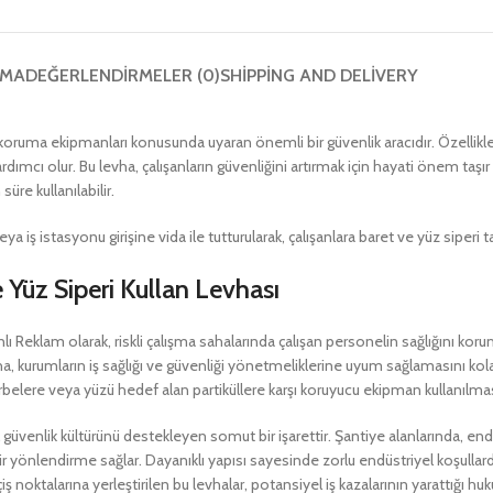
AMA
DEĞERLENDIRMELER (0)
SHIPPING AND DELIVERY
z koruma ekipmanları konusunda uyaran önemli bir güvenlik aracıdır. Özellikle i
mcı olur. Bu levha, çalışanların güvenliğini artırmak için hayati önem taşır ve d
re kullanılabilir.
 istasyonu girişine vida ile tutturularak, çalışanlara baret ve yüz siperi tak
e Yüz Siperi Kullan Levhası
lı Reklam olarak, riskli çalışma sahalarında çalışan personelin sağlığını ko
vha, kurumların iş sağlığı ve güvenliği yönetmeliklerine uyum sağlamasını kola
elere veya yüzü hedef alan partiküllere karşı koruyucu ekipman kullanılmasını
üvenlik kültürünü destekleyen somut bir işarettir. Şantiye alanlarında, end
 yönlendirme sağlar. Dayanıklı yapısı sayesinde zorlu endüstriyel koşullarda b
ş noktalarına yerleştirilen bu levhalar, potansiyel iş kazalarının yarattığı h