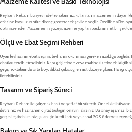
Malzeme Kalitesi ve Baskı Teknolojisi
Reyhanlı Reklam bünyesinde levhalarımız, kullanılan malzemenin dayanıklılığı
etkisine karşı uzun süre direnç gösterecek şekilde seçilir. Özellikle alümi
optimize eder. Malzemenin yüzeyi, üzerine yapılan baskının net bir şekild
Ölçü ve Ebat Seçimi Rehberi
Uyarı levhasının ebat seçimi, levhanın okunması gereken uzaklığa bağlıdır.
ebatları tercih etmelisiniz. Kapı girişlerinde veya makine üzerindeki küçük
geçiş noktalarında orta boy, dikkat çekiciliği en üst düzeye çıkarır. Hangi ö
iletebilirsiniz.
Tasarım ve Sipariş Süreci
Reyhanlı Reklam ile çalışmak basit ve şeffaf bir süreçtir. Öncelikle ihtiyac
iletirsiniz ve hazırlanan dijital taslağın onayını alırsınız. Bu onay aşamas
gerçekleştirebilirsiniz; şu an için kredi kartı veya sanal POS ödeme seçene
Bakım ve Sık Yapılan Hatalar