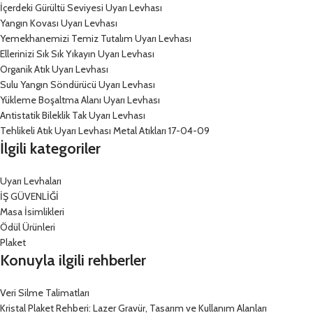
İçerdeki Gürültü Seviyesi Uyarı Levhası
Yangın Kovası Uyarı Levhası
Yemekhanemizi Temiz Tutalım Uyarı Levhası
Ellerinizi Sık Sık Yıkayın Uyarı Levhası
Organik Atık Uyarı Levhası
Sulu Yangın Söndürücü Uyarı Levhası
Yükleme Boşaltma Alanı Uyarı Levhası
Antistatik Bileklik Tak Uyarı Levhası
Tehlikeli Atık Uyarı Levhası Metal Atıkları 17-04-09
İlgili kategoriler
Uyarı Levhaları
İŞ GÜVENLİĞİ
Masa İsimlikleri
Ödül Ürünleri
Plaket
Konuyla ilgili rehberler
Veri Silme Talimatları
Kristal Plaket Rehberi: Lazer Gravür, Tasarım ve Kullanım Alanları