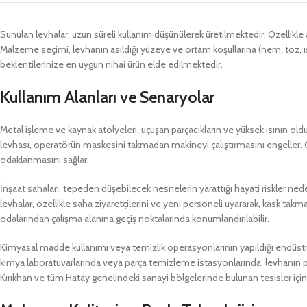
Sunulan levhalar, uzun süreli kullanım düşünülerek üretilmektedir. Özellikle
Malzeme seçimi, levhanın asıldığı yüzeye ve ortam koşullarına (nem, toz, ısı
beklentilerinize en uygun nihai ürün elde edilmektedir.
Kullanım Alanları ve Senaryolar
Metal işleme ve kaynak atölyeleri, uçuşan parçacıkların ve yüksek ısının old
levhası, operatörün maskesini takmadan makineyi çalıştırmasını engeller. G
odaklanmasını sağlar.
İnşaat sahaları, tepeden düşebilecek nesnelerin yarattığı hayati riskler neden
levhalar, özellikle saha ziyaretçilerini ve yeni personeli uyararak, kask takm
odalarından çalışma alanına geçiş noktalarında konumlandırılabilir.
Kimyasal madde kullanımı veya temizlik operasyonlarının yapıldığı endüstriye
kimya laboratuvarlarında veya parça temizleme istasyonlarında, levhanın pe
Kırıkhan ve tüm Hatay genelindeki sanayi bölgelerinde bulunan tesisler için 