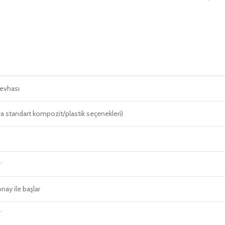
Levhası
 standart kompozit/plastik seçenekleri)
y
onay ile başlar
T