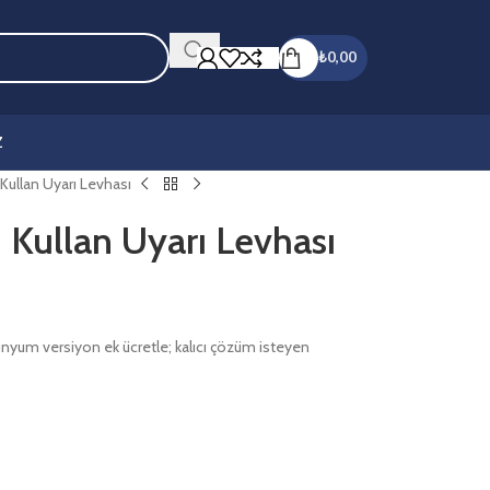
₺
0,00
Z
 Kullan Uyarı Levhası
i Kullan Uyarı Levhası
minyum versiyon ek ücretle; kalıcı çözüm isteyen