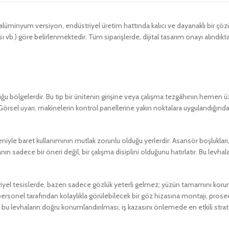
 alüminyum versiyon, endüstriyel üretim hattında kalıcı ve dayanaklı bir çöz
 vb.) göre belirlenmektedir. Tüm siparişlerde, dijital tasarım onayı alındık
uğu bölgelerdir. Bu tip bir ünitenin girişine veya çalışma tezgâhının hemen ü
örsel uyarı, makinelerin kontrol panellerine yakın noktalara uygulandığınd
iyle baret kullanımının mutlak zorunlu olduğu yerlerdir. Asansör boşlukları, v
anın sadece bir öneri değil, bir çalışma disiplini olduğunu hatırlatır. Bu levh
l tesislerde, bazen sadece gözlük yeterli gelmez; yüzün tamamını korumak içi
rsonel tarafından kolaylıkla görülebilecek bir göz hizasına montajı, prosed
bu levhaların doğru konumlandırılması, iş kazasını önlemede en etkili stratej