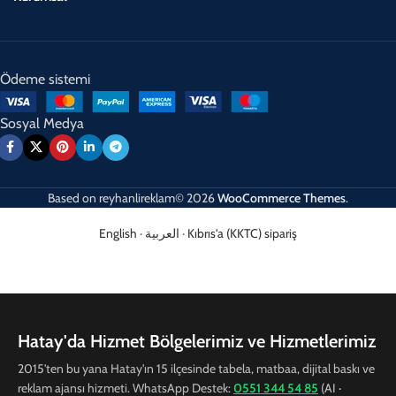
Ödeme sistemi
Sosyal Medya
Based on
reyhanlireklam© 2026
WooCommerce Themes
.
English
·
العربية
·
Kıbrıs'a (KKTC) sipariş
Hatay'da Hizmet Bölgelerimiz ve Hizmetlerimiz
2015'ten bu yana Hatay'ın 15 ilçesinde tabela, matbaa, dijital baskı ve
reklam ajansı hizmeti. WhatsApp Destek:
0551 344 54 85
(AI ·