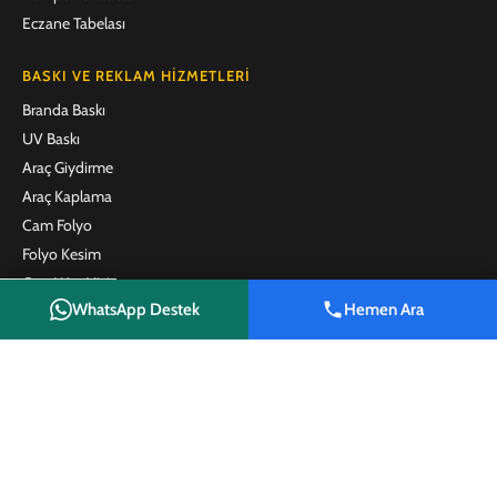
Eczane Tabelası
BASKI VE REKLAM HIZMETLERI
Branda Baskı
UV Baskı
Araç Giydirme
Araç Kaplama
Cam Folyo
Folyo Kesim
One Way Vision
WhatsApp Destek
Hemen Ara
Emlak Brandası
Shop
Wishlist
Cart
My account
Emlak Afişi
Satılık Tabelası
Kafe ve Restoran Menü Baskı
Plaket
Promosyon Ürünleri