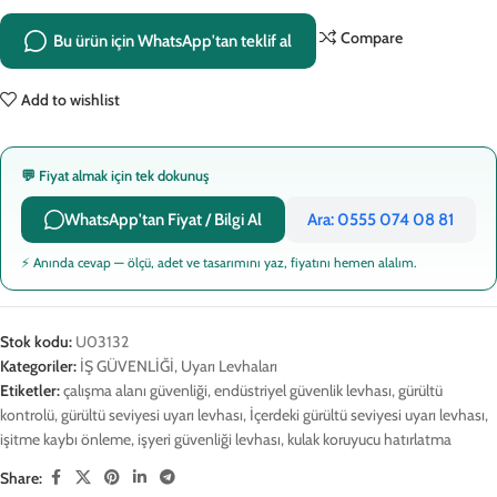
Compare
Bu ürün için WhatsApp'tan teklif al
Add to wishlist
💬 Fiyat almak için tek dokunuş
WhatsApp'tan Fiyat / Bilgi Al
Ara: 0555 074 08 81
⚡ Anında cevap — ölçü, adet ve tasarımını yaz, fiyatını hemen alalım.
Stok kodu:
U03132
Kategoriler:
İŞ GÜVENLİĞİ
,
Uyarı Levhaları
Etiketler:
çalışma alanı güvenliği
,
endüstriyel güvenlik levhası
,
gürültü
kontrolü
,
gürültü seviyesi uyarı levhası
,
İçerdeki gürültü seviyesi uyarı levhası
,
işitme kaybı önleme
,
işyeri güvenliği levhası
,
kulak koruyucu hatırlatma
Share: