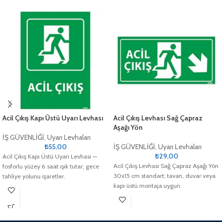
Acil Çıkış Kapı Üstü Uyarı Levhası
Acil Çıkış Levhası Sağ Çapraz
Aşağı Yön
İŞ GÜVENLİĞİ
,
Uyarı Levhaları
₺
55,00
İŞ GÜVENLİĞİ
,
Uyarı Levhaları
₺
29,00
Acil Çıkış Kapı Üstü Uyarı Levhası —
Acil Çıkış Levhası Sağ Çapraz Aşağı Yön
fosforlu yüzey 6 saat ışık tutar; gece
30x15 cm standart; tavan, duvar veya
tahliye yolunu işaretler.
kapı üstü montaja uygun.