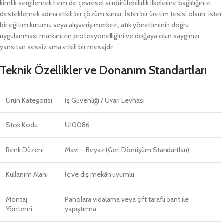
kimlik sergilemek hem de çevresel sürdürülebilirlik ilkelerine bağlılığınızı
desteklemek adına etkili bir çözüm sunar. İster bir üretim tesisi olsun, ister
bir eğitim kurumu veya alışveriş merkezi; atık yönetiminin doğru
uygulanması markanızın profesyonelliğini ve doğaya olan saygınızı
yansıtan sessiz ama etkili bir mesajdır.
Teknik Özellikler ve Donanım Standartları
Ürün Kategorisi
İş Güvenliği / Uyarı Levhası
Stok Kodu
U10086
Renk Düzeni
Mavi – Beyaz (Geri Dönüşüm Standartları)
Kullanım Alanı
İç ve dış mekân uyumlu
Montaj
Panolara vidalama veya çift taraflı bant ile
Yöntemi
yapıştırma