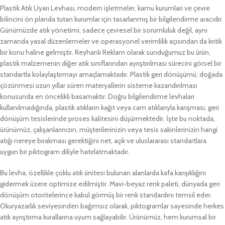
Plastik Atık Uyarı Levhası, modern işletmeler, kamu kurumları ve çevre
bilincini ön planda tutan kurumlar için tasarlanmış bir bilgilendirme aracıdır.
Günümüzde atık yönetimi, sadece çevresel bir sorumluluk değil, aynı
zamanda yasal düzenlemeler ve operasyonel verimlilik açısından da kritik
bir konu haline gelmiştir. Reyhanlı Reklam olarak sunduğumuz bu ürün,
plastik malzemenin diğer atık sınıflarından ayrıştırılması sürecini görsel bir
standartla kolaylaştırmayı amaçlamaktadır. Plastik geri dönüşümü, doğada
çözünmesi uzun yıllar süren materyallerin sisteme kazandırılması
konusunda en öncelikli basamaktır. Doğru bilgilendirme levhaları
kullanılmadığında, plastik atıkların kağıt veya cam atıklarıyla karışması, geri
dönüşüm tesislerinde proses kalitesini düşürmektedir. İşte bu noktada,
ürünümüz, çalışanlarınızın, müşterilerinizin veya tesis sakinlerinizin hangi
atığı nereye bırakması gerektiğini net, açık ve uluslararası standartlara
uygun bir piktogram diliyle hatırlatmaktadır.
Bu levha, özellikle çoklu atık ünitesi bulunan alanlarda kafa karışıklığını
gidermek üzere optimize edilmiştir. Mavi-beyaz renk paleti, dünyada geri
dönüşüm otoritelerince kabul görmüş bir renk standardını temsil eder.
Okuryazarlık seviyesinden bağımsız olarak, piktogramlar sayesinde herkes
atık ayrıştırma kurallarına uyum sağlayabilir. Ürünümüz, hem kurumsal bir