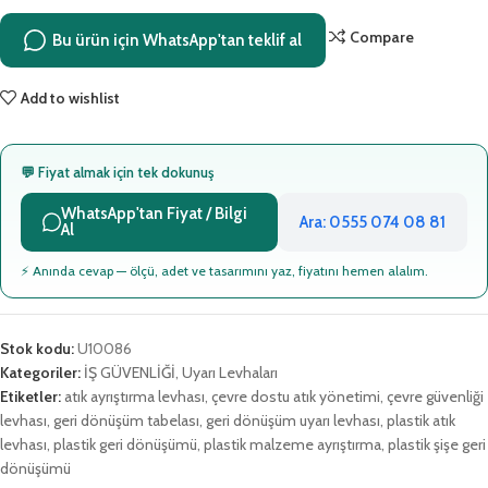
Compare
Bu ürün için WhatsApp'tan teklif al
Add to wishlist
💬 Fiyat almak için tek dokunuş
WhatsApp'tan Fiyat / Bilgi
Ara: 0555 074 08 81
Al
⚡ Anında cevap — ölçü, adet ve tasarımını yaz, fiyatını hemen alalım.
Stok kodu:
U10086
Kategoriler:
İŞ GÜVENLİĞİ
,
Uyarı Levhaları
Etiketler:
atık ayrıştırma levhası
,
çevre dostu atık yönetimi
,
çevre güvenliği
levhası
,
geri dönüşüm tabelası
,
geri dönüşüm uyarı levhası
,
plastik atık
levhası
,
plastik geri dönüşümü
,
plastik malzeme ayrıştırma
,
plastik şişe geri
dönüşümü