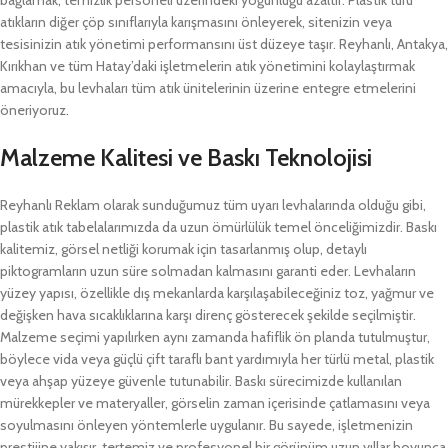
bağlamak, temizlik personeli üzerindeki yoğunluğu azaltır. Plastik türü
atıkların diğer çöp sınıflarıyla karışmasını önleyerek, sitenizin veya
tesisinizin atık yönetimi performansını üst düzeye taşır. Reyhanlı, Antakya,
Kırıkhan ve tüm Hatay’daki işletmelerin atık yönetimini kolaylaştırmak
amacıyla, bu levhaları tüm atık ünitelerinin üzerine entegre etmelerini
öneriyoruz.
Malzeme Kalitesi ve Baskı Teknolojisi
Reyhanlı Reklam olarak sunduğumuz tüm uyarı levhalarında olduğu gibi,
plastik atık tabelalarımızda da uzun ömürlülük temel önceliğimizdir. Baskı
kalitemiz, görsel netliği korumak için tasarlanmış olup, detaylı
piktogramların uzun süre solmadan kalmasını garanti eder. Levhaların
yüzey yapısı, özellikle dış mekanlarda karşılaşabileceğiniz toz, yağmur ve
değişken hava sıcaklıklarına karşı direnç gösterecek şekilde seçilmiştir.
Malzeme seçimi yapılırken aynı zamanda hafiflik ön planda tutulmuştur,
böylece vida veya güçlü çift taraflı bant yardımıyla her türlü metal, plastik
veya ahşap yüzeye güvenle tutunabilir. Baskı sürecimizde kullanılan
mürekkepler ve materyaller, görselin zaman içerisinde çatlamasını veya
soyulmasını önleyen yöntemlerle uygulanır. Bu sayede, işletmenizin
prestijine yakışır, tertemiz ve profesyonel bir görünüm uzun yıllar boyunca