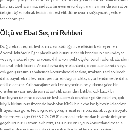
korunur. Levhalarımız, sadece bir uyarı aracı değil, aynı zamanda görsel bir
iletişim öğesi olarak tesisinizin estetik diline uyum sağlayacak şekilde
tasarlanmıştır.
Ölçü ve Ebat Seçimi Rehberi
Doğru ebat seçimi, levhanın okunabilirliğini ve etkisini belirleyen en
önemli faktördür. Eğer plastik atık kutunuz dar bir koridorun sonundaysa
veya iç mekanda yer alıyorsa, daha kompakt ölçüler tercih ederek alandan
tasarruf edebilirsiniz. Ancak levha dış mekanlarda, depo alanlarında veya
çok geniş üretim sahalarında konumlandırılacaksa, uzaktan seçilebilecek
daha büyük ebatlı levhalar, personeli doğru noktaya yönlendirmede daha
etkili olacaktır. Kullanacağınız atık konteynerinin boyutlarına göre bir
oranlama yapmak da görsel estetik açısından kritiktir; çok küçük bir
konteyner üzerine devasa bir levha asmak orantısız görünebilirken, çok
büyük bir kutunun üzerinde kaybolan küçük bir levha ise işlevsiz kalacaktır.
İhtiyacınıza göre, tesis içindeki görüş mesafesini baz alarak uygun boyutu
belirlememiz için 0555 074 08 81 numaralı telefondan bizimle iletişime
geçebilirsiniz. Uzman ekibimiz, tesisinize en uygun konumlandırma ve
boyutlandırma konusunda size rehberlik etmekten memnuniyet