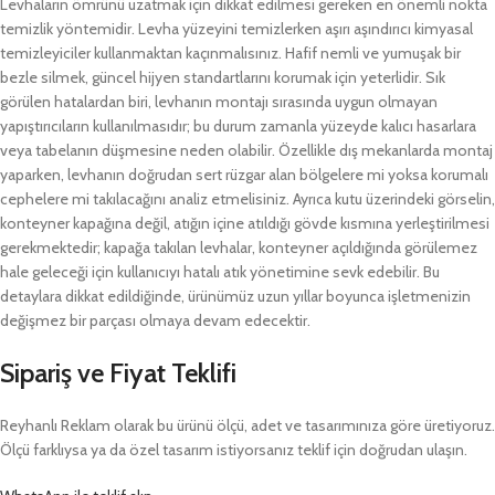
Levhaların ömrünü uzatmak için dikkat edilmesi gereken en önemli nokta
temizlik yöntemidir. Levha yüzeyini temizlerken aşırı aşındırıcı kimyasal
temizleyiciler kullanmaktan kaçınmalısınız. Hafif nemli ve yumuşak bir
bezle silmek, güncel hijyen standartlarını korumak için yeterlidir. Sık
görülen hatalardan biri, levhanın montajı sırasında uygun olmayan
yapıştırıcıların kullanılmasıdır; bu durum zamanla yüzeyde kalıcı hasarlara
veya tabelanın düşmesine neden olabilir. Özellikle dış mekanlarda montaj
yaparken, levhanın doğrudan sert rüzgar alan bölgelere mi yoksa korumalı
cephelere mi takılacağını analiz etmelisiniz. Ayrıca kutu üzerindeki görselin,
konteyner kapağına değil, atığın içine atıldığı gövde kısmına yerleştirilmesi
gerekmektedir; kapağa takılan levhalar, konteyner açıldığında görülemez
hale geleceği için kullanıcıyı hatalı atık yönetimine sevk edebilir. Bu
detaylara dikkat edildiğinde, ürünümüz uzun yıllar boyunca işletmenizin
değişmez bir parçası olmaya devam edecektir.
Sipariş ve Fiyat Teklifi
Reyhanlı Reklam olarak bu ürünü ölçü, adet ve tasarımınıza göre üretiyoruz.
Ölçü farklıysa ya da özel tasarım istiyorsanız teklif için doğrudan ulaşın.