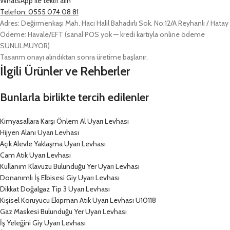
WhatsApp ile teklif alın
Telefon: 0555 074 08 81
Adres: Değirmenkaşı Mah. Hacı Halil Bahadırlı Sok. No:12/A Reyhanlı / Hatay
Ödeme: Havale/EFT (sanal POS yok — kredi kartıyla online ödeme
SUNULMUYOR)
Tasarım onayı alındıktan sonra üretime başlanır.
İlgili Ürünler ve Rehberler
Bunlarla birlikte tercih edilenler
Kimyasallara Karşı Önlem Al Uyarı Levhası
Hijyen Alanı Uyarı Levhası
Açık Alevle Yaklaşma Uyarı Levhası
Cam Atık Uyarı Levhası
Kullanım Klavuzu Bulunduğu Yer Uyarı Levhası
Donanımlı İş Elbisesi Giy Uyarı Levhası
Dikkat Doğalgaz Tip 3 Uyarı Levhası
Kişisel Koruyucu Ekipman Atık Uyarı Levhası U10118
Gaz Maskesi Bulunduğu Yer Uyarı Levhası
İş Yeleğini Giy Uyarı Levhası