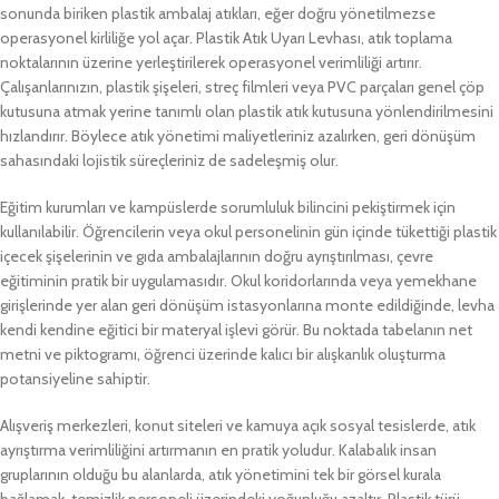
sonunda biriken plastik ambalaj atıkları, eğer doğru yönetilmezse
operasyonel kirliliğe yol açar. Plastik Atık Uyarı Levhası, atık toplama
noktalarının üzerine yerleştirilerek operasyonel verimliliği artırır.
Çalışanlarınızın, plastik şişeleri, streç filmleri veya PVC parçaları genel çöp
kutusuna atmak yerine tanımlı olan plastik atık kutusuna yönlendirilmesini
hızlandırır. Böylece atık yönetimi maliyetleriniz azalırken, geri dönüşüm
sahasındaki lojistik süreçleriniz de sadeleşmiş olur.
Eğitim kurumları ve kampüslerde sorumluluk bilincini pekiştirmek için
kullanılabilir. Öğrencilerin veya okul personelinin gün içinde tükettiği plastik
içecek şişelerinin ve gıda ambalajlarının doğru ayrıştırılması, çevre
eğitiminin pratik bir uygulamasıdır. Okul koridorlarında veya yemekhane
girişlerinde yer alan geri dönüşüm istasyonlarına monte edildiğinde, levha
kendi kendine eğitici bir materyal işlevi görür. Bu noktada tabelanın net
metni ve piktogramı, öğrenci üzerinde kalıcı bir alışkanlık oluşturma
potansiyeline sahiptir.
Alışveriş merkezleri, konut siteleri ve kamuya açık sosyal tesislerde, atık
ayrıştırma verimliliğini artırmanın en pratik yoludur. Kalabalık insan
gruplarının olduğu bu alanlarda, atık yönetimini tek bir görsel kurala