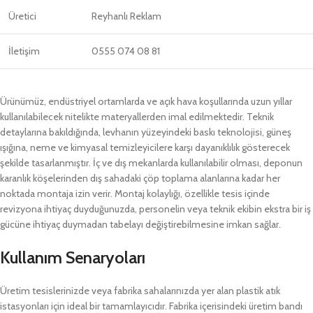
Üretici
Reyhanlı Reklam
İletişim
0555 074 08 81
Ürünümüz, endüstriyel ortamlarda ve açık hava koşullarında uzun yıllar
kullanılabilecek nitelikte materyallerden imal edilmektedir. Teknik
detaylarına bakıldığında, levhanın yüzeyindeki baskı teknolojisi, güneş
ışığına, neme ve kimyasal temizleyicilere karşı dayanıklılık gösterecek
şekilde tasarlanmıştır. İç ve dış mekanlarda kullanılabilir olması, deponun
karanlık köşelerinden dış sahadaki çöp toplama alanlarına kadar her
noktada montaja izin verir. Montaj kolaylığı, özellikle tesis içinde
revizyona ihtiyaç duyduğunuzda, personelin veya teknik ekibin ekstra bir iş
gücüne ihtiyaç duymadan tabelayı değiştirebilmesine imkan sağlar.
Kullanım Senaryoları
Üretim tesislerinizde veya fabrika sahalarınızda yer alan plastik atık
istasyonları için ideal bir tamamlayıcıdır. Fabrika içerisindeki üretim bandı