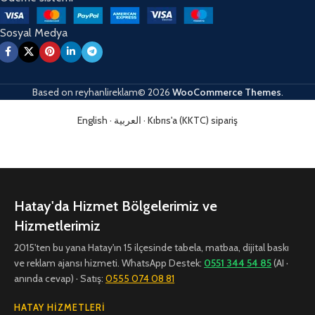
Sosyal Medya
Based on
reyhanlireklam© 2026
WooCommerce Themes
.
English
·
العربية
·
Kıbrıs'a (KKTC) sipariş
Hatay'da Hizmet Bölgelerimiz ve
Hizmetlerimiz
2015'ten bu yana Hatay'ın 15 ilçesinde tabela, matbaa, dijital baskı
ve reklam ajansı hizmeti. WhatsApp Destek:
0551 344 54 85
(AI ·
anında cevap) · Satış:
0555 074 08 81
HATAY HIZMETLERI