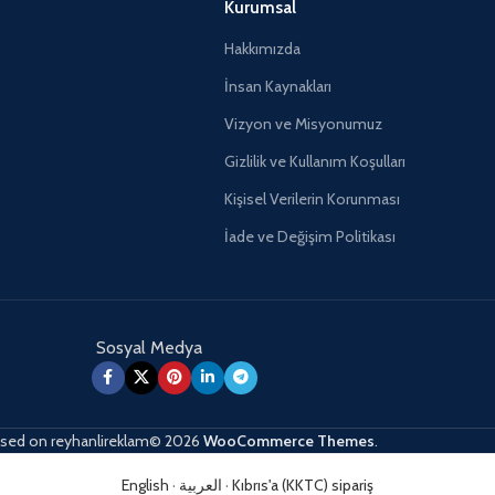
Kurumsal
Hakkımızda
İnsan Kaynakları
Vizyon ve Misyonumuz
Gizlilik ve Kullanım Koşulları
Kişisel Verilerin Korunması
İade ve Değişim Politikası
Sosyal Medya
sed on
reyhanlireklam© 2026
WooCommerce Themes
.
English
·
العربية
·
Kıbrıs'a (KKTC) sipariş