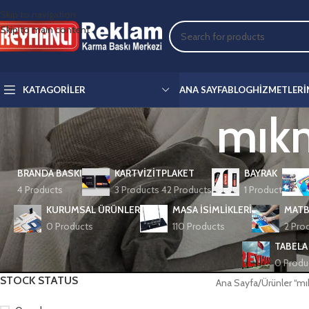
Skip to navigation
Skip to main content
KATAGORILER
ANA SAYFA
BLOG
HIZMETLERI
mıkna
BRANDA BASKI
KARTVIZIT
PLAKET
BAYRAK
4 Products
3 Products
42 Products
1 Product
KURUMSAL ÜRÜNLER
MASA İSIMLIKLERI
MATB
0 Products
110 Products
2 Pro
TABELA
0 Produ
STOCK STATUS
Ana Sayfa
Ürünler “mık