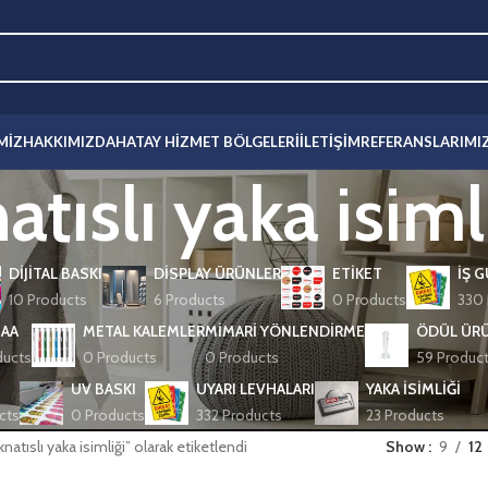
MIZ
HAKKIMIZDA
HATAY HIZMET BÖLGELERI
İLETIŞIM
REFERANSLARIMI
tıslı yaka isiml
DIJITAL BASKI
DISPLAY ÜRÜNLER
ETIKET
İŞ 
10 Products
6 Products
0 Products
330 
AA
METAL KALEMLER
MIMARI YÖNLENDIRME
ÖDÜL ÜRÜ
ducts
0 Products
0 Products
59 Produc
UV BASKI
UYARI LEVHALARI
YAKA İSIMLIĞI
cts
0 Products
332 Products
23 Products
natıslı yaka isimliği” olarak etiketlendi
Show
9
12