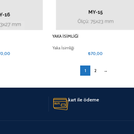
YAKA İSİMLİĞİ
Yaka İsimliği
70,00
₺
70,00
1
2
→
kart ile ödeme