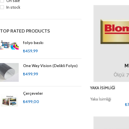
On sale
In stock
TOP RATED PRODUCTS
folyo baskı
₺
459,99
One Way Vision (Delikli Folyo)
₺
499,99
YAKA İSİMLİĞİ
Çerçeveler
Yaka İsimliği
₺
499,00
₺