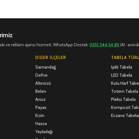
rimiz
 baskı ve reklam ajansı hizmeti. WhatsApp Destek:
0551 344 54 85
(AI · anınd
DIĞER İLÇELER
TABELA TÜRL
Samandağ
Işıklı Tabela
Defne
LED Tabela
Altınözü
Kutu Harf Tabe
Belen
Totem Tabela
Arsuz
Pleksi Tabela
Payas
Kompozit Tab
Erzin
Eczane Tabela
Hassa
Yayladağı