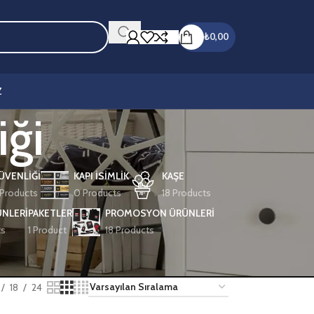
₺
0,00
Z
iği
GÜVENLİĞİ
KAPI İSIMLIK
KAŞE
Products
0 Products
18 Products
NLERI
PAKETLER
PROMOSYON ÜRÜNLERİ
ts
1 Product
18 Products
18
24