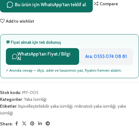
Compare
Bu ürün için WhatsApp'tan teklif al
Add to wishlist
💬 Fiyat almak için tek dokunuş
WhatsApp'tan Fiyat / Bilgi
Ara: 0555 074 08 81
Al
⚡ Anında cevap — ölçü, adet ve tasarımını yaz, fiyatını hemen alalım.
Stok kodu:
MY-005
Kategoriler:
Yaka İsimliği
Etiketler:
kişiselleştirilebilir yaka isimliği
,
mıknatıslı yaka isimliği
,
yaka
isimliği
Share: