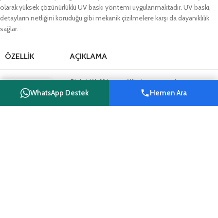
olarak yüksek çözünürlüklü UV baskı yöntemi uygulanmaktadır. UV baskı,
detayların netliğini koruduğu gibi mekanik çizilmelere karşı da dayanıklılık
sağlar.
ÖZELLIK
AÇIKLAMA
Malzeme
Pleksi (Akrilik) veya Alüminyum zemin
WhatsApp Destek
Hemen Ara
Shop
Wishlist
Cart
My account
Baskı Tekniği
UV Baskı (Dış etkenlere karşı dayanıklı)
Dayanıklılık
Çizilmeye karşı dirençli yüzey kaplaması
Kişiselleştirme
Logo, isim, unvan alanı
Stok Kodu
MY-005
Çeşitli Sektörler ve Kullanım Senaryoları