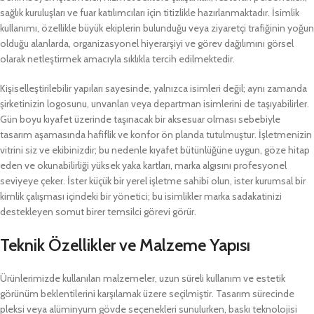
sağlık kuruluşları ve fuar katılımcıları için titizlikle hazırlanmaktadır. İsimlik
kullanımı, özellikle büyük ekiplerin bulunduğu veya ziyaretçi trafiğinin yoğun
olduğu alanlarda, organizasyonel hiyerarşiyi ve görev dağılımını görsel
olarak netleştirmek amacıyla sıklıkla tercih edilmektedir.
Kişiselleştirilebilir yapıları sayesinde, yalnızca isimleri değil; aynı zamanda
şirketinizin logosunu, unvanları veya departman isimlerini de taşıyabilirler.
Gün boyu kıyafet üzerinde taşınacak bir aksesuar olması sebebiyle
tasarım aşamasında hafiflik ve konfor ön planda tutulmuştur. İşletmenizin
vitrini siz ve ekibinizdir; bu nedenle kıyafet bütünlüğüne uygun, göze hitap
eden ve okunabilirliği yüksek yaka kartları, marka algısını profesyonel
seviyeye çeker. İster küçük bir yerel işletme sahibi olun, ister kurumsal bir
kimlik çalışması içindeki bir yönetici; bu isimlikler marka sadakatinizi
destekleyen somut birer temsilci görevi görür.
Teknik Özellikler ve Malzeme Yapısı
Ürünlerimizde kullanılan malzemeler, uzun süreli kullanım ve estetik
görünüm beklentilerini karşılamak üzere seçilmiştir. Tasarım sürecinde
pleksi veya alüminyum gövde seçenekleri sunulurken, baskı teknolojisi