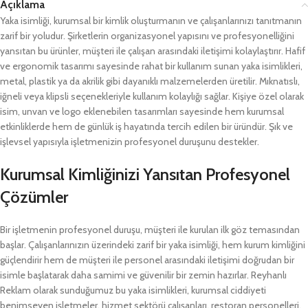
Açıklama
Yaka isimliği, kurumsal bir kimlik oluşturmanın ve çalışanlarınızı tanıtmanın
zarif bir yoludur. Şirketlerin organizasyonel yapısını ve profesyonelliğini
yansıtan bu ürünler, müşteri ile çalışan arasındaki iletişimi kolaylaştırır. Hafif
ve ergonomik tasarımı sayesinde rahat bir kullanım sunan yaka isimlikleri,
metal, plastik ya da akrilik gibi dayanıklı malzemelerden üretilir. Mıknatıslı,
iğneli veya klipsli seçenekleriyle kullanım kolaylığı sağlar. Kişiye özel olarak
isim, unvan ve logo eklenebilen tasarımları sayesinde hem kurumsal
etkinliklerde hem de günlük iş hayatında tercih edilen bir üründür. Şık ve
işlevsel yapısıyla işletmenizin profesyonel duruşunu destekler.
Kurumsal Kimliğinizi Yansıtan Profesyonel
Çözümler
Bir işletmenin profesyonel duruşu, müşteri ile kurulan ilk göz temasından
başlar. Çalışanlarınızın üzerindeki zarif bir yaka isimliği, hem kurum kimliğini
güçlendirir hem de müşteri ile personel arasındaki iletişimi doğrudan bir
isimle başlatarak daha samimi ve güvenilir bir zemin hazırlar. Reyhanlı
Reklam olarak sunduğumuz bu yaka isimlikleri, kurumsal ciddiyeti
benimseyen işletmeler, hizmet sektörü çalışanları, restoran personelleri,