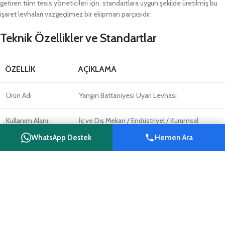
getiren tüm tesis yöneticileri için, standartlara uygun şekilde üretilmiş bu
işaret levhaları vazgeçilmez bir ekipman parçasıdır.
Teknik Özellikler ve Standartlar
ÖZELLIK
AÇIKLAMA
Ürün Adı
Yangın Battaniyesi Uyarı Levhası
Kullanım Alanı
İç ve Dış Mekan / Endüstriyel / Kurumsal
WhatsApp Destek
Hemen Ara
Shop
Wishlist
Cart
My account
Montaj Tipi
Vida veya Çift Taraflı Bant
Stok Kodu
U06023
Üretici
Reyhanlı Reklam
Geçerlilik Bölgesi
Hatay geneli ve Türkiye sevkiyatı