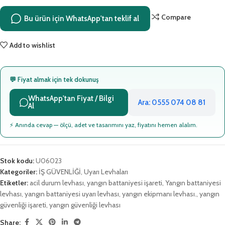
Compare
Bu ürün için WhatsApp'tan teklif al
Add to wishlist
💬 Fiyat almak için tek dokunuş
WhatsApp'tan Fiyat / Bilgi
Ara: 0555 074 08 81
Al
⚡ Anında cevap — ölçü, adet ve tasarımını yaz, fiyatını hemen alalım.
Stok kodu:
U06023
Kategoriler:
İŞ GÜVENLİĞİ
,
Uyarı Levhaları
Etiketler:
acil durum levhası
,
yangın battaniyesi işareti
,
Yangın battaniyesi
levhası
,
yangın battaniyesi uyarı levhası
,
yangın ekipmanı levhası.
,
yangın
güvenliği işareti
,
yangın güvenliği levhası
Share: