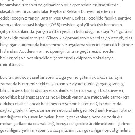
konumlandırılmasını ve çalışanların bu ekipmanlara en kısa sürede
ulaşabilmesini zorunlu kılar. Reyhanlı Reklam bünyesinde temin
edebileceğiniz Yangın Battaniyesi Uyarı Levhası, özellikle fabrika, şantiye
ve organize sanayi bölgesi (OSB) tesisleri gibi yüksek risk barındıran
çalışma alanlarında, yangın battaniyesinin bulunduğu noktayı 7/24 görünür
kılmak için tasarlanmıştır. Güvenlik ekipmanlarının yerini tayin etmek, olası
bir yangın durumunda karar verme ve uygulama sürecini dramatik biçimde
hızlandırır. Acil durum anında paniğin önüne geçilmesi, önceden
belirlenmiş ve net bir şekilde işaretlenmiş ekipman noktalarıyla
mümkündür.
Bu ürün, sadece yasal bir zorunluluğu yerine getirmekle kalmaz, aynı
zamanda işletmenizdeki çalışanların ve ziyaretçilerin yangın güvenliği
bilincini de artırır. Endüstriyel alanlarda kullanılan yangın battaniyeleri,
genellikle başlangıç aşamasındaki küçük yangınlara müdahale etmek için
oldukça etkilidir; ancak battaniyenin yerinin bilinmediği bir durumda
sağladığı teknik fayda tamamen etkisiz hale gelir. Reyhanlı Reklam olarak
sunduğumuz bu uyarı levhaları, hem iç mekanlarda hem de zorlu dış
mekan şartlarında okunabilirliği koruyacak şekilde üretilmektedir. İşletme
güvenliğine yatırım yapan ve çalışanlarının can güvenliğini önceliği haline