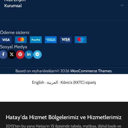
Kurumsal
Ödeme sistemi
Sosyal Medya
Based on
reyhanlireklam© 2026
WooCommerce Themes
.
English
·
العربية
·
Kıbrıs'a (KKTC) sipariş
Hatay'da Hizmet Bölgelerimiz ve Hizmetlerimiz
2015'ten bu yana Hatay'ın 15 ilçesinde tabela, matbaa, dijital baskı ve