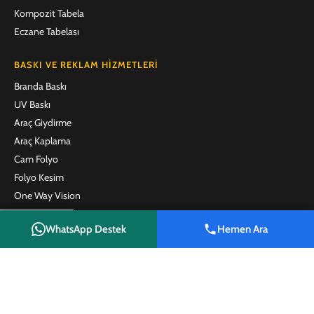
Kompozit Tabela
Eczane Tabelası
BASKI VE REKLAM HIZMETLERI
Branda Baskı
UV Baskı
Araç Giydirme
Araç Kaplama
Cam Folyo
Folyo Kesim
One Way Vision
Emlak Brandası
WhatsApp Destek
Hemen Ara
Emlak Afişi
Shop
Wishlist
Cart
My account
Satılık Tabelası
Kafe ve Restoran Menü Baskı
Plaket
Promosyon Ürünleri