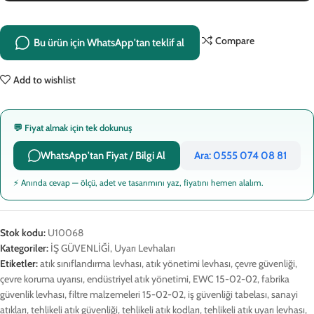
Compare
Bu ürün için WhatsApp'tan teklif al
Add to wishlist
💬 Fiyat almak için tek dokunuş
WhatsApp'tan Fiyat / Bilgi Al
Ara: 0555 074 08 81
⚡ Anında cevap — ölçü, adet ve tasarımını yaz, fiyatını hemen alalım.
Stok kodu:
U10068
Kategoriler:
İŞ GÜVENLİĞİ
,
Uyarı Levhaları
Etiketler:
atık sınıflandırma levhası
,
atık yönetimi levhası
,
çevre güvenliği
,
çevre koruma uyarısı
,
endüstriyel atık yönetimi
,
EWC 15-02-02
,
fabrika
güvenlik levhası
,
filtre malzemeleri 15-02-02
,
iş güvenliği tabelası
,
sanayi
atıkları
,
tehlikeli atık güvenliği
,
tehlikeli atık kodları
,
tehlikeli atık uyarı levhası
,