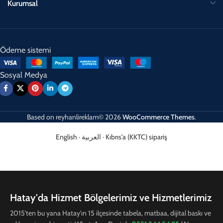
Kurumsal
Ödeme sistemi
Sosyal Medya
Based on
reyhanlireklam© 2026
WooCommerce Themes
.
English
·
العربية
·
Kıbrıs'a (KKTC) sipariş
Hatay'da Hizmet Bölgelerimiz ve Hizmetlerimiz
2015'ten bu yana Hatay'ın 15 ilçesinde tabela, matbaa, dijital baskı ve