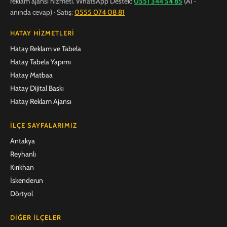
reklam ajansı hizmeti. WhatsApp Destek:
0551 344 54 85
(AI ·
anında cevap) · Satış:
0555 074 08 81
HATAY HIZMETLERI
Hatay Reklam ve Tabela
Hatay Tabela Yapımı
Hatay Matbaa
Hatay Dijital Baskı
Hatay Reklam Ajansı
İLÇE SAYFALARIMIZ
Antakya
Reyhanlı
Kırıkhan
İskenderun
Dörtyol
DIĞER İLÇELER