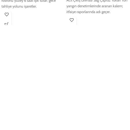
Acil Çıkış Levhası Sağ Çapraz Yukarı Yön
fosforlu yüzey 6 saat ışık tutar; gece
yangın denetimlerinde aranan kalem;
tahliye yolunu işaretler.
itfaiye raporlarında adı geçer.