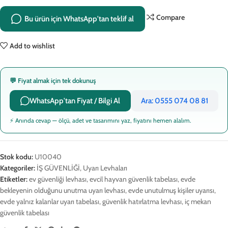
Compare
Bu ürün için WhatsApp'tan teklif al
Add to wishlist
💬 Fiyat almak için tek dokunuş
WhatsApp'tan Fiyat / Bilgi Al
Ara: 0555 074 08 81
⚡ Anında cevap — ölçü, adet ve tasarımını yaz, fiyatını hemen alalım.
Stok kodu:
U10040
Kategoriler:
İŞ GÜVENLİĞİ
,
Uyarı Levhaları
Etiketler:
ev güvenliği levhası
,
evcil hayvan güvenlik tabelası
,
evde
bekleyenin olduğunu unutma uyarı levhası
,
evde unutulmuş kişiler uyarısı
,
evde yalnız kalanlar uyarı tabelası
,
güvenlik hatırlatma levhası
,
iç mekan
güvenlik tabelası