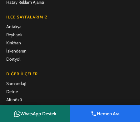
Hatay Reklam Ajansı
İLÇE SAYFALARIMIZ
Antakya
Reyhanlı
Kırıkhan
İskenderun
Dörtyol
DIĞER İLÇELER
Samandağ
Defne
Altınözü
Belen
WhatsApp Destek
Hemen Ara
Arsuz
Shop
Filters
Wishlist
Cart
My account
Payas
Erzin