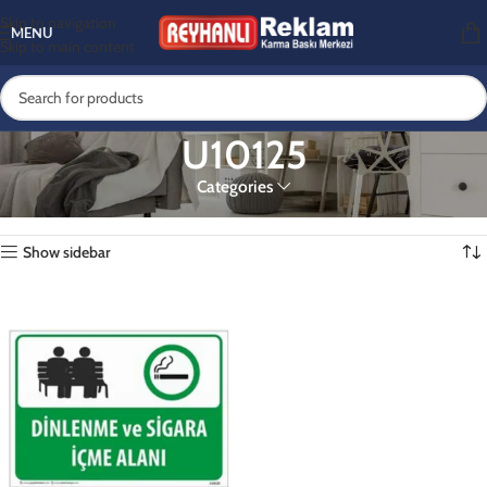
Skip to navigation
MENU
Skip to main content
U10125
Categories
Ana Sayfa
Ürünler “U10125” olarak etiketlendi
Tek bir sonuç gösteriliyor
Show sidebar