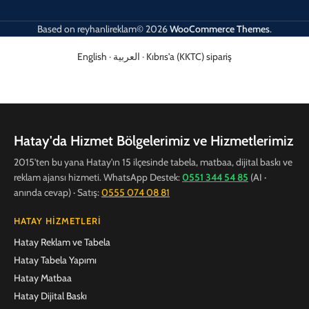
Based on
reyhanlireklam© 2026
WooCommerce Themes
.
English
·
العربية
·
Kıbrıs'a (KKTC) sipariş
Hatay'da Hizmet Bölgelerimiz ve Hizmetlerimiz
2015'ten bu yana Hatay'ın 15 ilçesinde tabela, matbaa, dijital baskı ve
reklam ajansı hizmeti. WhatsApp Destek:
0551 344 54 85
(AI ·
anında cevap) · Satış:
0555 074 08 81
HATAY HIZMETLERI
Hatay Reklam ve Tabela
Hatay Tabela Yapımı
Hatay Matbaa
Hatay Dijital Baskı