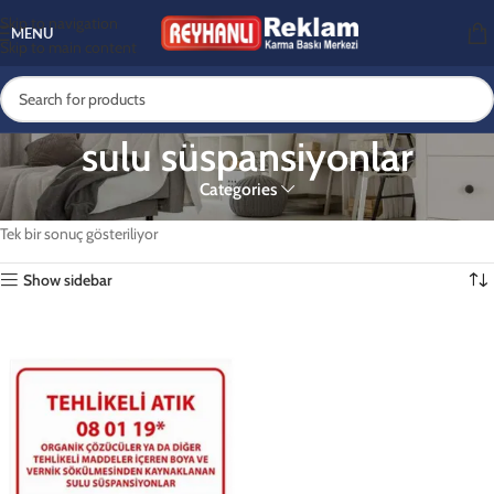
Skip to navigation
MENU
Skip to main content
sulu süspansiyonlar
Categories
Ana Sayfa
Ürünler “sulu süspansiyonlar” olarak etiketlendi
Tek bir sonuç gösteriliyor
Show sidebar