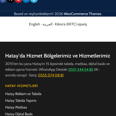
Based on
reyhanlireklam© 2026
WooCommerce Themes
.
English
·
العربية
·
Kıbrıs'a (KKTC) sipariş
Hatay'da Hizmet Bölgelerimiz ve Hizmetlerimiz
2015'ten bu yana Hatay'ın 15 ilçesinde tabela, matbaa, dijital baskı ve
reklam ajansı hizmeti. WhatsApp Destek:
0551 344 54 85
(AI ·
anında cevap) · Satış:
0555 074 08 81
HATAY HIZMETLERI
Hatay Reklam ve Tabela
Hatay Tabela Yapımı
Hatay Matbaa
Hatay Dijital Baskı