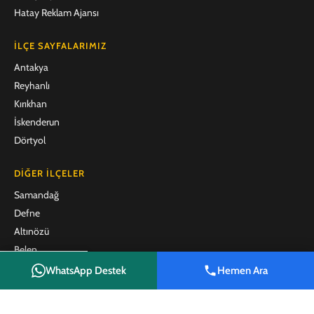
Hatay Reklam Ajansı
İLÇE SAYFALARIMIZ
Antakya
Reyhanlı
Kırıkhan
İskenderun
Dörtyol
DIĞER İLÇELER
Samandağ
Defne
Altınözü
Belen
Arsuz
WhatsApp Destek
Hemen Ara
Shop
Filters
Wishlist
Cart
My account
Payas
Erzin