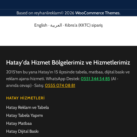
Based on
reyhanlireklam© 2026
WooCommerce Themes
.
English
·
العربية
·
Kıbrıs'a (KKTC) sipariş
Hatay'da Hizmet Bölgelerimiz ve Hizmetlerimiz
2015'ten bu yana Hatay'ın 15 ilçesinde tabela, matbaa, dijital baskı ve
reklam ajansı hizmeti. WhatsApp Destek:
0551 344 54 85
(AI ·
anında cevap) · Satış:
0555 074 08 81
HATAY HIZMETLERI
Hatay Reklam ve Tabela
Hatay Tabela Yapımı
Hatay Matbaa
Hatay Dijital Baskı