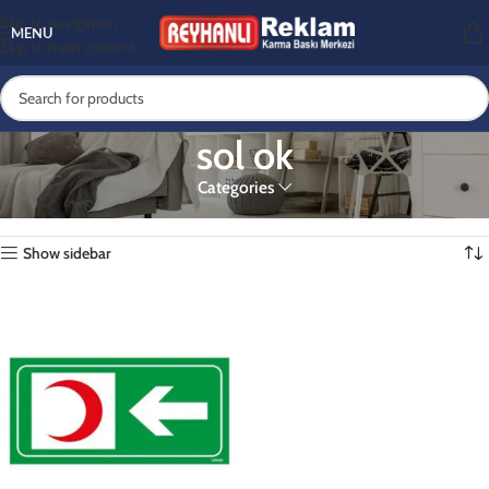
Skip to navigation
MENU
Skip to main content
sol ok
Categories
Ana Sayfa
Ürünler “sol ok” olarak etiketlendi
Tek bir sonuç gösteriliyor
Show sidebar