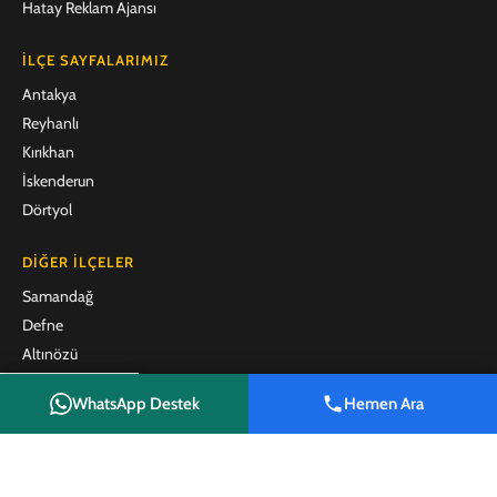
Hatay Reklam Ajansı
İLÇE SAYFALARIMIZ
Antakya
Reyhanlı
Kırıkhan
İskenderun
Dörtyol
DIĞER İLÇELER
Samandağ
Defne
Altınözü
Belen
WhatsApp Destek
Hemen Ara
Arsuz
Shop
Filters
Wishlist
Cart
My account
Payas
Erzin