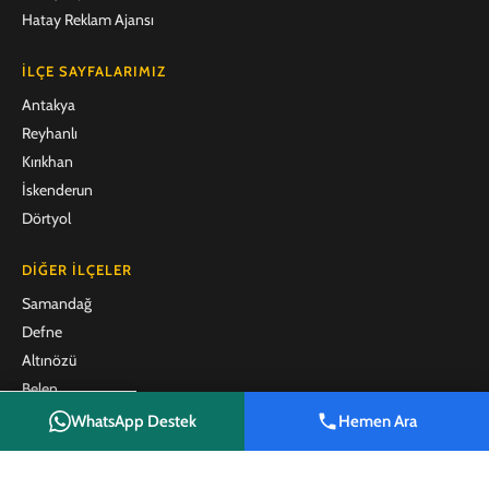
Hatay Reklam Ajansı
İLÇE SAYFALARIMIZ
Antakya
Reyhanlı
Kırıkhan
İskenderun
Dörtyol
DIĞER İLÇELER
Samandağ
Defne
Altınözü
Belen
Arsuz
WhatsApp Destek
Hemen Ara
Shop
Filters
Wishlist
Cart
My account
Payas
Erzin