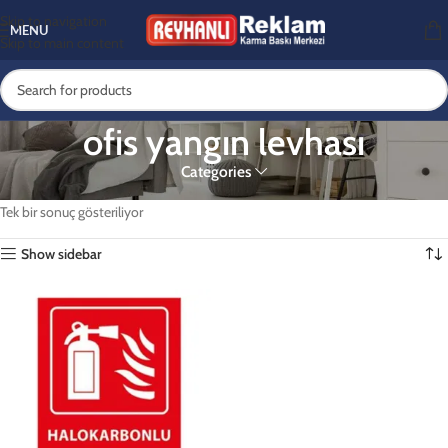
Skip to navigation
MENU
Skip to main content
ofis yangın levhası
Categories
Ana Sayfa
Ürünler “ofis yangın levhası” olarak etiketlendi
Tek bir sonuç gösteriliyor
Show sidebar