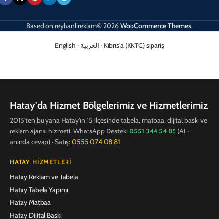
Based on
reyhanlireklam© 2026
WooCommerce Themes
.
English
·
العربية
·
Kıbrıs'a (KKTC) sipariş
Hatay'da Hizmet Bölgelerimiz ve Hizmetlerimiz
2015'ten bu yana Hatay'ın 15 ilçesinde tabela, matbaa, dijital baskı ve
reklam ajansı hizmeti. WhatsApp Destek:
0551 344 54 85
(AI ·
anında cevap) · Satış:
0555 074 08 81
HATAY HIZMETLERI
Hatay Reklam ve Tabela
Hatay Tabela Yapımı
Hatay Matbaa
Hatay Dijital Baskı