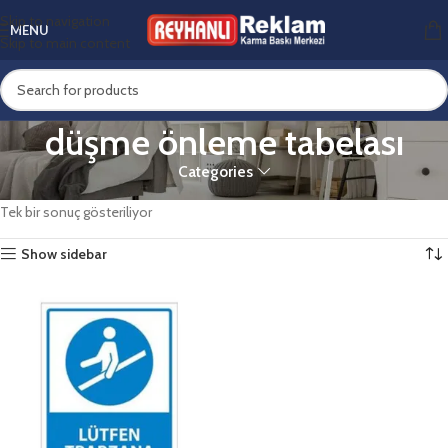
Skip to navigation
MENU
Skip to main content
düşme önleme tabelası
Categories
Ana Sayfa
Ürünler “düşme önleme tabelası” olarak etiketlendi
Tek bir sonuç gösteriliyor
Show sidebar