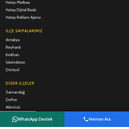
Hatay Matbaa
Hatay Dijital Baskı
Hatay Reklam Ajansı
İLÇE SAYFALARIMIZ
Antakya
Reyhanlı
Kırıkhan
İskenderun
Dörtyol
DIĞER İLÇELER
Samandağ
Defne
Altınözü
Belen
WhatsApp Destek
Hemen Ara
Arsuz
Shop
Filters
Wishlist
Cart
My account