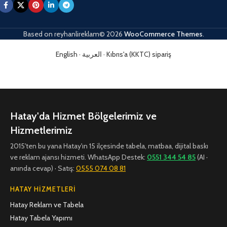
Based on
reyhanlireklam© 2026
WooCommerce Themes
.
English
·
العربية
·
Kıbrıs'a (KKTC) sipariş
Hatay'da Hizmet Bölgelerimiz ve
Hizmetlerimiz
2015'ten bu yana Hatay'ın 15 ilçesinde tabela, matbaa, dijital baskı
ve reklam ajansı hizmeti. WhatsApp Destek:
0551 344 54 85
(AI ·
anında cevap) · Satış:
0555 074 08 81
HATAY HIZMETLERI
Hatay Reklam ve Tabela
Hatay Tabela Yapımı