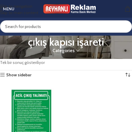
Skip to navigation
MENU
Skip to main content
çıkış kapısı işareti
Categories
Ana Sayfa
Ürünler “çıkış kapısı işareti” olarak etiketlendi
Tek bir sonuç gösteriliyor
Show sidebar