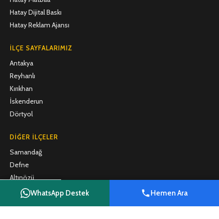
Hatay Dijital Baskı
Hatay Reklam Ajansı
İLÇE SAYFALARIMIZ
Antakya
Reyhanlı
Kırıkhan
İskenderun
Dörtyol
DIĞER İLÇELER
Samandağ
Defne
Altınözü
Belen
WhatsApp Destek
Hemen Ara
Shop
Filters
Wishlist
Cart
My account
Arsuz
Payas