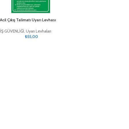
Acil Çıkış Talimatı Uyarı Levhası
İŞ GÜVENLİĞİ
,
Uyarı Levhaları
₺
55,00