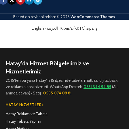
Based on
reyhanlireklam© 2026
WooCommerce Themes
.
English
·
العربية
·
Kıbrıs'a (KKTC) sipariş
Hatay'da Hizmet Bölgelerimiz ve
Hizmetlerimiz
2015'ten bu yana Hatay'ın 15 ilçesinde tabela, matbaa, dijital baskı
ve reklam ajansı hizmeti. WhatsApp Destek:
0551 344 54 85
(AI ·
anında cevap) · Satış:
0555 074 08 81
HATAY HIZMETLERI
Hatay Reklam ve Tabela
Hatay Tabela Yapımı
Hatay Matbaa