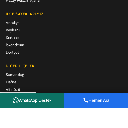
Hatay Reklam Ajansı
İLÇE SAYFALARIMIZ
Antakya
Reyhanlı
Kırıkhan
İskenderun
Dörtyol
DIĞER İLÇELER
Samandağ
Defne
Altınözü
Belen
WhatsApp Destek
Hemen Ara
Arsuz
Shop
Filters
Wishlist
Cart
My account
Payas
Erzin
Hassa