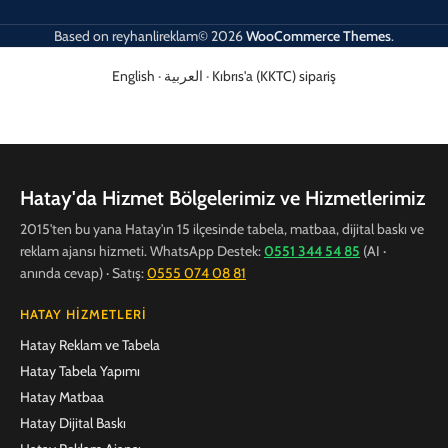
Based on
reyhanlireklam© 2026
WooCommerce Themes
.
English
·
العربية
·
Kıbrıs'a (KKTC) sipariş
Hatay'da Hizmet Bölgelerimiz ve Hizmetlerimiz
2015'ten bu yana Hatay'ın 15 ilçesinde tabela, matbaa, dijital baskı ve
reklam ajansı hizmeti. WhatsApp Destek:
0551 344 54 85
(AI ·
anında cevap) · Satış:
0555 074 08 81
HATAY HIZMETLERI
Hatay Reklam ve Tabela
Hatay Tabela Yapımı
Hatay Matbaa
Hatay Dijital Baskı