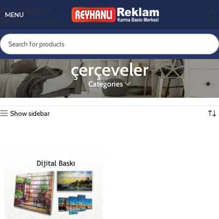
Skip to navigation
MENU
Skip to main content
çerçeveler
Categories
Ana Sayfa
Ürünler “çerçeveler” olarak etiketlendi
Tek bir sonuç gösteriliyor
Show sidebar