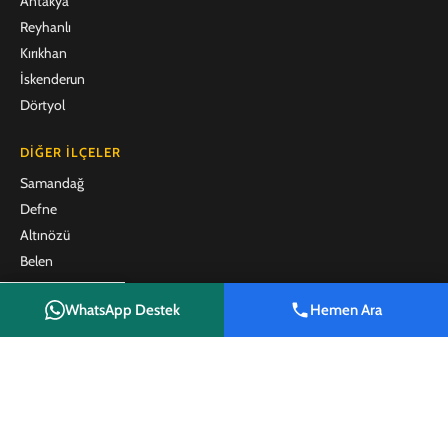
Antakya
Reyhanlı
Kırıkhan
İskenderun
Dörtyol
DIĞER İLÇELER
Samandağ
Defne
Altınözü
Belen
Arsuz
WhatsApp Destek
Hemen Ara
Payas
Shop
Filters
Wishlist
Cart
My account
Erzin
Hassa
Yayladağı
Kumlu