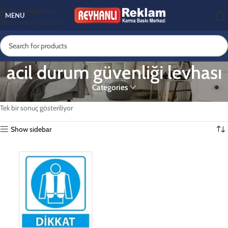
Skip to navigation
MENU
Skip to main content
acil durum güvenliği levhası
Categories
Ana Sayfa
Ürünler “acil durum güvenliği levhası” olarak etiketlendi
Tek bir sonuç gösteriliyor
Show sidebar