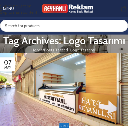
Skip to navigation
MENU
Skip to main content
Tag Archives: Logo Tasarımı
Home
Posts Tagged "Logo Tasarımı"
07
MAY
GENEL