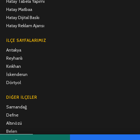
Hatay Tabela Yapımı
Hatay Matbaa
Hatay Dijital Baskı
Hatay Reklam Ajansı
İLÇE SAYFALARIMIZ
Antakya
Reyhanlı
Kırıkhan
İskenderun
Dörtyol
DIĞER İLÇELER
Samandağ
Defne
Altınözü
Belen
Arsuz