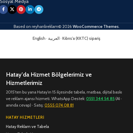
Sosyal Medya
Based on
reyhanlireklam© 2026
WooCommerce Themes
.
English
·
العربية
·
Kıbrıs'a (KKTC) sipariş
Hatay'da Hizmet Bölgelerimiz ve
Hizmetlerimiz
2015'ten bu yana Hatay'ın 15 ilçesinde tabela, matbaa, dijital baskı
ve reklam ajansı hizmeti. WhatsApp Destek:
0551 344 54 85
(AI ·
anında cevap) · Satış:
0555 074 08 81
HATAY HIZMETLERI
Hatay Reklam ve Tabela