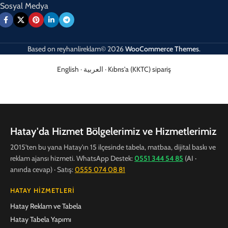
Sosyal Medya
Based on
reyhanlireklam© 2026
WooCommerce Themes
.
English
·
العربية
·
Kıbrıs'a (KKTC) sipariş
Hatay'da Hizmet Bölgelerimiz ve Hizmetlerimiz
2015'ten bu yana Hatay'ın 15 ilçesinde tabela, matbaa, dijital baskı ve
reklam ajansı hizmeti. WhatsApp Destek:
0551 344 54 85
(AI ·
anında cevap) · Satış:
0555 074 08 81
HATAY HIZMETLERI
Hatay Reklam ve Tabela
Hatay Tabela Yapımı