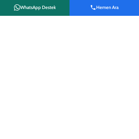
Payas
WhatsApp Destek
Hemen Ara
Erzin
Shop
Wishlist
Cart
My account
Hassa
Yayladağı
Kumlu
TABELA TÜRLERI
Işıklı Tabela
LED Tabela
Kutu Harf Tabela
Totem Tabela
Pleksi Tabela
Kompozit Tabela
Eczane Tabelası
BASKI VE REKLAM HIZMETLERI
Branda Baskı
UV Baskı