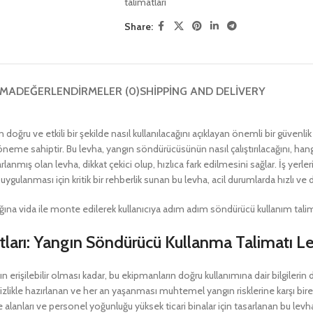
talimatları
Share:
AMA
DEĞERLENDIRMELER (0)
SHIPPING AND DELIVERY
ğru ve etkili bir şekilde nasıl kullanılacağını açıklayan önemli bir güvenl
neme sahiptir. Bu levha, yangın söndürücüsünün nasıl çalıştırılacağını, han
rlanmış olan levha, dikkat çekici olup, hızlıca fark edilmesini sağlar. İş yerle
ygulanması için kritik bir rehberlik sunan bu levha, acil durumlarda hızlı ve 
 vida ile monte edilerek kullanıcıya adım adım söndürücü kullanım talimat
ları: Yangın Söndürücü Kullanma Talimatı L
 erişilebilir olması kadar, bu ekipmanların doğru kullanımına dair bilgilerin 
likle hazırlanan ve her an yaşanması muhtemel yangın risklerine karşı birey
ye alanları ve personel yoğunluğu yüksek ticari binalar için tasarlanan bu levh