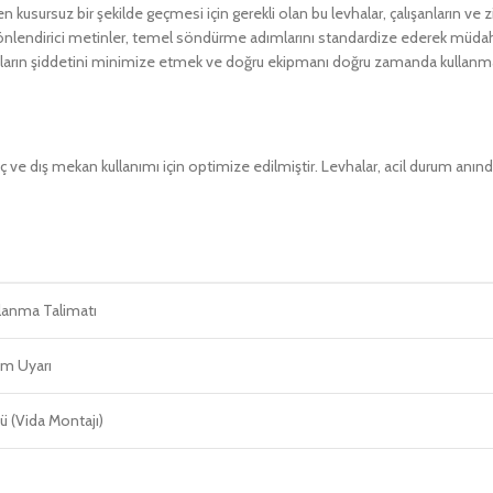
kusursuz bir şekilde geçmesi için gerekli olan bu levhalar, çalışanların ve
yönlendirici metinler, temel söndürme adımlarını standardize ederek müdaha
kazaların şiddetini minimize etmek ve doğru ekipmanı doğru zamanda kullanma
ç ve dış mekan kullanımı için optimize edilmiştir. Levhalar, acil durum anınd
lanma Talimatı
rum Uyarı
 (Vida Montajı)