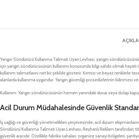
AÇIKL
Yangın Söndürücü Kullanma Talimatı Uyarı Levhası, yangın söndürücüsünün do
için yangın söndürücüsünün kullanımı konusunda bilgi sahibi olmak hayati ö
kullanım talimatlarını net bir şekilde gösterir. Kırmızı ve beyaz renklerle tasa
alanlarda kullanıma uygundur. Yangın güvenliği prosedürlerinin bilinmesi ve u
Kullanım: Yangın söndürücüsünün hemen yanındaki duvar veya dolap kapağına
Acil Durum Müdahalesinde Güvenlik Standart
İş sağlığı ve güvenliği yönetmelikleri çerçevesinde, acil durum ekipmanlarının
Söndürücü Kullanma Talimatı Uyarı Levhası, Reyhanlı Reklam tarafından titiz
güvenlik aracıdır. Özellikle fabrika sahaları, organize sanayi bölgeleri, şanti