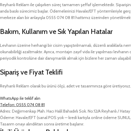
Reyhanlı Reklam ile çalışırken süreç tamamen şeffaf işlemektedir. Siparişiniz
anda baskı sürecimiz başlar. Ödemelerinizi Havale/EFT yöntemleriyle gerçek
merkeze alan bir anlayışla 0555 074 08 81 hattımız üzerinden yönetilmekt
Bakım, Kullanım ve Sık Yapılan Hatalar
Levhanın üzerine herhangi bir cisim yapıştırılmamalı, düzenli aralıklarla ne
okunabilirliği azaltmaktır. Ayrıca, montajın zayıf vida ile yapılması levha
periyodik kontrolüne dair danışmanlık almak için bizlere her zaman ulaşabili
Sipariş ve Fiyat Teklifi
Reyhanlı Reklam olarak bu ürünü ölçü, adet ve tasarımınıza göre üretiyoruz. Ö
WhatsApp ile teklif alın
Telefon: 0555 074 08 81
Adres: Değirmenkaşı Mah. Hacı Halil Bahadırlı Sok. No:12/A Reyhanlı / Hatay
Ödeme: Havale/EFT (sanal POS yok — kredi kartıyla online ödeme SUN
Tasarım onayı alındıktan sonra üretime başlanır.