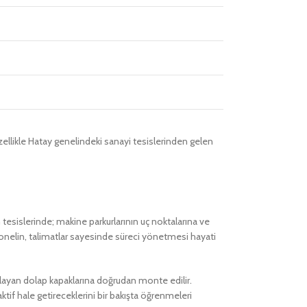
özellikle Hatay genelindeki sanayi tesislerinden gelen
tesislerinde; makine parkurlarının uç noktalarına ve
rsonelin, talimatlar sayesinde süreci yönetmesi hayati
sağlayan dolap kapaklarına doğrudan monte edilir.
aktif hale getireceklerini bir bakışta öğrenmeleri