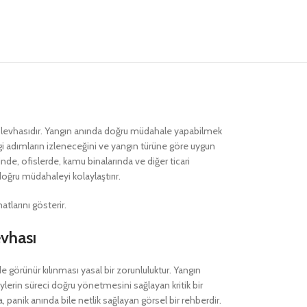
ik levhasıdır. Yangın anında doğru müdahale yapabilmek
gi adımların izleneceğini ve yangın türüne göre uygun
rinde, ofislerde, kamu binalarında ve diğer ticari
doğru müdahaleyi kolaylaştırır.
larını gösterir.
evhası
de görünür kılınması yasal bir zorunluluktur. Yangın
lerin süreci doğru yönetmesini sağlayan kritik bir
a, panik anında bile netlik sağlayan görsel bir rehberdir.