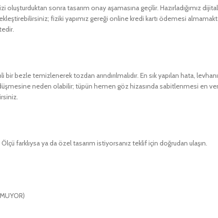
i oluşturduktan sonra tasarım onay aşamasına geçilir. Hazırladığımız dijital 
leştirebilirsiniz; fiziki yapımız gereği online kredi kartı ödemesi almama
edir.
mli bir bezle temizlenerek tozdan arındırılmalıdır. En sık yapılan hata, levh
nın düşmesine neden olabilir; tüpün hemen göz hizasında sabitlenmesi en ver
rsiniz.
lçü farklıysa ya da özel tasarım istiyorsanız teklif için doğrudan ulaşın.
ULMUYOR)