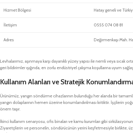
Hizmet Bölgesi
Hatay geneli ve Türkiy
İletişim
0555 074 08 81
Adres
Değirmenkaşı Mah. Hacı
Levhalarımız, aşınmaya karşı dayanıklı yüzey yapısı ile nemli veya sıcak orta
geri bildirimler ışığında, en zorlu endüstriyel çalışma koşullarına uyum sağla
Kullanım Alanları ve Stratejik Konumlandırm
Ürünümüz, yangın söndürme cihazlarının bulunduğu her alanda bir tamamlayıcı 
yangın dolaplarının hemen üzerine konumlandırılması kritiktir. İşçilerin yoğ
önem taşır.
İkinci kullanım senaryosu, ofis binaları ve kamu kurumları gibi sirkülasyonun
Ziyaretçilerin ve personelin, söndürücünün yerini keşfetmesiyle birlikte, üzer