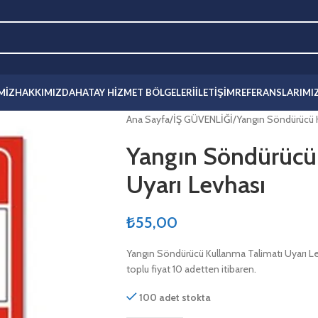
MIZ
HAKKIMIZDA
HATAY HIZMET BÖLGELERI
İLETIŞIM
REFERANSLARIMI
Ana Sayfa
İŞ GÜVENLİĞİ
Yangın Söndürücü K
Yangın Söndürücü
Uyarı Levhası
₺
55,00
Yangın Söndürücü Kullanma Talimatı Uyarı Levh
toplu fiyat 10 adetten itibaren.
100 adet stokta