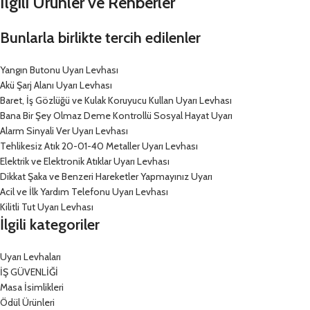
İlgili Ürünler ve Rehberler
Bunlarla birlikte tercih edilenler
Yangın Butonu Uyarı Levhası
Akü Şarj Alanı Uyarı Levhası
Baret, İş Gözlüğü ve Kulak Koruyucu Kullan Uyarı Levhası
Bana Bir Şey Olmaz Deme Kontrollü Sosyal Hayat Uyarı
Alarm Sinyali Ver Uyarı Levhası
Tehlikesiz Atık 20-01-40 Metaller Uyarı Levhası
Elektrik ve Elektronik Atıklar Uyarı Levhası
Dikkat Şaka ve Benzeri Hareketler Yapmayınız Uyarı
Acil ve İlk Yardım Telefonu Uyarı Levhası
Kilitli Tut Uyarı Levhası
İlgili kategoriler
Uyarı Levhaları
İŞ GÜVENLİĞİ
Masa İsimlikleri
Ödül Ürünleri