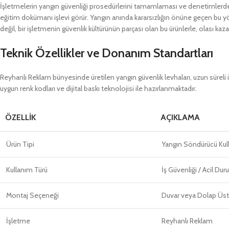
İşletmelerin yangın güvenliği prosedürlerini tamamlaması ve denetimlerden 
eğitim dokümanı işlevi görür. Yangın anında kararsızlığın önüne geçen bu 
değil, bir işletmenin güvenlik kültürünün parçası olan bu ürünlerle, olası 
Teknik Özellikler ve Donanım Standartları
Reyhanlı Reklam bünyesinde üretilen yangın güvenlik levhaları, uzun süreli i
uygun renk kodları ve dijital baskı teknolojisi ile hazırlanmaktadır.
ÖZELLIK
AÇIKLAMA
Ürün Tipi
Yangın Söndürücü Kul
Kullanım Türü
İş Güvenliği / Acil Du
Montaj Seçeneği
Duvar veya Dolap Üstü
İşletme
Reyhanlı Reklam