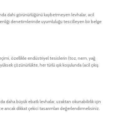
tında dahi görünürlüğünü kaybetmeyen levhalar, acil
venliği denetimlerinde uyumluluğu tescilleyen bir belge
imi, özellikle endüstriyel tesislerin (toz, nem, yağ
 yüksek çözünürlükte, her türlü ışık koşulunda (acil çıkış
 daha büyük ebatlı levhalar, uzaktan okunabilirlik için
ce ancak dikkat çekici tasarımları değerlendirmelisiniz.