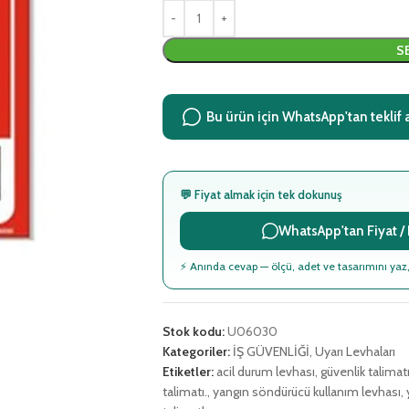
S
Bu ürün için WhatsApp'tan teklif 
💬 Fiyat almak için tek dokunuş
WhatsApp'tan Fiyat / B
⚡ Anında cevap — ölçü, adet ve tasarımını yaz,
Stok kodu:
U06030
Kategoriler:
İŞ GÜVENLİĞİ
,
Uyarı Levhaları
Etiketler:
acil durum levhası
,
güvenlik talimat
talimatı.
,
yangın söndürücü kullanım levhası
,