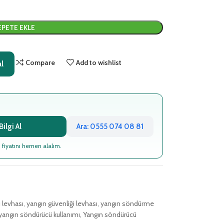
EPETE EKLE
Compare
Add to wishlist
al
ilgi Al
Ara: 0555 074 08 81
 fiyatını hemen alalım.
ı levhası
,
yangın güvenliği levhası
,
yangın söndürme
yangın söndürücü kullanımı
,
Yangın söndürücü