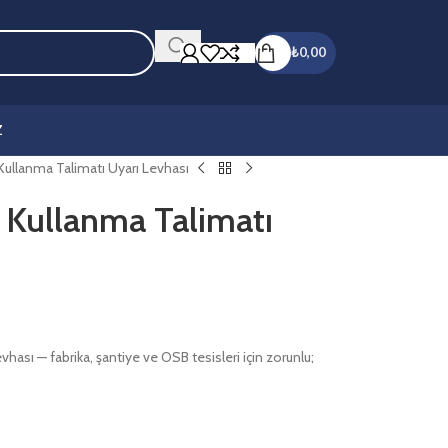
₺
0,00
Z
ullanma Talimatı Uyarı Levhası
 Kullanma Talimatı
ası — fabrika, şantiye ve OSB tesisleri için zorunlu;