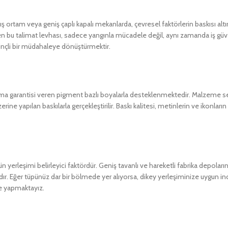
ış ortam veya geniş çaplı kapalı mekanlarda, çevresel faktörlerin baskısı al
ilen bu talimat levhası, sadece yangınla mücadele değil, aynı zamanda iş gü
linçli bir müdahaleye dönüştürmektir.
lmama garantisi veren pigment bazlı boyalarla desteklenmektedir. Malzeme seç
rine yapılan baskılarla gerçekleştirilir. Baskı kalitesi, metinlerin ve ikonların
leşimi belirleyici faktördür. Geniş tavanlı ve hareketli fabrika depolarında
tadır. Eğer tüpünüz dar bir bölmede yer alıyorsa, dikey yerleşiminize uygun in
me yapmaktayız.