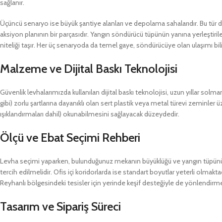
sağlanır.
Üçüncü senaryo ise büyük şantiye alanları ve depolama sahalarıdır. Bu tür d
aksiyon planının bir parçasıdır. Yangın söndürücü tüpünün yanına yerleştir
niteliği taşır. Her üç senaryoda da temel gaye, söndürücüye olan ulaşımı bi
Malzeme ve Dijital Baskı Teknolojisi
Güvenlik levhalarımızda kullanılan dijital baskı teknolojisi, uzun yıllar so
gibi) zorlu şartlarına dayanıklı olan sert plastik veya metal türevi zeminler üze
ışıklandırmaları dahil) okunabilmesini sağlayacak düzeydedir.
Ölçü ve Ebat Seçimi Rehberi
Levha seçimi yaparken, bulunduğunuz mekanın büyüklüğü ve yangın tüpünün yer
tercih edilmelidir. Ofis içi koridorlarda ise standart boyutlar yeterli olmak
Reyhanlı bölgesindeki tesisler için yerinde keşif desteğiyle de yönlendir
Tasarım ve Sipariş Süreci